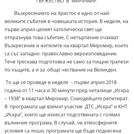
ТЪРЖЕСТВО В МИРИМИР
Възкресението на Христос е едно от най-
великите събития в човешката история. В неделя, на
първи април целият католически свят ще
отпразнува това събитие. С нетърпение очакват
Възкресение и жителите на квартал Миромир, които
са със западно- православно вероизповедание.
Тече трескава подготовка не само за пищни трапези
по къщите, а и за общо чествание на Великден.
То ще се проведе в неделя – първи април 2018
година от 11 часа и 30 минути пред читалище „Искра
– 1938” в квартал Миромир. Сомодейците репетират.
В програмата ще вземат участие ДТС „Искра” и КНТ
„Искра”, които ще изнесат подготвената с голямо
вълнение програма. В случай, че атмосферните
условия са лоши, програмата ще бъде поднесена