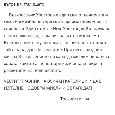
вътре в читалището.
Възкресение Христово е един миг от вечността и
само богоизбрани хора могат да имат значение за
вечността. Един от тях е Исус Христос, който прекара
нечовешки мъки, за да ни спаси от грехове. Но
Възкресението му ни показа, че вечността, в която
той остана, дава безсмъртие. При него звездният
миг на Възкресението ни кара да мислим винаги за
хората, които са неповторими, и оставят диря в
развитието на човечеството.
ЧЕСТИТ ПРАЗНИК НА ВСИЧКИ КАТОЛИЦИ И ДА Е
ИЗПЪЛНЕН С ДОБРИ МИСЛИ И С БЛАГОДАТ!
Тракийски свят