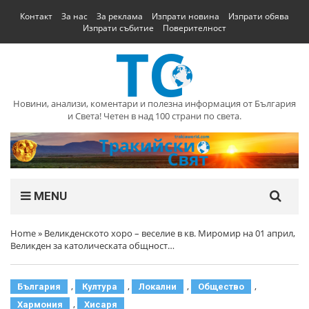
Контакт
За нас
За реклама
Изпрати новина
Изпрати обява
Изпрати събитие
Поверителност
Новини, анализи, коментари и полезна информация от България
и Света! Четен в над 100 страни по света.
MENU
Home
»
Великденското хоро – веселие в кв. Миромир на 01 април,
Великден за католическата общност…
,
,
,
,
България
Култура
Локални
Общество
,
Хармония
Хисаря