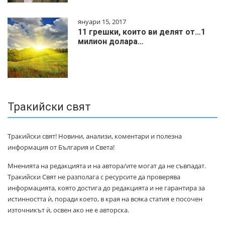
януари 15, 2017
11 грешки, които ви делят от…1
милиoн дoлapa…
Тракийски свят
Тракийски свят! Новини, анализи, коментари и полезна
информация от България и Света!
Мненията на редакцията и на автора/ите могат да не съвпадат.
Тракийски Свят не разполага с ресурсите да проверява
информацията, която достига до редакцията и не гарантира за
истинността ѝ, поради което, в края на всяка статия е посочен
източникът ѝ, освен ако не е авторска.