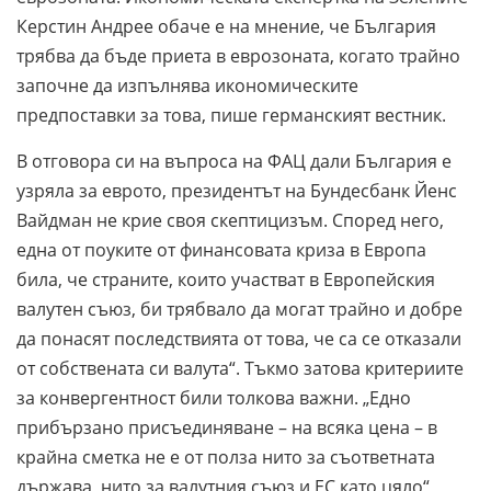
Керстин Андрее обаче е на мнение, че България
трябва да бъде приета в еврозоната, когато трайно
започне да изпълнява икономическите
предпоставки за това, пише германският вестник.
В отговора си на въпроса на ФАЦ дали България е
узряла за еврото, президентът на Бундесбанк Йенс
Вайдман не крие своя скептицизъм. Според него,
една от поуките от финансовата криза в Европа
била, че страните, които участват в Европейския
валутен съюз, би трябвало да могат трайно и добре
да понасят последствията от това, че са се отказали
от собствената си валута“. Тъкмо затова критериите
за конвергентност били толкова важни. „Едно
прибързано присъединяване – на всяка цена – в
крайна сметка не е от полза нито за съответната
държава, нито за валутния съюз и ЕС като цяло“,