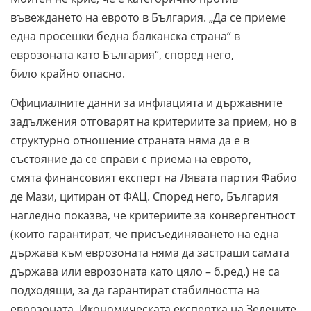
въвеждането на еврото в България. „Да се приеме
една просешки бедна балканска страна“ в
еврозоната като България“, според него,
било крайно опасно.
Официалните данни за инфлацията и държавните
задължения отговарят на критериите за прием, но в
структурно отношение страната няма да е в
състояние да се справи с приема на еврото,
смята финансовият експерт на Лявата партия Фабио
де Мази, цитиран от ФАЦ. Според него, България
нагледно показва, че критериите за конвергентност
(които гарантират, че присъединяването на една
държава към еврозоната няма да застраши самата
държава или еврозоната като цяло – б.ред.) не са
подходящи, за да гарантират стабилността на
еврозоната. Икономическата експертка на Зелените