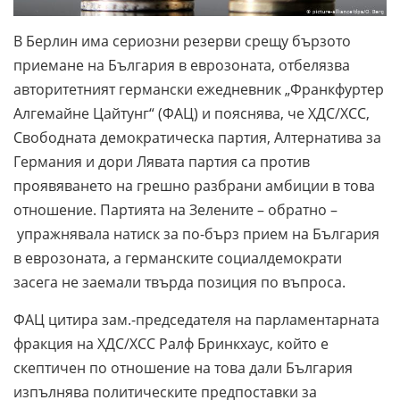
В Берлин има сериозни резерви срещу бързото
приемане на България в еврозоната, отбелязва
авторитетният германски ежедневник „Франкфуртер
Алгемайне Цайтунг“ (ФАЦ) и пояснява, че ХДС/ХСС,
Свободната демократическа партия, Алтернатива за
Германия и дори Лявата партия са против
проявяването на грешно разбрани амбиции в това
отношение. Партията на Зелените – обратно –
упражнявала натиск за по-бърз прием на България
в еврозоната, а германските социалдемократи
засега не заемали твърда позиция по въпроса.
ФАЦ цитира зам.-председателя на парламентарната
фракция на ХДС/ХСС Ралф Бринкхаус, който е
скептичен по отношение на това дали България
изпълнява политическите предпоставки за