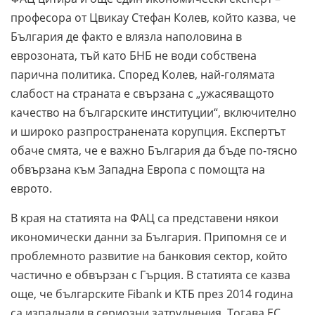
професора от Цвикау Стефан Колев, който казва, че
България де факто е влязла наполовина в
еврозоната, тъй като БНБ не води собствена
парична политика. Според Колев, най-голямата
слабост на страната е свързана с „ужасяващото
качество на българските институции“, включително
и широко разпространената корупция. Експертът
обаче смята, че е важно България да бъде по-тясно
обвързана към Западна Европа с помощта на
еврото.
В края на статията на ФАЦ са представени някои
икономически данни за България. Припомня се и
проблемното развитие на банковия сектор, който
частично е обвързан с Гърция. В статията се казва
още, че българските Fibank и КТБ през 2014 година
са изпаднали в сериозни затруднения. Тогава ЕС