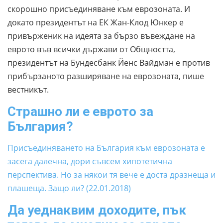
скорошно присъединяване към еврозоната. И
докато президентът на ЕК Жан-Клод Юнкер е
привърженик на идеята за бързо въвеждане на
еврото във всички държави от Общността,
президентът на Бундесбанк Йенс Вайдман е против
прибързаното разширяване на еврозоната, пише
вестникът.
Страшно ли е еврото за
България?
Присъединяването на България към еврозоната е
засега далечна, дори съвсем хипотетична
перспектива. Но за някои тя вече е доста дразнеща и
плашеща. Защо ли? (22.01.2018)
Да уеднаквим доходите, пък