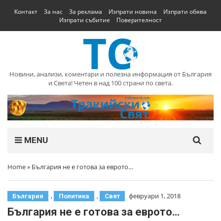
Контакт
За нас
За реклама
Изпрати новина
Изпрати обява
Изпрати събитие
Поверителност
Новини, анализи, коментари и полезна информация от България
и Света! Четен в над 100 страни по света.
MENU
Home
»
България не е готова за еврото…
,
,
февруари 1, 2018
България
Политика
Свят
България не е готова за еврото…