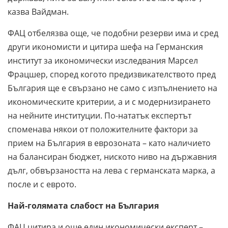
казва Вайдман.
ФАЦ отбелязва още, че подобни резерви има и сред
други икономисти и цитира шефа на Германския
институт за икономически изследвания Марсел
Фрацшер, според когото предизвикателството пред
България ще е свързано не само с изпълнението на
икономическите критерии, а и с модернизирането
на нейните институции. По-нататък експертът
споменава някои от положителните фактори за
прием на България в еврозоната – като наличието
на балансиран бюджет, ниското ниво на държавния
дълг, обвързаността на лева с германската марка, а
после и с еврото.
Най-голямата слабост на България
ФАЦ цитира и още един икономически експерт –