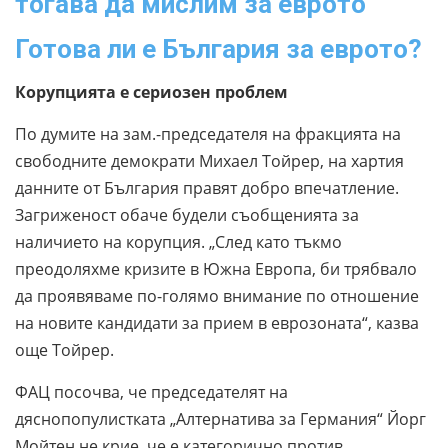
тогава да мислим за еврото
Готова ли е България за еврото?
Корупцията е сериозен проблем
По думите на зам.-председателя на фракцията на
свободните демократи Михаел Тойрер, на хартия
данните от България правят добро впечатление.
Загриженост обаче будели съобщенията за
наличието на корупция. „След като тъкмо
преодоляхме кризите в Южна Европа, би трябвало
да проявяваме по-голямо внимание по отношение
на новите кандидати за прием в еврозоната“, казва
още Тойрер.
ФАЦ посочва, че председателят на
дяснопопулистката „Алтернатива за Германия“ Йорг
Мойтен не крие, че е категорично против