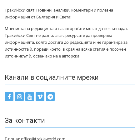
Тракийски свят! Новини, анализи, коментари и полезна
информация от България и Света!
Мненията на редакцията и на автора/ите могат да не съвпадат.
Тракийски Свят не разполага с ресурсите да проверява
информацията, която достига до редакцията и не гарантира за
истинността ѝ, поради което, в края на всяка статия е посочен
източникът ѝ, освен ако не е авторска.
Канали в социалните мрежи
За контакти
Е-поща: office@trakiaworld.com