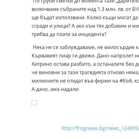
По груби сметки до момента тази „дарителск
включваме събраните над 1.3 млн. лв. от БЧ
ще бъдат използвани. Колко къщи могат да 
сгради и улици? А ако към тях добавим и м
трябва да плати за инцидента?
Нека не се заблуждаваме, не милосърдие к
Кървавият пиар ги движи. Дано напролет не
Хитрино остава разбито, а останалите без 
че виновни за тази трагедията отново няма
милионите не отидат във фирми на #Кой, к
А дано, ама надали.
Михаил К
http://frognews.bg/news_124899/V