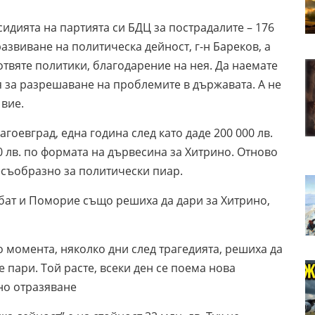
идията на партията си БДЦ за пострадалите – 176
развиване на политическа дейност, г-н Бареков, а
отвяте политики, благодарение на нея. Да наемате
я за разрешаване на проблемите в държавата. А не
 вие.
евград, една година след като даде 200 000 лв.
0 лв. по формата на дървесина за Хитрино. Отново
есъобразно за политически пиар.
бат и Поморие също решиха да дари за Хитрино,
о момента, няколко дни след трагедията, решиха да
 пари. Той расте, всеки ден се поема нова
но отразяване