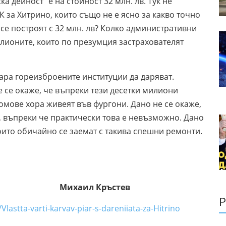
а дейност” е на стойност 32 млн. лв. Тук не
К за Хитрино, които също не е ясно за какво точно
се построят с 32 млн. лв? Колко административни
илионите, които по презумция застрахователят
ара гореизброените институции да даряват.
 се окаже, че въпреки тези десетки милиони
домове хора живеят във фургони. Дано не се окаже,
, въпреки че практически това е невъзможно. Дано
оито обичайно се заемат с такива спешни ремонти.
ръстев
Р
lastta-varti-karvav-piar-s-dareniiata-za-Hitrino