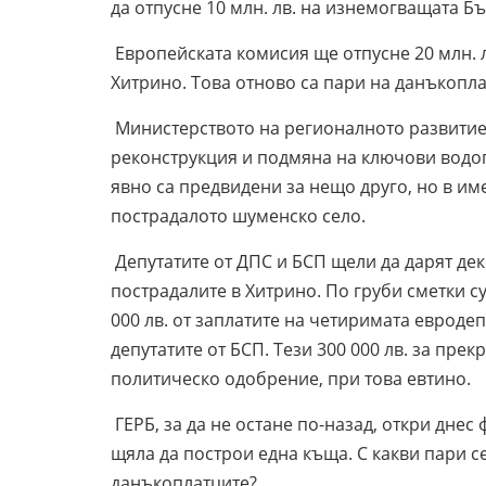
да отпусне 10 млн. лв. на изнемогващата Б
Европейската комисия ще отпусне 20 млн. л
Хитрино. Това отново са пари на данъкопла
Министерството на регионалното развитие 
реконструкция и подмяна на ключови водо
явно са предвидени за нещо друго, но в и
пострадалото шуменско село.
Депутатите от ДПС и БСП щели да дарят деке
пострадалите в Хитрино. По груби сметки су
000 лв. от заплатите на четиримата евродеп
депутатите от БСП. Тези 300 000 лв. за прек
политическо одобрение, при това евтино.
ГЕРБ, за да не остане по-назад, откри днес ф
щяла да построи една къща. С какви пари с
данъкоплатците?