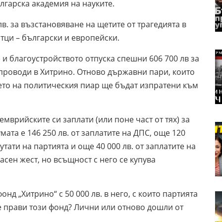
ългарска академия на науките.
в. за възстановяване на щетите от трагедията в
тци – български и европейски.
и благоустройството отпуска спешни 606 700 лв за
проводи в Хитрино. Отново държавни пари, които
мето на политическия пиар ще бъдат изпратени към
мврийските си заплати (или поне част от тях) за
мата е 146 250 лв. от заплатите на ДПС, още 120
утати на партията и още 40 000 лв. от заплатите на
расен жест, но всъщност с него се купува
онд „Хитрино“ с 50 000 лв. в него, с които партията
е прави този фонд? Лични или отново дошли от