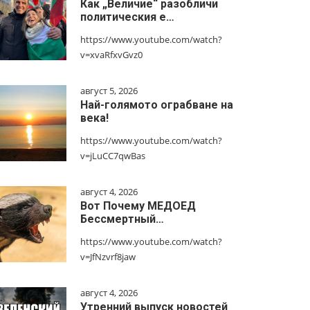
Как „Величие“ разобличи
политическия е…
https://www.youtube.com/watch?
v=xvaRfxvGvz0
август 5, 2026
Най-голямото ограбване на
века!
https://www.youtube.com/watch?
v=jLuCC7qwBas
август 4, 2026
Вот Почему МЕДОЕД
Бессмертный…
https://www.youtube.com/watch?
v=JfNzvrf8jaw
август 4, 2026
Утренний выпуск новостей