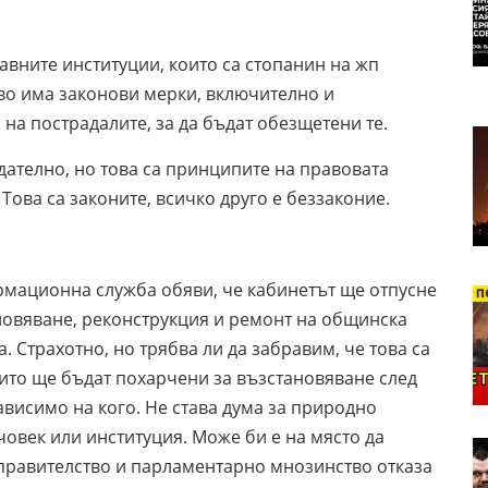
авните институции, които са стопанин на жп
ово има законови мерки, включително и
 на пострадалите, за да бъдат обезщетени те.
дателно, но това са принципите на правовата
Това са законите, всичко друго е беззаконие.
мационна служба обяви, че кабинетът ще отпусне
ановяване, реконструкция и ремонт на общинска
 Страхотно, но трябва ли да забравим, че това са
които ще бъдат похарчени за възстановяване след
зависимо на кого. Не става дума за природно
човек или институция. Може би е на място да
правителство и парламентарно мнозинство отказа