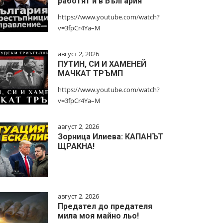
работят и в България
https://www.youtube.com/watch?
v=3fpCr4Ya–M
август 2, 2026
ПУТИН, СИ И ХАМЕНЕЙ
МАЧКАТ ТРЪМП
https://www.youtube.com/watch?
v=3fpCr4Ya–M
август 2, 2026
Зорница Илиева: КАПАНЪТ
ЩРАКНА!
август 2, 2026
Предател до предателя
мила моя майно льо!