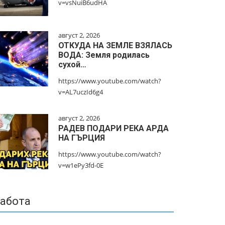
v=vsNuiB6udHA
август 2, 2026
ОТКУДА НА ЗЕМЛЕ ВЗЯЛАСЬ
ВОДА: Земля родилась
сухой…
https://www.youtube.com/watch?
v=AL7uczId6g4
август 2, 2026
РАДЕВ ПОДАРИ РЕКА АРДА
НА ГЪРЦИЯ
https://www.youtube.com/watch?
v=w1ePy3fd-0E
абота