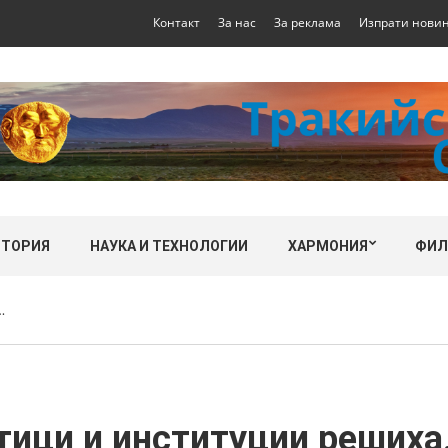
Контакт
За нас
За реклама
Изпрати нови
СТОРИЯ
НАУКА И ТЕХНОЛОГИИ
ХАРМОНИЯ
ФИ
…
тици и институции реших