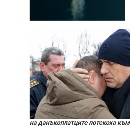
на данъкоплатците потекоха към 