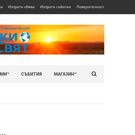
на
Изпрати обява
Изпрати събитие
Поверителност
ЛМИ
СЪБИТИЯ
МАГАЗИН
а…