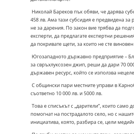
Николай Бареков пък обяви, че дарява субс
458 лв. Ама тази субсидия е предвидена за 
не за дарения. По закон вие трябва да подг
експерти, да предлагате експертни решени
да покривате щети, за които не сте виновен
Югозападното държавно предприятие – Благо
за свръхлуксозен джип, реши да дари 70 00
държавен ресурс, който се използва нецел
С общински пари местните управи в Карно
съответно 10 000 лв. и 5000 лв.
Това е списъкът с „дарители”, които само д
помогнат на пострадалото село, но с нашите
инициатива, която, разбира се, цели медий