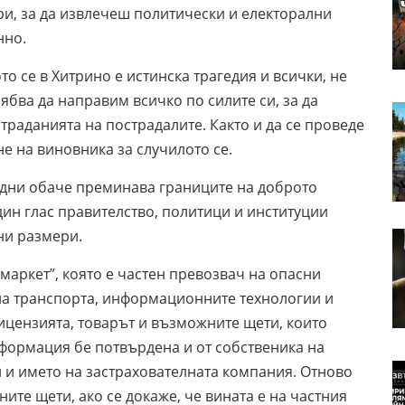
ри, за да извлечеш политически и електорални
нно.
о се в Хитрино е истинска трагедия и всички, не
ябва да направим всичко по силите си, за да
раданията на пострадалите. Както и да се проведе
е на виновника за случилото се.
 дни обаче преминава границите на доброто
дин глас правителство, политици и институции
ни размери.
маркет”, която е частен превозвач на опасни
на транспорта, информационните технологии и
лицензията, товарът и възможните щети, които
нформация бе потвърдена и от собственика на
и и името на застрахователната компания. Отново
ите щети, ако се докаже, че вината е на частния