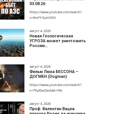
03.08.26
https://www.youtube.com/watch?
v=9mFY-EamOX0
август 4, 2026
Новая Геологическая
УГРОЗА может уничтожить
Россию…
август 4, 2026
Фильм Люка БЕССОНА –
ДОГМЕН (Dogman)
https://www.youtube.com/watch?
v=7PplEwIZezk&t=59s
август 4, 2026
Проф. Валентин Вацев
призова Радев да инициира