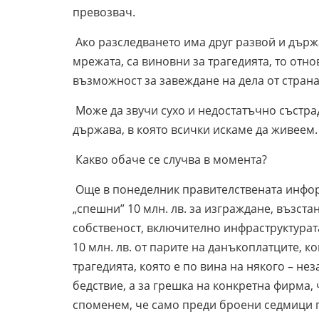
превозвач.
Ако разследването има друг развой и държ
мрежата, са виновни за трагедията, то отн
възможност за завеждане на дела от страна
Може да звучи сухо и недостатъчно състра
държава, в която всички искаме да живеем. 
Какво обаче се случва в момента?
Още в понеделник правителствената инфор
„спешни” 10 млн. лв. за изграждане, възст
собственост, включително инфраструктурата.
10 млн. лв. от парите на данъкоплатците, 
трагедията, която е по вина на някого – не
бедствие, а за грешка на конкретна фирма, 
споменем, че само преди броени седмици 