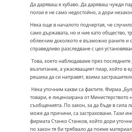
Да даряваш е хубаво. Да даряваш чужди па
ползи е не само недостойно, а дори незако
Нека още в началото подчертая, че случилот
само държавата, но и ние като общество, тр
облекчим доколкото е възможно раните и ст
справедливо разследване с цел установяван
Това, което наблюдаваме през последните
възпитание, а ужасяващият пиар, който в е
решиха да си направят, взима застрашител
Нека уточним какви са фактите. Фирма „Бул
товари, е лицензирана от Министерството 
съобщенията. По закон, за да бъде в сила 
може да причини, са застраховани. Тази и
фирмата Станко Станков, който дори уточн
по закон тя би трябвало да поеме материалн