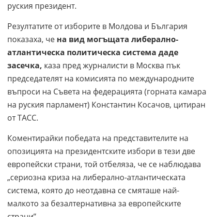
руския президент.
Резултатите от изборите в Молдова и България
показаха, че
на вид могъщата либерално-
атлантическа политическа система даде
засечка,
каза пред журналисти в Москва пък
председателят на комисията по международните
въпроси на Съвета на федерацията (горната камара
на руския парламент) Константин Косачов, цитиран
от ТАСС.
Коментирайки победата на представителите на
опозицията на президентските избори в тези две
европейски страни, той отбеляза, че се наблюдава
„сериозна криза на либерално-атлантическата
система, която до неотдавна се смяташе най-
малкото за безалтернативна за европейските
страни”.