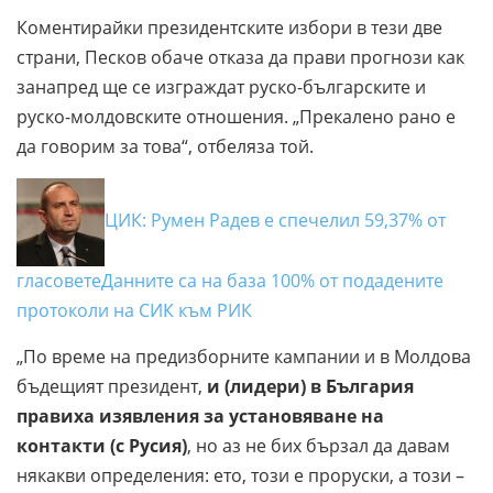
Коментирайки президентските избори в тези две
страни, Песков обаче отказа да прави прогнози как
занапред ще се изграждат руско-българските и
руско-молдовските отношения. „Прекалено рано е
да говорим за това“, отбеляза той.
ЦИК: Румен Радев е спечелил 59,37% от
гласовете
Данните са на база 100% от подадените
протоколи на СИК към РИК
„По време на предизборните кампании и в Молдова
бъдещият президент,
и (лидери) в България
правиха изявления за установяване на
контакти (с Русия)
, но аз не бих бързал да давам
някакви определения: ето, този е проруски, а този –