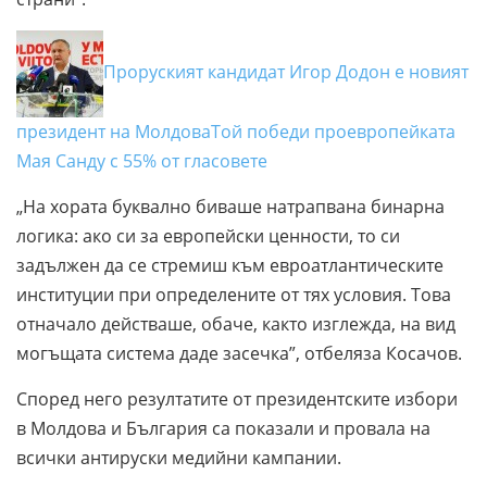
Проруският кандидат Игор Додон е новият
президент на Молдова
Той победи проевропейката
Мая Санду с 55% от гласовете
„На хората буквално биваше натрапвана бинарна
логика: ако си за европейски ценности, то си
задължен да се стремиш към евроатлантическите
институции при определените от тях условия. Това
отначало действаше, обаче, както изглежда, на вид
могъщата система даде засечка”, отбеляза Косачов.
Според него резултатите от президентските избори
в Молдова и България са показали и провала на
всички антируски медийни кампании.