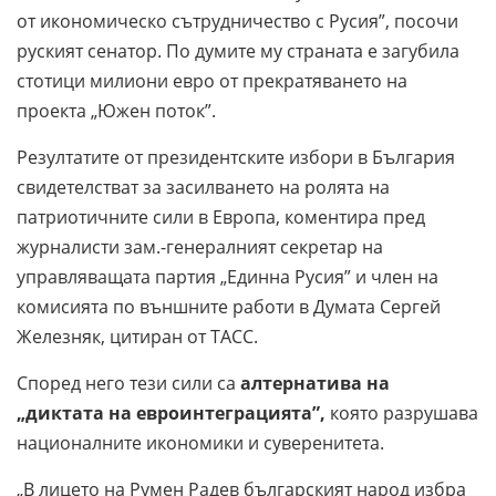
от икономическо сътрудничество с Русия”, посочи
руският сенатор. По думите му страната е загубила
стотици милиони евро от прекратяването на
проекта „Южен поток”.
Резултатите от президентските избори в България
свидетелстват за засилването на ролята на
патриотичните сили в Европа, коментира пред
журналисти зам.-генералният секретар на
управляващата партия „Единна Русия” и член на
комисията по външните работи в Думата Сергей
Железняк, цитиран от ТАСС.
Според него тези сили са
алтернатива на
„диктата на евроинтеграцията”,
която разрушава
националните икономики и суверенитета.
„В лицето на Румен Радев българският народ избра