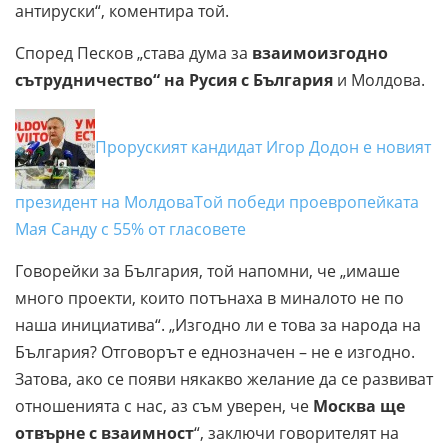
антируски“, коментира той.
Според Песков „става дума за
взаимоизгодно
сътрудничество“ на Русия с България
и Молдова.
Проруският кандидат Игор Додон е новият
президент на Молдова
Той победи проевропейката
Мая Санду с 55% от гласовете
Говорейки за България, той напомни, че „имаше
много проекти, които потънаха в миналото не по
наша инициатива“. „Изгодно ли е това за народа на
България? Отговорът е еднозначен – не е изгодно.
Затова, ако се появи някакво желание да се развиват
отношенията с нас, аз съм уверен, че
Москва ще
отвърне с взаимност
“, заключи говорителят на