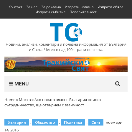
Контакт
За нас
За реклама
Изпрати новина
Изпрати обява
Изпрати събитие
Поверителност
Новини, анализи, коментари и полезна информация от България
и Света! Четен в над 100 страни по света.
MENU
Home
»
Москва: Ако новата власт в България поиска
сътрудничество, ще отвърнем с взаимност
,
,
,
ноември
България
Общество
Политика
Свят
14, 2016