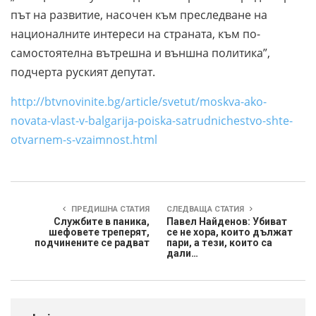
път на развитие, насочен към преследване на
националните интереси на страната, към по-
самостоятелна вътрешна и външна политика”,
подчерта руският депутат.
http://btvnovinite.bg/article/svetut/moskva-ako-
novata-vlast-v-balgarija-poiska-satrudnichestvo-shte-
otvarnem-s-vzaimnost.html
ПРЕДИШНА СТАТИЯ
СЛЕДВАЩА СТАТИЯ
Службите в паника,
Павел Найденов: Убиват
шефовете треперят,
се не хора, които дължат
подчинените се радват
пари, а тези, които са
дали…