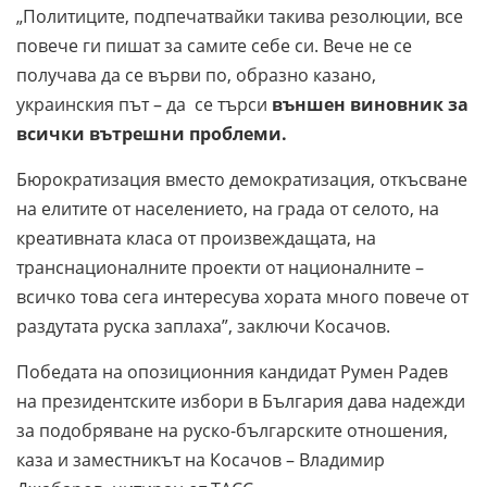
„Политиците, подпечатвайки такива резолюции, все
повече ги пишат за самите себе си. Вече не се
получава да се върви по, образно казано,
украинския път – да се търси
външен виновник за
всички вътрешни проблеми.
Бюрократизация вместо демократизация, откъсване
на елитите от населението, на града от селото, на
креативната класа от произвеждащата, на
транснационалните проекти от националните –
всичко това сега интересува хората много повече от
раздутата руска заплаха”, заключи Косачов.
Победата на опозиционния кандидат Румен Радев
на президентските избори в България дава надежди
за подобряване на руско-българските отношения,
каза и заместникът на Косачов – Владимир