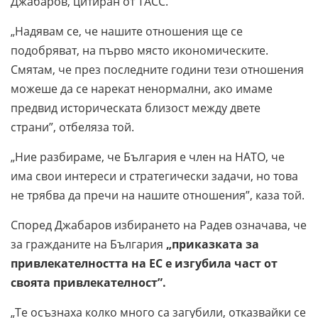
Джабаров, цитиран от ТАСС.
„Надявам се, че нашите отношения ще се
подобряват, на първо място икономическите.
Смятам, че през последните години тези отношения
можеше да се нарекат ненормални, ако имаме
предвид историческата близост между двете
страни”, отбеляза той.
„Ние разбираме, че България е член на НАТО, че
има свои интереси и стратегически задачи, но това
не трябва да пречи на нашите отношения”, каза той.
Според Джабаров избирането на Радев означава, че
за гражданите на България
„приказката за
привлекателността на ЕС е изгубила част от
своята привлекателност”.
„Те осъзнаха колко много са загубили, отказвайки се