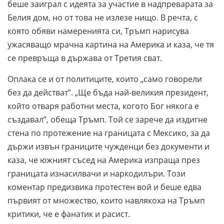
беше заиграл с идеята за участие в надпреварата за
Белия дом, но от това не излезе нищо. В речта, с
която обяви намеренията си, Тръмп нарисува
ужасяващо мрачна картина на Америка и каза, че тя
се превръща в държава от Третия сват.
Оплака се и от политиците, които „само говорели
без да действат”. „Ще бъда най-великия президент,
който отваря работни места, когото Бог някога е
създавал”, обеща Тръмп. Той се зарече да издигне
стена по протежение на границата с Мексико, за да
държи извън границите чужденци без документи и
каза, че южният съсед на Америка изпраща през
границата изнасилвачи и наркодилъри. Този
коментар предизвика протестен вой и беше едва
първият от множество, които навлякоха на Тръмп
критики, че е фанатик и расист.