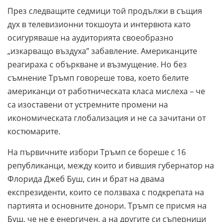
През следващите седмици той продължи в същия
дух в телевизионни токшоута и интервюта като
осигуряваше на аудиторията своеобразно
„изкарващо въздуха” забавление. Американците
реагираха с объркване и възмущение. Но без
съмнение Тръмп говореше това, което белите
американци от работническата класа мислеха – че
са изоставени от устремните промени на
икономическата глобализация и не са зачитани от
костюмарите.
На първичните избори Тръмп се бореше с 16
републиканци, между които и бившия губернатор на
Флорида Джеб Буш, син и брат на двама
експрезиденти, които се ползваха с подкрепата на
партията и основните донори. Тръмп се присмя на
Буш, че не е енергичен, а на другите си съперници