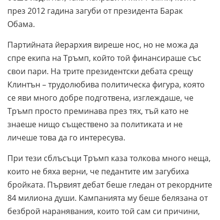
през 2012 гадина загуби от президента Барак
Обама.
Партийната йерархия виреше нос, но не можа да
спре екипа на Тръмп, който той финансираше със
свои пари. На трите президентски дебата срещу
Клинтън – трудолюбива политическа фигура, която
се яви много добре подготвена, изглеждаше, че
Тръмп просто преминава през тях, тъй като не
знаеше нищо съществено за политиката и не
личеше това да го интересува.
При тези сблъсъци Тръмп каза толкова много неща,
които не бяха верни, че педантите им загубиха
бройката. Първият дебат беше гледан от рекордните
84 милиона души. Кампанията му беше белязана от
безброй наранявания, които той сам си причини,