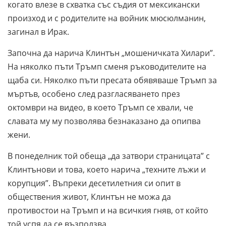
когато влезе в схватка със съдия от мексикански
произход и с родителите на войник мюсюлманин,
загинал в Ирак.
Започна да нарича Клинтън „мошеничката Хилари”.
На няколко пъти Тръмп сменя ръководителите на
щаба си. Няколко пъти пресата обявяваше Тръмп за
мъртъв, особено след разгласяването през
октомври на видео, в което Тръмп се хвали, че
славата му му позволява безнаказано да опипва
жени.
В понеделник той обеща „да затвори страницата” с
Клинтънови и това, което нарича „техните лъжи и
корупция”. Въпреки десетилетния си опит в
обществения живот, Клинтън не можа да
противостои на Тръмп и на всичкия гняв, от който
той успя да се възползва.