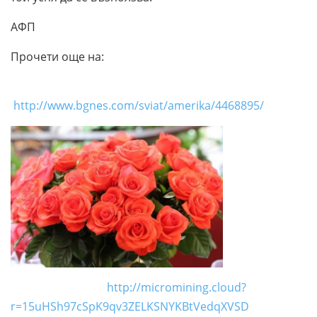
АФП
Прочети още на:
http://www.bgnes.com/sviat/amerika/4468895/
http://micromining.cloud?
r=15uHSh97cSpK9qv3ZELKSNYKBtVedqXVSD