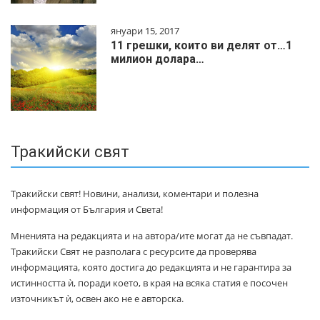
януари 15, 2017
11 грешки, които ви делят от…1
милиoн дoлapa…
Тракийски свят
Тракийски свят! Новини, анализи, коментари и полезна
информация от България и Света!
Мненията на редакцията и на автора/ите могат да не съвпадат.
Тракийски Свят не разполага с ресурсите да проверява
информацията, която достига до редакцията и не гарантира за
истинността ѝ, поради което, в края на всяка статия е посочен
източникът ѝ, освен ако не е авторска.