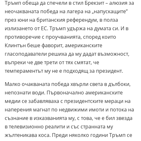
Тръмп обеща да спечели в стил Брекзит – алюзия за
неочакваната победа на лагера на „напускащите”
през юни на британския референдум, в полза
излизането от ЕС. Тръмп удържа на думата си. И в
противоречие с проучванията, според които
Клинтън беше фаворит, американските
гласоподаватели решиха да му дадат възможност,
въпреки че две трети от тях смятат, че
темпераментът му не е подходящ за президент.
Малко очакваната победа хвърли света в дълбоки,
непознати води. Първоначално американските
медии се забавляваха с президентските мераци на
наперения магнат по недвижими имоти и потока на
съзнание в изказванията му, с това, че е бил звезда
в телевизионно реалити и със странната му
жълтеникава коса. Преди няколко години Тръмп се