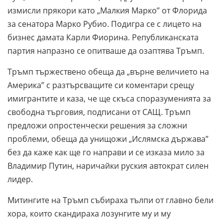
измисли прякори като „Малкия Марко” от Флорида
за сенатора Марко Рубио. Подигра се с лицето на
бизнес дамата Карли Фиорина. Републиканската
партия напразно се опитваше да озаптява Тръмп.
Тръмп тържествено обеща да „върне величието на
Америка” с разтърсващите си коментари срещу
имигрантите и каза, че ще скъса споразуменията за
свободна търговия, подписани от САЩ. Тръмп
предложи опростенчески решения за сложни
проблеми, обеща да унищожи „Ислямска държава”
без да каже как ще го направи и се изказа мило за
Владимир Путин, наричайки руския автократ силен
лидер.
Митингите на Тръмп събираха тълпи от главно бели
хора, които скандираха лозунгите му и му