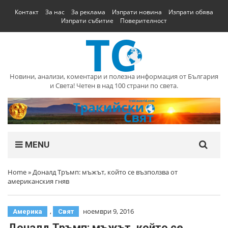
Контакт
За нас
За реклама
Изпрати новина
Изпрати обява
Изпрати събитие
Поверителност
Новини, анализи, коментари и полезна информация от България
и Света! Четен в над 100 страни по света.
MENU
Home
»
Доналд Тръмп: мъжът, който се възползва от
американския гняв
,
ноември 9, 2016
Америка
Свят
Доналд Тръмп: мъжът, който се