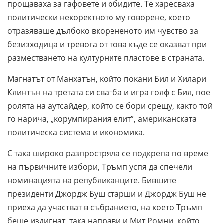
прощаваха за гафовете и обидите. Те харесваха
политически некоректното му говорене, което
отразяваше дълбоко вкорененото им чувство за
безизходица и тревога от това къде се оказват при
разместването на културните пластове в страната.
Магнатът от Манхатън, който покани Бил и Хилари
Клинтън на третата си сватба и игра голф с Бил, пое
ролята на аутсайдер, който се бори срещу, както той
го нарича, „корумпирания елит”, американската
политическа система и икономика.
С така широко разпростряла се подкрепа по време
на първичните избори, Тръмп успя да спечели
номинацията на републиканците. Бившите
президенти Джордж Буш старши и Джордж Буш не
приеха да участват в събранието, на което Тръмп
беше издигнат, така направи и Мит Ромни, който