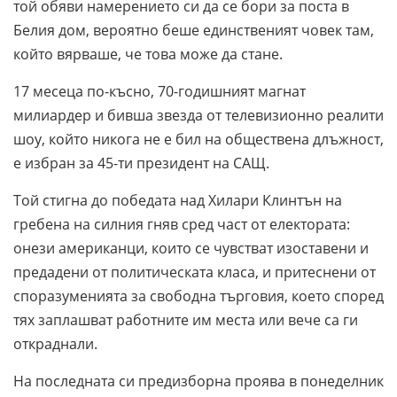
той обяви намерението си да се бори за поста в
Белия дом, вероятно беше единственият човек там,
който вярваше, че това може да стане.
17 месеца по-късно, 70-годишният магнат
милиардер и бивша звезда от телевизионно реалити
шоу, който никога не е бил на обществена длъжност,
е избран за 45-ти президент на САЩ.
Той стигна до победата над Хилари Клинтън на
гребена на силния гняв сред част от електората:
онези американци, които се чувстват изоставени и
предадени от политическата класа, и притеснени от
споразуменията за свободна търговия, което според
тях заплашват работните им места или вече са ги
откраднали.
На последната си предизборна проява в понеделник