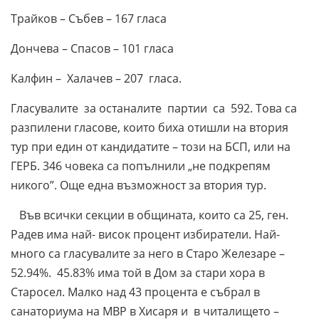
Трайков – Събев – 167 гласа
Дончева – Спасов – 101 гласа
Калфин – Халачев – 207 гласа.
Гласувалите за останалите партии са 592. Това са
разпилени гласове, които биха отишли на втория
тур при един от кандидатите – този на БСП, или на
ГЕРБ. 346 човека са попълнили „не подкрепям
никого”. Още една възможност за втория тур.
Във всички секции в общината, които са 25, ген.
Радев има най- висок процент избиратели. Най-
много са гласувалите за него в Старо Железаре –
52.94%. 45.83% има той в Дом за стари хора в
Старосел. Малко над 43 процента е събрал в
санаториума на МВР в Хисаря и в читалището –