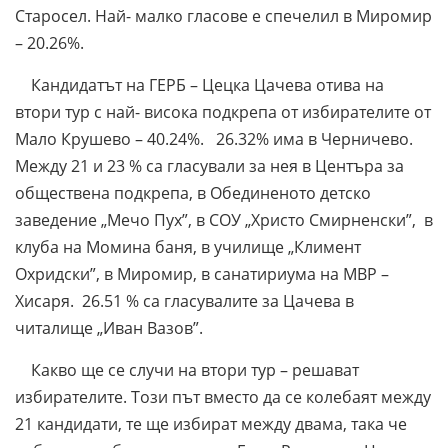
Старосел. Най- малко гласове е спечелил в Миромир
– 20.26%.
Кандидатът на ГЕРБ – Цецка Цачева отива на
втори тур с най- висока подкрепа от избирателите от
Мало Крушево – 40.24%. 26.32% има в Черничево.
Между 21 и 23 % са гласували за нея в Центъра за
обществена подкрепа, в Обединеното детско
заведение „Мечо Пух”, в СОУ „Христо Смирненски”, в
клуба на Момина баня, в училище „Климент
Охридски”, в Миромир, в санатириума на МВР –
Хисаря. 26.51 % са гласувалите за Цачева в
читалище „Иван Вазов”.
Какво ще се случи на втори тур – решават
избирателите. Този път вместо да се колебаят между
21 кандидати, те ще избират между двама, така че