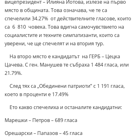
вицепрезидент – Илияна Йотова, излезе на първо
място в общината. Това означава, че те са
спечелили 34.27% от действителните гласове, които
са 6 810 човека. Това вдигна самочувствието на
социалистите и техните симпатизанти, които са
уверени, че ще спечелят и на втория тур.
На второ място е кандидатът на ГЕРБ – Цецка
Цачева. С ген. Манушев те събраха 1 484 гласа, или
21.79%.
След тях са „Обединени патриоти” с 1 191 гласа,
което в проценти е 17.49%
Ето какво спечелиха и останалите кандидатни:
Марешки – Петров – 689 гласа
Орешарски – Папазов – 45 гласа