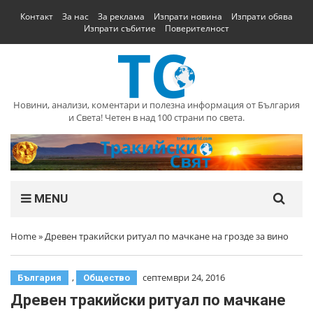
Контакт
За нас
За реклама
Изпрати новина
Изпрати обява
Изпрати събитие
Поверителност
Новини, анализи, коментари и полезна информация от България
и Света! Четен в над 100 страни по света.
MENU
Home
»
Древен тракийски ритуал по мачкане на грозде за вино
,
септември 24, 2016
България
Общество
Древен тракийски ритуал по мачкане