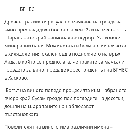
БГНЕС
Древен тракийски ритуал по мачкане на грозде за
вино пресъздадоха босоноги девойки на местността
Шарапаните край националния курорт Хасковски
минерални бани. Момичетата в бели носии влязоха
в хилядолетния скален съд в подножието на връх
Аида, в който се предполага, че траките са мачкали
гроздето за вино, предаде кореспондентът на БГНЕС
в Хасково.
Богът на виното поведе процесията към набраното
вчера край Сусам грозде под погледите на десетки,
дошли на Шарапаните на наблюдават
възстановката.
Повелителят на виното има различни имена –