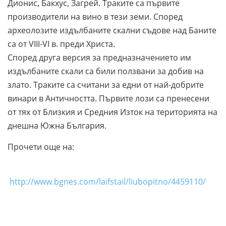
Дионис, Бакхус, Загрей. Траките са първите
производители на вино в тези земи. Според
археолозите издълбаните скални съдове над Баните
са от VIII-VI в. преди Христа.
Според друга версия за предназначението им
издълбаните скали са били ползвани за добив на
злато. Траките са считани за едни от най-добрите
винари в Античността. Първите лози са пренесени
от тях от Близкия и Средния Изток на територията на
днешна Южна България.
Прочети още на:
http://www.bgnes.com/laifstail/liubopitno/4459110/