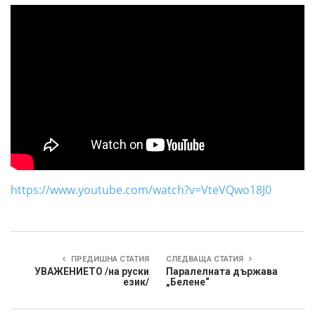
https://www.youtube.com/watch?v=VteVQwo18J0
ПРЕДИШНА СТАТИЯ
СЛЕДВАЩА СТАТИЯ
УВАЖЕНИЕТО /на руски
Паралелната държава
език/
„Белене“