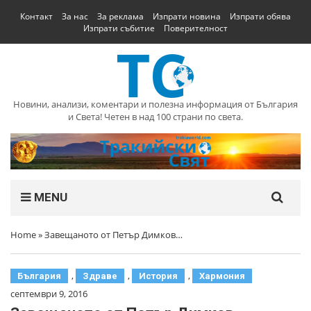
Контакт
За нас
За реклама
Изпрати новина
Изпрати обява
Изпрати събитие
Поверителност
Новини, анализи, коментари и полезна информация от България
и Света! Четен в над 100 страни по света.
MENU
Home
»
Завещаното от Петър Димков…
,
,
,
България
Здраве
История
Хармония
септември 9, 2016