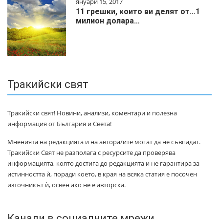
януари 15, 2017
11 грешки, които ви делят от…1
милиoн дoлapa…
Тракийски свят
Тракийски свят! Новини, анализи, коментари и полезна
информация от България и Света!
Мненията на редакцията и на автора/ите могат да не съвпадат.
Тракийски Свят не разполага с ресурсите да проверява
информацията, която достига до редакцията и не гарантира за
истинността ѝ, поради което, в края на всяка статия е посочен
източникът ѝ, освен ако не е авторска.
Канали в социалните мрежи