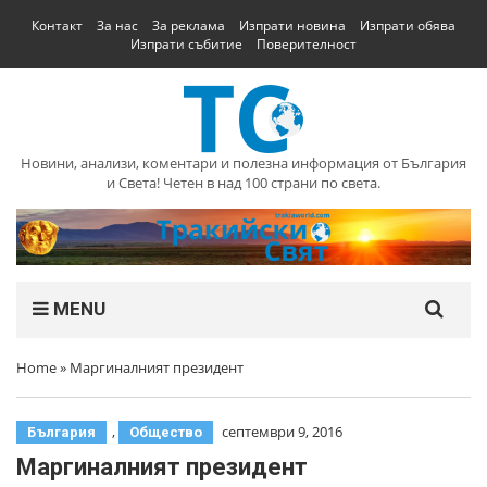
Контакт
За нас
За реклама
Изпрати новина
Изпрати обява
Изпрати събитие
Поверителност
Новини, анализи, коментари и полезна информация от България
и Света! Четен в над 100 страни по света.
MENU
Home
»
Маргиналният президент
,
септември 9, 2016
България
Общество
Маргиналният президент