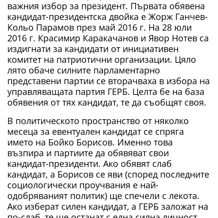
важния избор за президент. Първата обявена
кандидат-президентска двойка е Жорж Ганчев-
Кольо Парамов през май 2016 г. На 28 юли
2016 г. Красимир Каракачанов и Явор Нотев са
издигнати за кандидати от инициативен
комитет на патриотични организации. Цяло
лято обаче силните парламентарно
представени партии се вторачваха в избора на
управляващата партия ГЕРБ. Целта бе на база
обявения от тях кандидат, те да съобщят своя.
В политическото пространство от няколко
месеца за евентуален кандидат се спряга
името на Бойко Борисов. Именно това
възпира и партиите да обявяват свои
кандидат-президенти. Ако обявят слаб
кандидат, а Борисов се яви (според последните
социологически проучвания е най-
одобряваният политик) ще спечели с лекота.
Ако изберат силен кандидат, а ГЕРБ заложат на
по-слаб, те ще останат с една силна личност