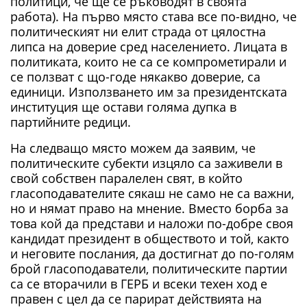
политици, че ще се ръководят в своята
работа). На първо място става все по-видно, че
политическият ни елит страда от цялостна
липса на доверие сред населението. Лицата в
политиката, които не са се компрометирали и
се ползват с що-годе някакво доверие, са
единици. Използването им за президентската
институция ще остави голяма дупка в
партийните редици.
На следващо място можем да заявим, че
политическите субекти изцяло са заживели в
свой собствен паралелен свят, в който
гласоподавателите сякаш не само не са важни,
но и нямат право на мнение. Вместо борба за
това кой да представи и наложи по-добре своя
кандидат президент в обществото и той, както
и неговите послания, да достигнат до по-голям
брой гласоподаватели, политическите партии
са се вторачили в ГЕРБ и всеки техен ход е
правен с цел да се парират действията на