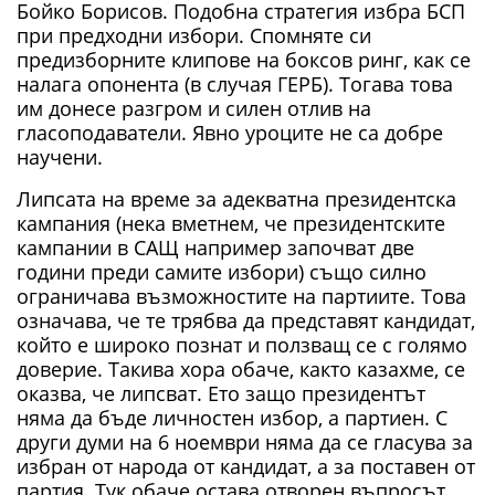
Бойко Борисов. Подобна стратегия избра БСП
при предходни избори. Спомняте си
предизборните клипове на боксов ринг, как се
налага опонента (в случая ГЕРБ). Тогава това
им донесе разгром и силен отлив на
гласоподаватели. Явно уроците не са добре
научени.
Липсата на време за адекватна президентска
кампания (нека вметнем, че президентските
кампании в САЩ например започват две
години преди самите избори) също силно
ограничава възможностите на партиите. Това
означава, че те трябва да представят кандидат,
който е широко познат и ползващ се с голямо
доверие. Такива хора обаче, както казахме, се
оказва, че липсват. Ето защо президентът
няма да бъде личностен избор, а партиен. С
други думи на 6 ноември няма да се гласува за
избран от народа от кандидат, а за поставен от
партия. Тук обаче остава отворен въпросът