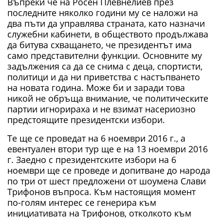
Въпреки че на Росен Плевнелиев през
последните няколко години му се наложи на
два пъти да управлява страната, като назначи
служебни кабинети, в обществото продължава
да битува схващането, че президентът има
само представителни функции. Основните му
задължения са да се снима с деца, спортисти,
политици и да ни приветства с настъпването
на новата година. Може би и заради това
никой не обръща внимание, че политическите
партии игнорираха и не взимат насериозно
предстоящите президентски избори.
Те ще се проведат на 6 ноември 2016 г., а
евентуален втори тур ще е на 13 ноември 2016
г. Заедно с президентските избори на 6
ноември ще се проведе и допитване до народа
по три от шест предложени от шоумена Слави
Трифонов въпроса. Към настоящия момент
по-голям интерес се генерира към
инициативата на Трифонов, отколкото към