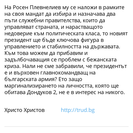
На Росен Плевнелиев му се наложи в рамките
на своя мандат да избира и назначава два
пъти служебни правителства, които да
управляват страната, и нарастващото
недоверие към политическата класа, то новият
президент ще бъде ключова фигура в
управлението и стабилността на държавата.
Към това можем да прибавим и
задълбочаващия се проблем с бежанската
криза. Нали не сме забравили, че президентът
е и върховен главнокомандващ на
българската армия? Ето защо
маргинализирането на личността, която ще
обитава Дондуков 2, не е в интерес на никого.
Христо Христов
http://trud.bg