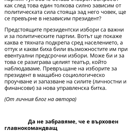
как след това един толкова силно зависим от
политическата сила стояща зад него човек, ще
се превърне в независим президент?
Предстоящите президентски избори са важни
и за политическите партии. Вотът ще покаже
каква е тяхната подкрепа сред населението, а
оттук и какви биха били възможностите им при
евентуални предсрочни избори. Може би и за
това се разиграва целият театър, който
наблюдаваме. Превръщане на изборите за
президент в мащабно социологическо
проучване и запазване на силите (личностни и
финансови) за нова управленска битка.
(От личния блог на автора)
Да не забравяме, че е върховен
главнокомандващ