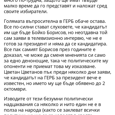
малко време да го представят и наложат сред
своите избиратели.
Голямата въпросителна в ГЕРБ обаче остава.
Все по-силни стават слуховете, че кандидатът
им ще бъде Бойко Борисов, но неотдавна той
сам заяви в телевизионно интервю, че не е
готов за президент и няма да се кандидатира.
Все пак самият Борисов през годините е
доказал, че може да сменя мненията си само
за едно денонощие, така че политическите му
опоненти не приемат това му изказване.
Цветан Цветанов пък преди няколко дни заяви,
че кандидатът на ГЕРБ за президент вече е
известен, но името му ще бъде обявено до 2
октомври.
Изводите от тези безумни политически
надцаквания са няколко и нито един не е в
полза на народа (както се заклеват всички