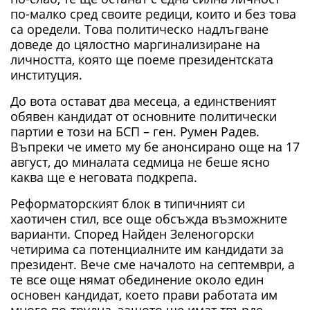
по-малко сред своите редици, които и без това
са оредели. Това политическо надлъгване
доведе до цялостно маргинализиране на
личността, която ще поеме президентската
институция.
До вота остават два месеца, а единственият
обявен кандидат от основните политически
партии е този на БСП – ген. Румен Радев.
Въпреки че името му бе анонсирано още на 17
август, до миналата седмица не беше ясно
каква ще е неговата подкрепа.
Реформаторският блок в типичният си
хаотичен стил, все още обсъжда възможните
варианти. Според Найден Зеленогорски
четирима са потенциалните им кандидати за
президент. Вече сме началото на септември, а
те все още нямат обединение около един
основен кандидат, което прави работата им
много по-трудна, защото ще имат твърде