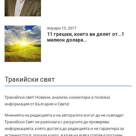
януари 15, 2017
11 грешки, които ви делят от…1
милиoн дoлapa…
Тракийски свят
Тракийски свят! Новини, анализи, коментари и полезна
информация от България и Света!
Мненията на редакцията и на автора/ите могат да не съвпадат.
Тракийски Свят не разполага с ресурсите да проверява
информацията, която достига до редакцията и не гарантира за
истинността ѝ, поради което, в края на всяка статия е посочен