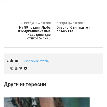
ПРЕДИШНА СТАТИЯ
СЛЕДВАЩА СТАТИЯ
На 89 години Люба
Опасно: българите и
Кърджалийска има
оръжията
издадени две
стихосбирки…
admin
Виж всички статии
Други интересни