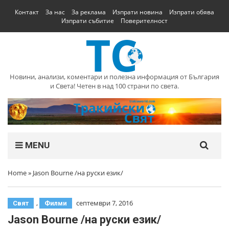
Контакт
За нас
За реклама
Изпрати новина
Изпрати обява
Изпрати събитие
Поверителност
Новини, анализи, коментари и полезна информация от България
и Света! Четен в над 100 страни по света.
MENU
Home
»
Jason Bourne /на руски език/
,
септември 7, 2016
Свят
Филми
Jason Bourne /на руски език/