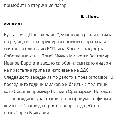
придобит на вторичния пазар.
8
. „Понс
холдинг“
Бургаският „Понс холдинг“, участвал в реализацията
на редица инфраструктурни проекти в страната и
смятан за близък до БСП, има 3 хотела в курорта.
Собственикът на „Понс“ Милко Милков и Златомир
Иванов-Баретата заедно са обвиняеми като лидери
на престъпна група за източване на ДДС.
Следващото заседание по делото е през октомври. В
последните години Милков е и близък с политици
като бившия премиер Пламен Орешарски. Неговата
„Понс холдинг“ участваше в консорциума от фирми,
които трябваше да строят газопровода „Южен
поток“ през България.