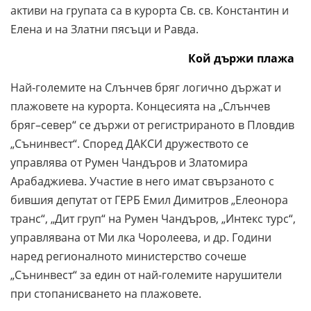
активи на групата са в курорта Св. св. Константин и
Елена и на Златни пясъци и Равда.
Кой държи плажа
Най-големите на Слънчев бряг логично държат и
плажовете на курорта. Концесията на „Слънчев
бряг–север“ се държи от регистрираното в Пловдив
„Сънинвест“. Според ДАКСИ дружеството се
управлява от Румен Чандъров и Златомира
Арабаджиева. Участие в него имат свързаното с
бившия депутат от ГЕРБ Емил Димитров „Елеонора
транс“, „Дит груп“ на Румен Чандъров, „Интекс турс“,
управлявана от Ми лка Чоролеева, и др. Години
наред регионалното министерство сочеше
„Сънинвест“ за един от най-големите нарушители
при стопанисването на плажовете.