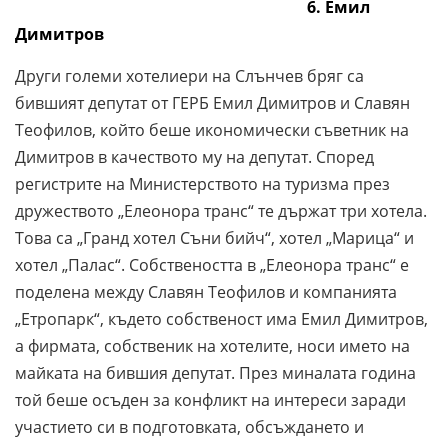
6. Емил
Димитров
Други големи хотелиери на Слънчев бряг са
бившият депутат от ГЕРБ Емил Димитров и Славян
Теофилов, който беше икономически съветник на
Димитров в качеството му на депутат. Според
регистрите на Министерството на туризма през
дружеството „Елеонора транс“ те държат три хотела.
Това са „Гранд хотел Съни бийч“, хотел „Марица“ и
хотел „Палас“. Собствеността в „Елеонора транс“ е
поделена между Славян Теофилов и компанията
„Етропарк“, където собственост има Емил Димитров,
а фирмата, собственик на хотелите, носи името на
майката на бившия депутат. През миналата година
той беше осъден за конфликт на интереси заради
участието си в подготовката, обсъждането и