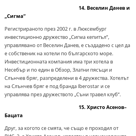
14. Веселин Данев и
„Сигма“
Регистрираното през 2002 г. в Люксембург
инвестиционно дружество „Сигма кепитъл“,
управлявано от Веселин Данев, е създадено с цел да
е собственик на хотели по българското море.
Инвестиционната компания има три хотела в
Несебър и по един в Обзор, Златни пясъци и
Слънчев бряг, разпределени в 4 дружества. Хотелът
на Слънчев бряг е под бранда Iberostar и се
управлява през дружеството „Съни травел клуб“.
15. Христо Асенов–
Бацата
Друг, за когото се смята, че също е проходил от