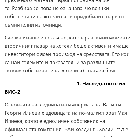
през много мътната първа половина на 90-
те.
Разбира се, това не означава, че всички
собственици на хотели са ги придобили с пари от
съмнителни източници.
Сделки имаше и по-късно, като в различни моменти
вторичният пазар на хотели беше активен и имаше
инвеститори с ясен произход на средствата.
Ето кои
са най-големите и показателни за различните
типове собственици на хотели в Слънчев бряг.
1. Наследството на
ВИС–2
Основната наследница на империята на Васил и
Георги Илиеви е вдовицата на по-малкия брат Мая
Илиева, която е едноличен собственик на
официалната компания „ВАИ холдинг“. Холдингът е