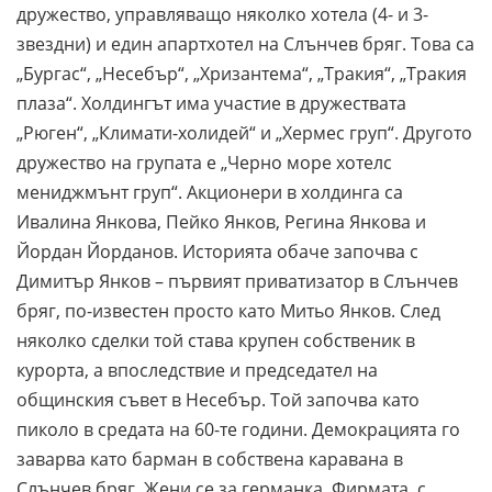
дружество, управляващо няколко хотела (4- и 3-
звездни) и един апартхотел на Слънчев бряг. Това са
„Бургас“, „Несебър“, „Хризантема“, „Тракия“, „Тракия
плаза“. Холдингът има участие в дружествата
„Рюген“, „Климати-холидей“ и „Хермес груп“. Другото
дружество на групата е „Черно море хотелс
мениджмънт груп“. Акционери в холдинга са
Ивалина Янкова, Пейко Янков, Регина Янкова и
Йордан Йорданов. Историята обаче започва с
Димитър Янков – първият приватизатор в Слънчев
бряг, по-известен просто като Митьо Янков. След
няколко сделки той става крупен собственик в
курорта, а впоследствие и председател на
общинския съвет в Несебър. Той започва като
пиколо в средата на 60-те години. Демокрацията го
заварва като барман в собствена каравана в
Слънчев бряг. Жени се за германка. Фирмата, с