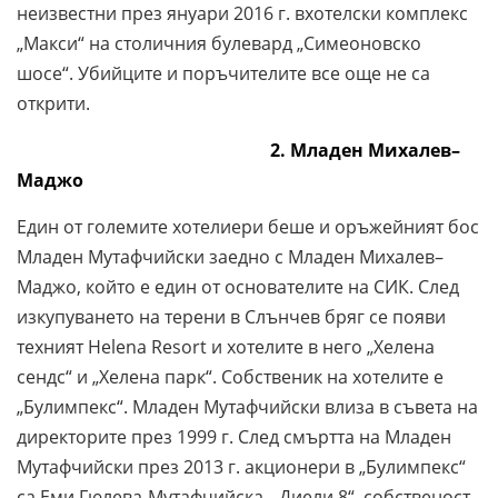
неизвестни през януари 2016 г. вхотелски комплекс
„Макси“ на столичния булевард „Симеоновско
шосе“. Убийците и поръчителите все още не са
открити.
2. Младен Михалев–
Маджо
Един от големите хотелиери беше и оръжейният бос
Младен Мутафчийски заедно с Младен Михалев–
Маджо, който е един от основателите на СИК. След
изкупуването на терени в Слънчев бряг се появи
техният Helena Resort и хотелите в него „Хелена
сендс“ и „Хелена парк“. Собственик на хотелите е
„Булимпекс“. Младен Мутафчийски влиза в съвета на
директорите през 1999 г. След смъртта на Младен
Мутафчийски през 2013 г. акционери в „Булимпекс“
са Еми Гюлева-Мутафчийска, „Диели 8“, собственост