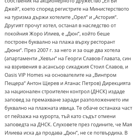
собственик на акционерното дружество „Ел Би
Джей“, което според регистрите на Министерството
на туризма държи хотелите „Орел“ и „Астория“.
Другият прочут хотел, останал в наследство от
покойния Жоро Илиев, е „Дюн“, който беше
построен буквално на плажа върху ресторант
„Дюни“. През 2007 г. за него и за още два хотела
(апартаменти „Хевън“ на Георги Славов-Главата, син
на взривения в асансьор сикаджия Стоил Славов, и
Oasis VIP Homes на основателите на „Винпром
Пещера“ Антон Щерев и Атанас Петров) Дирекцията
за национален строителен контрол (ДНСК) издаде
заповед за премахване заради разположението им
буквално на плажната ивица. Те обаче останаха част
от пейзажа на курорта, тъй като съдът отмени
заповедта на ДНСК. Слуховете през годините, че Мая
Илиева иска да продава „Дюн“, не се потвърдиха. В