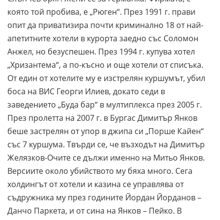
която той пробива, е „Рюген“. През 1991 г. прави
опит да приватизира почти криминално 18 от най-
апетитните хотели в курорта заедно със Соломон
Анжел, но безуспешен. През 1994 г. купува хотел
„Хризантема“, а по-късно и още хотели от списъка.
От един от хотелите му е изстрелян куршумът, убил
боса на ВИС Георги Илиев, докато седи в
заведението „Буда бар“ в мултиплекса през 2005 г.
През пролетта на 2007 г. в Бургас Димитър Янков
беше застрелян от упор в джипа си „Порше Кайен“
със 7 куршума. Твърди се, че възходът на Димитър
Желязков-Очите се дължи именно на Митьо Янков.
Версиите около убийството му бяха много. Сега
холдингът от хотели и казина се управлява от
съдружника му през годините Йордан Йорданов –
Данчо Паркета, и от сина на Янков – Пейко. В