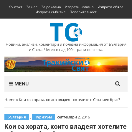
Контакт
За нас
За реклама
Изпрати новина
Изпрати обява
Изпрати събитие
Поверителност
Новини, анализи, коментари и полезна информация от България
и Света! Четен в над 100 страни по света.
MENU
Home
»
Кои са хората, които владеят хотелите в Слънчев бряг?
,
септември 2, 2016
България
Туризъм
Кои са хората, които владеят хотелите