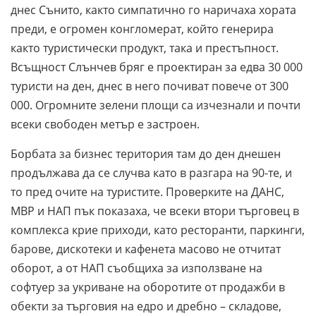
днес Сънито, както симпатично го наричаха хората
преди, е огромен конгломерат, който генерира
както туристически продукт, така и престъпност.
Всъщност Слънчев бряг е проектиран за едва 30 000
туристи на ден, днес в него почиват повече от 300
000. Огромните зелени площи са изчезнали и почти
всеки свободен метър е застроен.
Борбата за бизнес територия там до ден днешен
продължава да се случва като в разгара на 90-те, и
то пред очите на туристите. Проверките на ДАНС,
МВР и НАП пък показаха, че всеки втори търговец в
комплекса крие приходи, като ресторанти, паркинги,
барове, дискотеки и кафенета масово не отчитат
оборот, а от НАП съобщиха за използване на
софтуер за укриване на оборотите от продажби в
обекти за търговия на едро и дребно – складове,