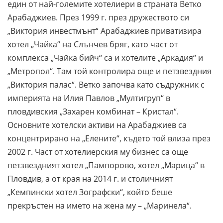
един от най-големите хотелиери в страната Ветко
Арабаджиев. През 1999 г. през дружеството си
„Виктория инвестмънт“ Арабаджиев приватизира
хотел „Чайка“ на Слънчев бряг, като част от
комплекса „Чайка бийч“ са и хотелите „Аркадия“ и
„Метропол“. Там той контролира още и петзвездния
„Виктория палас“. Ветко започва като съдружник с
империята на Илия Павлов „Мултигруп“ в
пловдивския „Захарен комбинат – Кристал“.
Основните хотелски активи на Арабаджиев са
концентрирано на „Елените“, където той влиза през
2002 г. Част от хотелиерския му бизнес са още
петзвездният хотел „Пампорово, хотел „Марица“ в
Пловдив, а от края на 2014 г. и столичният
„Кемпински хотел Зографски“, който беше
прекръстен на името на жена му – „Маринела“.