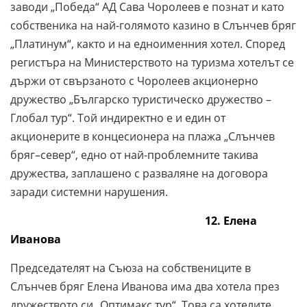
заводи „Победа“ АД Сава Чоролеев е познат и като
собственика на най-голямото казино в Слънчев бряг
„Платинум“, както и на едноименния хотел. Според
регистъра на Министерството на туризма хотелът се
държи от свързаното с Чоролеев акционерно
дружество „Българско туристическо дружество –
Глобал тур“. Той индиректно е и един от
акционерите в концесионера на плажа „Слънчев
бряг–север“, едно от най-проблемните такива
дружества, заплашено с разваляне на договора
заради системни нарушения.
12. Елена
Иванова
Председателят на Съюза на собствениците в
Слънчев бряг Елена Иванова има два хотела през
дружеството си „Оптимакс тур“. Това са хотелите