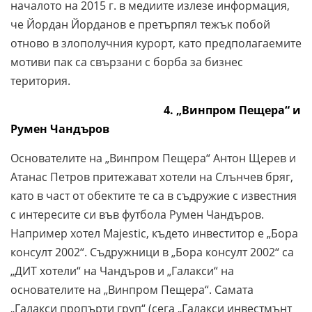
началото на 2015 г. в медиите излезе информация,
че Йордан Йорданов е претърпял тежък побой
отново в злополучния курорт, като предполагаемите
мотиви пак са свързани с борба за бизнес
територия.
4. „Винпром Пещера“ и
Румен Чандъров
Основателите на „Винпром Пещера“ Антон Щерев и
Атанас Петров притежават хотели на Слънчев бряг,
като в част от обектите те са в съдружие с известния
с интересите си във футбола Румен Чандъров.
Например хотел Majestic, където инвеститор е „Бора
консулт 2002“. Съдружници в „Бора консулт 2002“ са
„ДИТ хотели“ на Чандъров и „Галакси“ на
основателите на „Винпром Пещера“. Самата
„Галакси пропърти груп“ (сега „Галакси инвестмънт