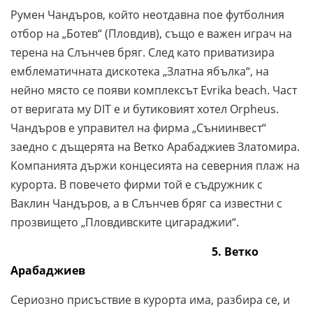
Румен Чандъров, който неотдавна пое футболния
отбор на „Ботев“ (Пловдив), също е важен играч на
терена на Слънчев бряг. След като приватизира
емблематичната дискотека „Златна ябълка“, на
нейно място се появи комплексът Evrika beach. Част
от веригата му DIT е и бутиковият хотел Orpheus.
Чандъров е управител на фирма „Съниинвест“
заедно с дъщерята на Ветко Арабаджиев Златомира.
Компанията държи концесията на северния плаж на
курорта. В повечето фирми той е съдружник с
Ваклин Чандъров, а в Слънчев бряг са известни с
прозвището „Пловдивските цигараджии“.
5. Ветко
Арабаджиев
Сериозно присъствие в курорта има, разбира се, и