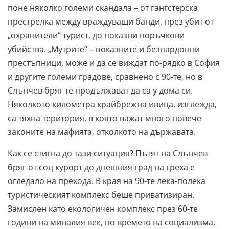
поне няколко големи скандала – от гангстерска
престрелка между враждуващи банди, през убит от
„охранители“ турист, до показни поръчкови
убийства. „Мутрите“ – показните и безпардонни
престъпници, може и да се виждат по-рядко в София
и другите големи градове, сравнено с 90-те, но в
Слънчев бряг те продължават да са у дома си.
Няколкото километра крайбрежна ивица, изглежда,
са тяхна територия, в която важат много повече
законите на мафията, отколкото на държавата.
Как се стигна до тази ситуация? Пътят на Слънчев
бряг от соц курорт до днешния град на греха е
огледало на прехода. В края на 90-те лека-полека
туристическият комплекс беше приватизиран.
Замислен като екологичен комплекс през 60-те
години на миналия век, по времето на социализма,