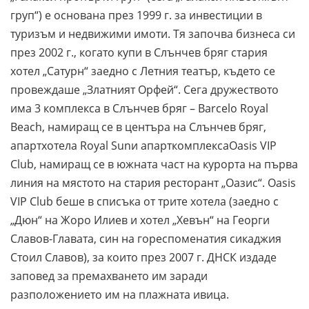
груп“) е основана през 1999 г. за инвестиции в
туризъм и недвижими имоти. Тя започва бизнеса си
през 2002 г., когато купи в Слънчев бряг стария
хотел „Сатурн“ заедно с Летния театър, където се
провеждаше „Златният Орфей“. Сега дружеството
има 3 комплекса в Слънчев бряг – Barcelo Royal
Beach, намиращ се в центъра на Слънчев бряг,
апартхотела Royal Sunи апарткомплексаOasis VIP
Club, намиращ се в южната част на курорта на първа
линия на мястото на стария ресторант „Оазис“. Oasis
VIP Club беше в списъка от трите хотела (заедно с
„Дюн“ на Жоро Илиев и хотел „Хевън“ на Георги
Славов-Главата, син на гореспоменатия сикаджия
Стоил Славов), за които през 2007 г. ДНСК издаде
заповед за премахването им заради
разположението им на плажната ивица.