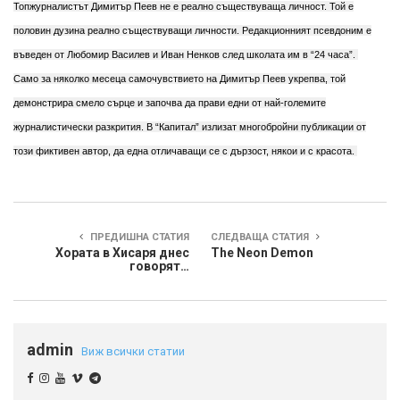
Топжурналистът Димитър Пеев не е реално съществуваща личност. Той е
половин дузина реално съществуващи личности. Редакционният псевдоним е
въведен от Любомир Василев и Иван Ненков след школата им в “24 часа”.
Само за няколко месеца самочувствието на Димитър Пеев укрепва, той
демонстрира смело сърце и започва да прави едни от най-големите
журналистически разкрития. В “Капитал” излизат многобройни публикации от
този фиктивен автор, да една отличаващи се с дързост, някои и с красота.
ПРЕДИШНА СТАТИЯ
СЛЕДВАЩА СТАТИЯ
Хората в Хисаря днес
The Neon Demon
говорят…
admin
Виж всички статии