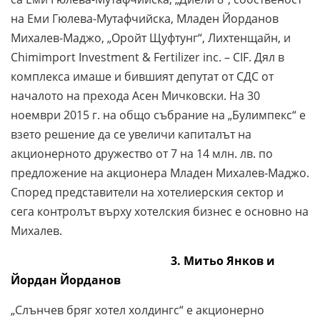
на Еми Гюлева-Мутафчийска, Младен Йорданов
Михалев-Маджо, „Оройт Щуфтунг“, Лихтенщайн, и
Chimimport Investment & Fertilizer inc. – CIF. Дял в
комплекса имаше и бившият депутат от СДС от
началото на прехода Асен Мичковски. На 30
ноември 2015 г. на общо събрание на „Булимпекс“ е
взето решение да се увеличи капиталът на
акционерното дружество от 7 на 14 млн. лв. по
предложение на акционера Младен Михалев-Маджо.
Според представители на хотелиерския сектор и
сега контролът върху хотелския бизнес е основно на
Михалев.
3. Митьо Янков и
Йордан Йорданов
„Слънчев бряг хотел холдингс“ е акционерно