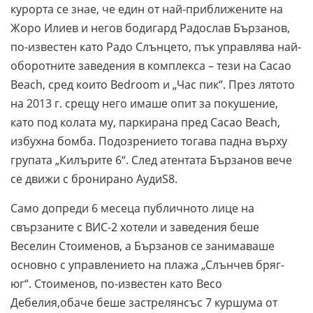
курорта се знае, че един от най-приближените на
Жоро Илиев и негов бодигард Радослав Бързанов,
по-известен като Радо Слънцето, пък управлява най-
оборотните заведения в комплекса – тези на Cacao
Beach, сред които Bedroom и „Час пик“. През лятото
на 2013 г. срещу него имаше опит за покушение,
като под колата му, паркирана пред Cacao Beach,
избухна бомба. Подозрението тогава падна върху
групата „Килърите 6“. След атентата Бързанов вече
се движи с бронирано АудиS8.
Само допреди 6 месеца публичното лице на
свързаните с ВИС-2 хотели и заведения беше
Веселин Стоименов, а Бързанов се занимаваше
основно с управлението на плажа „Слънчев бряг-
юг“. Стоименов, по-известен като Весо
Дебелия,обаче беше застрелянсъс 7 куршума от