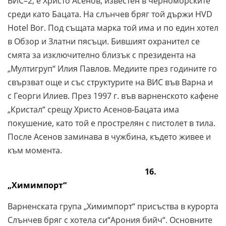
ВИС–2, е Христо Асенов, известен в черноморските
среди като Бацата. На слънчев бряг той държи HVD
Hotel Bor. Под същата марка той има и по един хотел
в Обзор и Златни пясъци.
Бившият охранител се
смята за изключително близък с президента на
„Мултигруп“ Илия Павлов. Медиите през годините го
свързват още и със структурите на ВИС във Варна и
с Георги Илиев. През 1997 г. във варненското кафене
„Кристал“ срещу Христо Асенов-Бацата има
покушение, като той е прострелян с пистолет в тила.
После Асенов заминава в чужбина, където живее и
към момента.
16.
„Химимпорт“
Варненската група „Химимпорт“ присъства в курорта
Слънчев бряг с хотела си“Арония бийч“. Основните