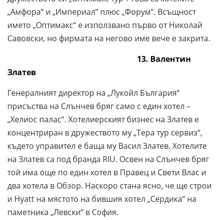
„Амфора“ и „Империал“ плюс „Форум“.
Всъщност
името „Оптимакс“ е използвано първо от Николай
Савовски, но фирмата на негово име вече е закрита.
13. Валентин
Златев
Генералният директор на „Лукойл България“
присъства на Слънчев бряг само с един хотел –
„Хелиос палас“. Хотелиерският бизнес на Златев е
концентриран в дружеството му „Тера тур сервиз“,
където управител е баща му Васил Златев. Хотелите
на Златев са под бранда RIU. Освен на Слънчев бряг
той има още по един хотел в Правец и Свети Влас и
два хотела в Обзор. Наскоро стана ясно, че ще строи
и Hyatt на мястото на бившия хотел „Сердика“ на
паметника „Левски“ в София.