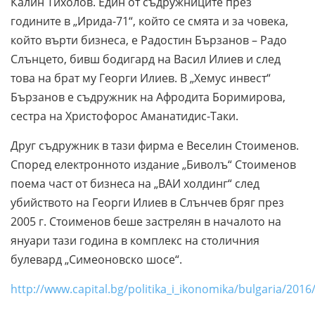
Калин Тихолов. Един от съдружниците през
годините в „Ирида-71“, който се смята и за човека,
който върти бизнеса, е Радостин Бързанов – Радо
Слънцето, бивш бодигард на Васил Илиев и след
това на брат му Георги Илиев. В „Хемус инвест“
Бързанов е съдружник на Афродита Боримирова,
сестра на Христофорос Аманатидис-Таки.
Друг съдружник в тази фирма е Веселин Стоименов.
Според електронното издание „Биволъ“ Стоименов
поема част от бизнеса на „ВАИ холдинг“ след
убийството на Георги Илиев в Слънчев бряг през
2005 г. Стоименов беше застрелян в началото на
януари тази година в комплекс на столичния
булевард „Симеоновско шосе“.
http://www.capital.bg/politika_i_ikonomika/bulgaria/20