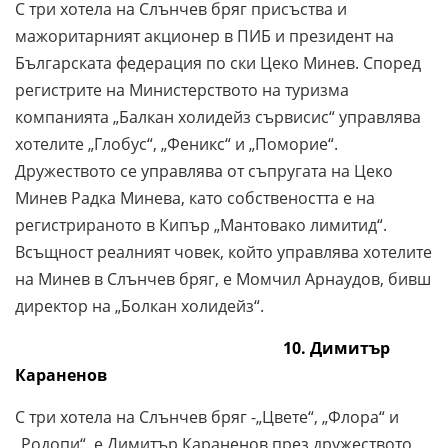
С три хотела на Слънчев бряг присъства и
мажоритарният акционер в ПИБ и президент на
Българската федерация по ски Цеко Минев. Според
регистрите на Министерството на туризма
компанията „Балкан холидейз сървисис“ управлява
хотелите „Глобус“, „Феникс“ и „Поморие“.
Дружеството се управлява от съпругата на Цеко
Минев Радка Минева, като собствеността е на
регистрираното в Кипър „Мантовако лимитид“.
Всъщност реалният човек, който управлява хотелите
на Минев в Слънчев бряг, е Момчил Арнаудов, бивш
директор на „Болкан холидейз“.
10. Димитър
Караненов
С три хотела на Слънчев бряг -„Цвете“, „Флора“ и
„Родопи“, е Димитър Караненов през дружеството