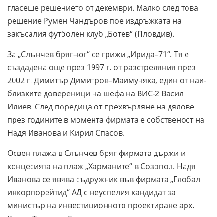
гласеше решението от декември. Малко след това
решение Румен Чандъров пое издръжката на
закъсалия футболен клуб „Ботев“ (Пловдив).
За „Слънчев бряг–юг“ се грижи „Ирида–71“. Тя е
създадена още през 1997 г. от разстреляния през
2002 г. Димитър Димитров–Маймуняка, един от най-
близките довереници на шефа на ВИС-2 Васил
Илиев. След поредица от прехвърляне на дялове
през годините в момента фирмата е собственост на
Надя Иванова и Кирил Спасов.
Освен плажа в Слънчев бряг фирмата държи и
концесията на плаж „Харманите“ в Созопол. Надя
Иванова се явява съдружник във фирмата „Глобал
инкорпорейтид“ АД с неуспелия кандидат за
министър на инвестиционното проектиране арх.