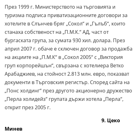
През 1999 г. Министерството на търговията и
туризма подписа приватизационните договори за
хотелите в Слънчев бряг „Сокол“ и „Гълъб“, които
станаха собственост на „П.М.К.“ АД, част от
бургаската група, за сумата 930 хил. долара. През
април 2007 г. обаче е сключен договор за продажба
на акциите на „П.М.К“ в „Сокол 2005“ с „Виктория
груп корпорейшън“, свързана с хотелиера Ветко
Арабаджиев, на стойност 2.813 млн. евро, показват
документи в Търговския регистър. Според сайта на
„Понс холдинг“ през другото акционерно дружество
„Перла холидейз“ групата държи хотела „Перла“,
открит през 2005 г.
9. Цеко
Минев