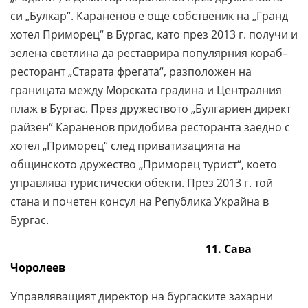
си „Булкар“. Караненов е още собственик на „Гранд
хотел Приморец“ в Бургас, като през 2013 г. получи и
зелена светлина да реставрира популярния кораб–
ресторант „Старата фрегата“, разположен на
границата между Морската градина и Централния
плаж в Бургас. През дружеството „Булгариен директ
райзен“ Караненов придобива ресторанта заедно с
хотел „Приморец“ след приватизацията на
общинското дружество „Приморец турист“, което
управлява туристически обекти. През 2013 г. той
стана и почетен консул на Република Украйна в
Бургас.
11. Сава
Чоролеев
Управляващият директор на бургаските захарни