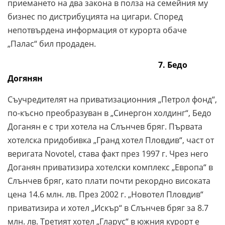
приемането на два закона в полза на семейния му
бизнес по дистрибуцията на цигари. Според
непотвърдена информация от курорта обаче
„Палас“ бил продаден.
7. Бедо
Догянян
Съучредителят на приватизационния „Петрол фонд“,
по-късно преобразуван в „Синергон холдинг“, Бедо
Доганян е с три хотела на Слънчев бряг. Първата
хотелска придобивка „Гранд хотел Пловдив“, част от
веригата Novotel, става факт през 1997 г. Чрез него
Доганян приватизира хотелски комплекс „Европа“ в
Слънчев бряг, като плати почти рекордно високата
цена 14.6 млн. лв. През 2002 г. „Новотел Пловдив“
приватизира и хотел „Искър“ в Слънчев бряг за 8.7
млн. лв. Третият хотел „Гларус“ в южния курорт е