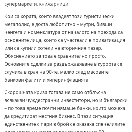
супермаркети, книжарници.
Кои са хората, които владеят този туристически
мегаполис, е доста любопитно – мутри, бивши
ченгета и номенклатура от началото на прехода са
основните лица, които са участвали в приватизация
или са купили хотели на вторичния пазар.
Обяснението за това е сравнително просто.
Основните сделки за раздържавяване в курорта се
случиха в края на 90-те, малко след масовите
банкови фалити и хиперинфлацията.
Скорошната криза тогава не само отблъсна
всякакви чуждестранни инвеститори, но и български
– по това време почти нямаше банки, които можеха
да кредитират местния бизнес. В тази ситуация
единствените с пари в брой се оказаха спечелилите