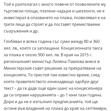
Той е разполагал с много повече от позволените му
търговски площи, платени чадъри и шезлонги, не е
инвестирал в опазването на плажа, позволявал е на
трети лица да строят и да поставят преместваеми
съоръжения и др.
Глобяван е всяка година със суми между 80 и 360
хил. лв., които са заплащани. Концесионната такса
за плажа е около 900 хил. лв. В края на 2015 г.
регионалният министър Лиляна Павлова внесе в
Министерския съвет решение за прекратяване на
концесията. То престоя там известно време, след
което правителството изненадващо одобри друг
текст – да се даде още един шанс на концесионера
да си оправи нарушенията – до 1 юни тази година.
Дори и да не е изпълнил предписанията, той ще
остане във владение на плажа до края на септември,