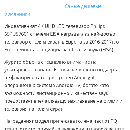
Самые дешевые
обменники
Иновативният 4K UHD LED телевизор Philips
65PUS7601 спечели EISA наградата за най-добър
телевизор с голям екран в Европа за 2016-2017г. от
Европейската асоциация за образ и звука (EISA).
Журито обърна специално внимание на
усъвършенстваната LED подсветка, като подчерта,
че факторите като тристранен Ambilight,
операционна система Android TV, богато като
възможности дистанционно и качествен звук
предоставят впечатляващо изживяване на филми и
телевизия на голям екран.
Награденият модел притежава голяма част от PQ
технологиите, обичайно включени в първокласните