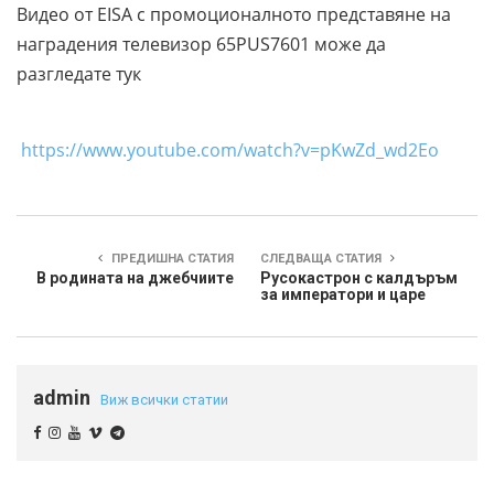
Видео от EISA с промоционалното представяне на
наградения телевизор 65PUS7601 може да
разгледате тук
https://www.youtube.com/watch?v=pKwZd_wd2Eo
ПРЕДИШНА СТАТИЯ
СЛЕДВАЩА СТАТИЯ
В родината на джебчиите
Русокастрон с калдъръм
за императори и царе
admin
Виж всички статии