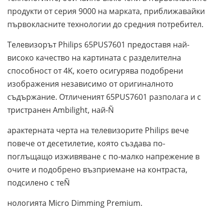
продукти от серия 9000 на марката, приближавайки
първокласните технологии до средния потребител.
Телевизорът Philips 65PUS7601 предоставя най-
високо качество на картината с разделителна
способност от 4K, което осигурява подобрени
изображения независимо от оригиналното
съдържание. Отличеният 65PUS7601 разполага и с
тристранен Ambilight, най-Ñ
арактерната черта на телевизорите Philips вече
повече от десетилетие, която създава по-
поглъщащо изживяване с по-малко напрежение в
очите и подобрено възприемане на контраста,
подсилено с теÑ
нологията Micro Dimming Premium.