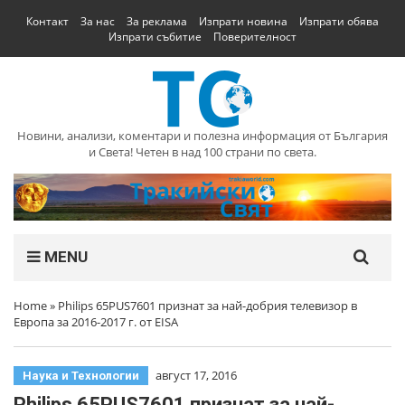
Контакт
За нас
За реклама
Изпрати новина
Изпрати обява
Изпрати събитие
Поверителност
Новини, анализи, коментари и полезна информация от България
и Света! Четен в над 100 страни по света.
MENU
Home
»
Philips 65PUS7601 признат за най-добрия телевизор в
Европа за 2016-2017 г. от EISA
август 17, 2016
Наука и Технологии
Philips 65PUS7601 признат за най-