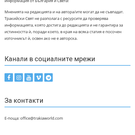
информация от България и Света!
Мненията на редакцията и на автора/ите могат да не съвпадат.
Тракийски Свят не разполага с ресурсите да проверява
информацията, която достига до редакцията и не гарантира за
истинността ѝ, поради което, в края на всяка статия е посочен
източникът ѝ, освен ако не е авторска.
Канали в социалните мрежи
За контакти
Е-поща: office@trakiaworld.com