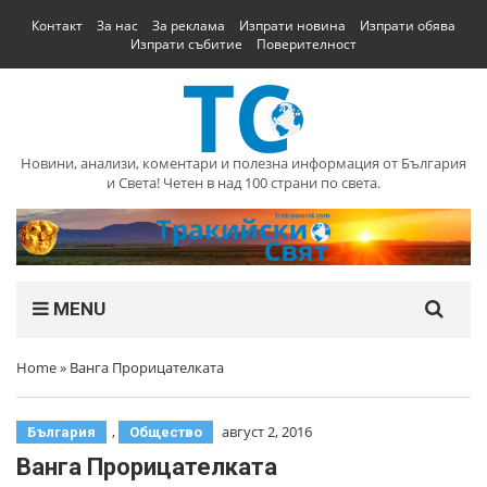
Контакт
За нас
За реклама
Изпрати новина
Изпрати обява
Изпрати събитие
Поверителност
Новини, анализи, коментари и полезна информация от България
и Света! Четен в над 100 страни по света.
MENU
Home
»
Ванга Прорицателката
,
август 2, 2016
България
Общество
Ванга Прорицателката