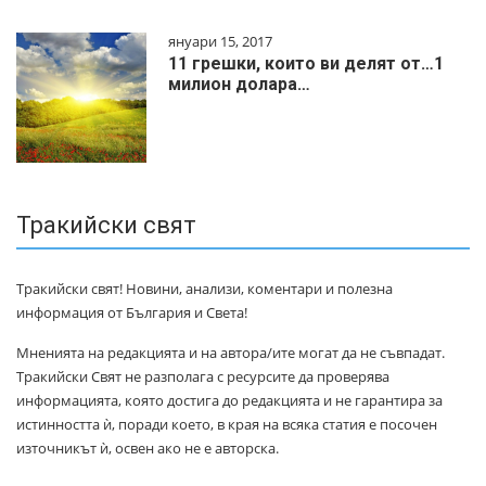
януари 15, 2017
11 грешки, които ви делят от…1
милиoн дoлapa…
Тракийски свят
Тракийски свят! Новини, анализи, коментари и полезна
информация от България и Света!
Мненията на редакцията и на автора/ите могат да не съвпадат.
Тракийски Свят не разполага с ресурсите да проверява
информацията, която достига до редакцията и не гарантира за
истинността ѝ, поради което, в края на всяка статия е посочен
източникът ѝ, освен ако не е авторска.