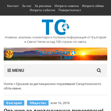
Контакт
За нас
За реклама
Изпрати новина
Изпрати обява
Изпрати събитие
Поверителност
Новини, анализи, коментари и полезна информация от България
и Света! Четен в над 100 страни по света.
MENU
Home
»
Оръжие за дистанционно поразяване! Смъртоносното
облъчване.
,
юли 16, 2016
България
Общество
Оръжие за дистанционно поразяване!