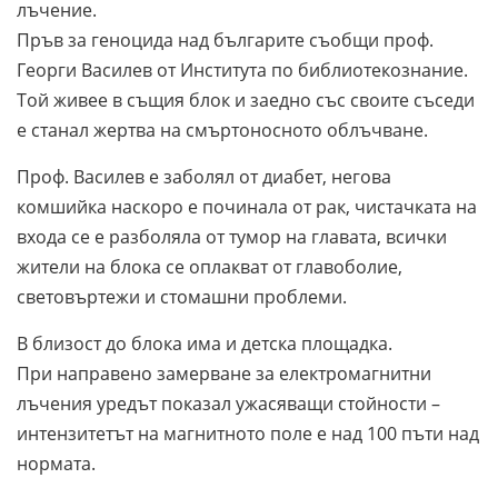
лъчение.
Пръв за геноцида над българите съобщи проф.
Георги Василев от Института по библиотекознание.
Той живее в същия блок и заедно със своите съседи
е станал жертва на смъртоносното облъчване.
Проф. Василев е заболял от диабет, негова
комшийка наскоро е починала от рак, чистачката на
входа се е разболяла от тумор на главата, всички
жители на блока се оплакват от главоболие,
световъртежи и стомашни проблеми.
В близост до блока има и детска площадка.
При направено замерване за електромагнитни
лъчения уредът показал ужасяващи стойности –
интензитетът на магнитното поле е над 100 пъти над
нормата.