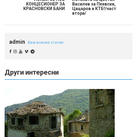
КОНЦЕСИОНЕР ЗА
Василев за Пеевски,
КРАСНОВСКИ БАНИ
Цацаров и КТБ!/част
втора/
admin
Виж всички статии
Други интересни