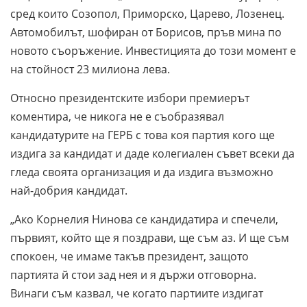
сред които Созопол, Приморско, Царево, Лозенец.
Автомобилът, шофиран от Борисов, пръв мина по
новото съоръжение. Инвестицията до този момент е
на стойност 23 милиона лева.
Относно президентските избори премиерът
коментира, че никога не е съобразявал
кандидатурите на ГЕРБ с това коя партия кого ще
издига за кандидат и даде колегиален съвет всеки да
гледа своята организация и да издига възможно
най-добрия кандидат.
„Ако Корнелия Нинова се кандидатира и спечели,
първият, който ще я поздрави, ще съм аз. И ще съм
спокоен, че имаме такъв президент, защото
партията й стои зад нея и я държи отговорна.
Винаги съм казвал, че когато партиите издигат