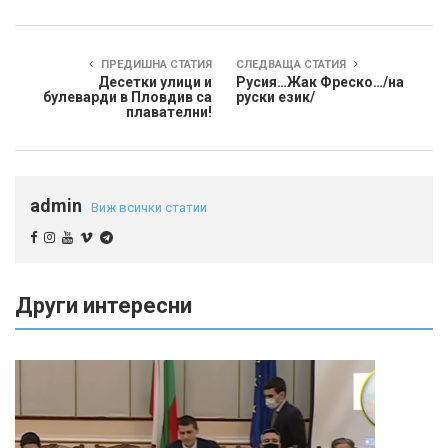
ПРЕДИШНА СТАТИЯ
СЛЕДВАЩА СТАТИЯ
Десетки улици и
Русия…Жак Фреско…/на
булеварди в Пловдив са
руски език/
плавателни!
admin
Виж всички статии
Други интересни