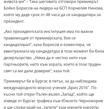
живота ми“ – Така шеговито отговори премиерът
Бойко Борисов на лидера на БСП Корнелия Нинова,
която му даде срок от 48 часа да се кандидатира за
президент.
„Ако президентската институция има по-важни
правомощия от премиерската, бих се
кандидатирал“, каза Борисов и коментира, че
евентуалната му кандидатура в този момент би била
дезертьорство. „Няма да е честно нито към
партньорите, нито към хората, които в този труден
свят са ми дали доверие“, каза той.
Премиерът бе в Бургас в петък, за да наблюдава
международното морско учение „Бриз 2016”. По-
късно той откри Пътен възел „Запад”, който ще
изведе от Бургас трафика към Южното Черноморие
и ще сложи край на „тапите“ към южните курорти,