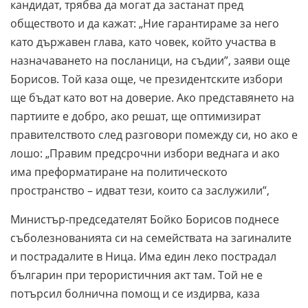
кандидат, трябва да могат да застанат пред
обществото и да кажат: „Ние гарантираме за него
като държавен глава, като човек, който участва в
назначаването на посланици, на съдии”, заяви още
Борисов. Той каза още, че президентските избори
ще бъдат като вот на доверие. Ако представянето на
партиите е добро, ако решат, ще оптимизират
правителството след разговори помежду си, но ако е
лошо: „Правим предсрочни избори веднага и ако
има преформатиране на политическото
пространство – идват тези, които са заслужили”,
Министър-председателят Бойко Борисов поднесе
съболезнованията си на семействата на загиналите
и пострадалите в Ница. Има един леко пострадал
българин при терористичния акт там. Той не е
потърсил болнична помощ и се издирва, каза