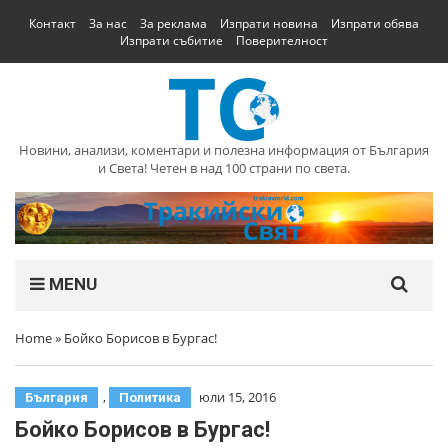
Контакт
За нас
За реклама
Изпрати новина
Изпрати обява
Изпрати събитие
Поверителност
Новини, анализи, коментари и полезна информация от България
и Света! Четен в над 100 страни по света.
MENU
Home
»
Бойко Борисов в Бургас!
,
юли 15, 2016
България
Политика
Бойко Борисов в Бургас!