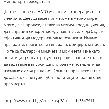
министър-председателят.
„Като членове на НАТО участваме в операциите, в
ученията. Днес даваме пример, че в Черно море
може да се провеждат такива международни учения,
да направим синхрон между нашите сили, да бъдем
ефективни, да модернизираме техниката. Имаме
прекрасни, подготвени генерали, офицери, матроси.
Но те са български момчета и момичета. Ние като
политици трябва с разум на срещи с нашите колеги
да задаваме въпроси, да отстояваме позиции и да
вземаме с акъл решения. Армията през вековете е
доказала, че не губи, губят политиците”, заяви още
премиерът.
http://www.trud.bg/Article.asp?ArticleId=5647911