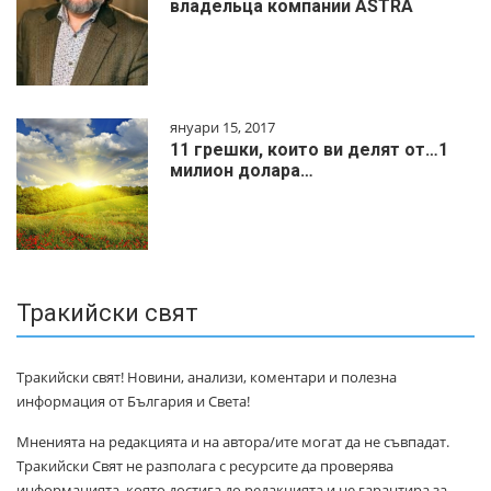
владельца компании ASTRA
януари 15, 2017
11 грешки, които ви делят от…1
милиoн дoлapa…
Тракийски свят
Тракийски свят! Новини, анализи, коментари и полезна
информация от България и Света!
Мненията на редакцията и на автора/ите могат да не съвпадат.
Тракийски Свят не разполага с ресурсите да проверява
информацията, която достига до редакцията и не гарантира за