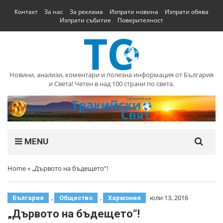
Контакт
За нас
За реклама
Изпрати новина
Изпрати обява
Изпрати събитие
Поверителност
Новини, анализи, коментари и полезна информация от България
и Света! Четен в над 100 страни по света.
MENU
Home
»
„Дървото на бъдещето”!
,
,
юли 13, 2016
България
Общество
Хармония
„Дървото на бъдещето“!