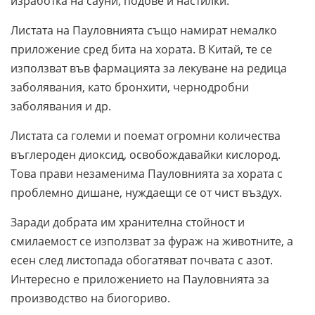
изработка на сауни, подове и настилки.
Листата на Пауловнията също намират немалко
приложение сред бита на хората. В Китай, те се
използват във фармацията за лекуване на редица
заболявания, като бронхити, чернодробни
заболявания и др.
Листата са големи и поемат огромни количества
въглероден диоксид, освобождавайки кислород.
Това прави незаменима Пауловнията за хората с
проблемно дишане, нуждаещи се от чист въздух.
Заради добрата им хранителна стойност и
смилаемост се използват за фураж на животните, а
есен след листопада обогатяват почвата с азот.
Интересно е приложението на Пауловнията за
производство на биогориво.