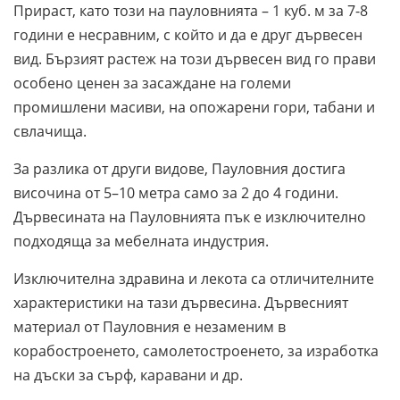
Прираст, като този на пауловнията – 1 куб. м за 7-8
години е несравним, с който и да е друг дървесен
вид. Бързият растеж на този дървесен вид го прави
особено ценен за засаждане на големи
промишлени масиви, на опожарени гори, табани и
свлачища.
За разлика от други видове, Пауловния достига
височина от 5–10 метра само за 2 до 4 години.
Дървесината на Пауловнията пък е изключително
подходяща за мебелната индустрия.
Изключителна здравина и лекота са отличителните
характеристики на тази дървесина. Дървесният
материал от Пауловния е незаменим в
корабостроенето, самолетостроенето, за изработка
на дъски за сърф, каравани и др.