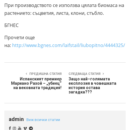
При производството се използва цялата биомаса на
растението: съцветия, листа, клони, стъбло.
БГНЕС
Прочети още
на:
http://www.bgnes.com/laifstail/liubopitno/4444325/
ПРЕДИШНА СТАТИЯ
СЛЕДВАЩА СТАТИЯ
Испанският премиер
Защо най–голямата
Мариано Рахой – „убиец“
експлозия в човешката
на вековната традиция!
история остава
загадка???
admin
Виж всички статии