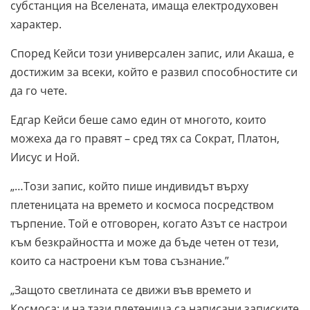
субстанция на Вселената, имаща електродуховен
характер.
Според Кейси този универсален запис, или Акаша, е
достижим за всеки, който е развил способностите си
да го чете.
Едгар Кейси беше само един от многото, които
можеха да го правят – сред тях са Сократ, Платон,
Иисус и Ной.
„…Този запис, който пише индивидът върху
плетеницата на времето и космоса посредством
търпение. Той е отговорен, когато Азът се настрои
към безкрайността и може да бъде четен от тези,
които са настроени към това съзнание.”
„Защото светлината се движи във времето и
Космоса; и на тази плетеница са написани записките