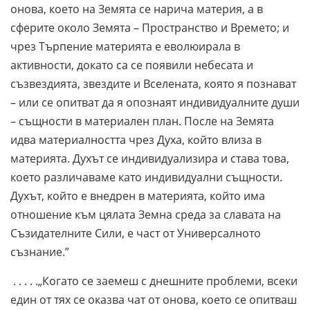
онова, което на Земята се нарича материя, а в
сферите около Земята – Пространство и Времето; и
чрез Търпение материята е еволюирала в
активности, докато са се появили небесата и
съзвездията, звездите и Вселената, която я познават
– или се опитват да я опознаят индивидуалните души
– същности в материален план. После на Земята
идва материалността чрез Духа, който влиза в
материята. Духът се индивидуализира и става това,
което различаваме като индивидуални същности.
Духът, който е внедрен в материята, който има
отношение към цялата Земна среда за славата на
Съзидателните Сили, е част от Универсалното
съзнание.”
. . . . .„Когато се заемеш с днешните проблеми, всеки
един от тях се оказва чат от онова, което се опитваш