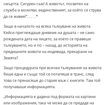
смъртта. Сигурен съм! А животът, посветен на
служба и молитви, еединственият, за който си струва
да се живее!”. . . . .*
Защо в началото на всяка тълкуване на живота
Кейси преглеждаше дневник на душата – не само
рождената дата на лицето, за което се правеше
тълкуването, но и по – назад, до историята на
предишните животи на индивида, прекарани на
Земята?
Защо процедурата при всички тълкувания на живота
беше една и съща: той се потапяше в транс, след
това се пренасяше до стария мъж с книгите. Там той
получаваше информацията.
„Информацията е дадена под формата на картини
или изображения, така че може да се предаде на