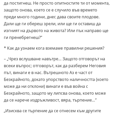
да постигнеш. Не просто опитностите ти от момента,
защото онова, което се е случило във времето
преди много години, днес дава своите плодове.
Дали ще ги обереш зрели, или ще ги оставиш да
изгният на дървото на живота? Или пък направо ще
ги пренебрегнеш?”
* Как да узнаем кога вземаме правилни решения?
– „Чрез вслушване навътре… Защото отговорът на
всеки въпрос; отговорът, как да разберем Неговия
път, винаги е в нас. Вътрешното Аз е част от
Безкрайното, докато упорството наличността (което
може да ни отклони) винаги е във война с
Безкрайното, защото му липсва онова, което може
да се нарече издръжливост, вяра, търпение…”
„Изисква се търпение да се отнесем към другите