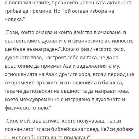
е поставил целите, през които човешката активност
трябва да премине. Но Той оставя избора на
човека.”
„Този, който очаква и който действа в очакване, в
съответствие с духовните и физическите активности,
ще бъде възнаграден.”„Когато физическото тяло,
духовното тяло, настроят себе си така, че да са
всъстояние да приемат Аза и задълженията му,
отношенията на Аза с другите хора, втози период ще
се променят връзките и отношенията в бизнеса,
така че да позволят на същността да направи това,
което междувременно е изградено в духовното и
физическото тяло.”
„Сине мой, във всичко, което получаваш, търси
познанието” гласи библейска заповед. Кейси добавя
“… и способността да го прилагаш”.