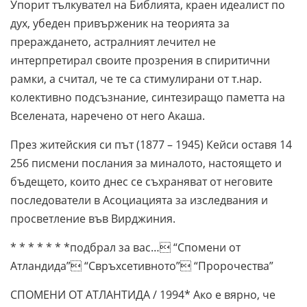
Упорит тълкувател на Библията, краен идеалист по
дух, убеден привърженик на теорията за
прераждането, астралният лечител не
интерпретирал своите прозрения в спиритични
рамки, а считал, че те са стимулирани от т.нар.
колективно подсъзнание, синтезиращо паметта на
Вселената, наречено от него Акаша.
През житейския си път (1877 – 1945) Кейси оставя 14
256 писмени послания за миналото, настоящето и
бъдещето, които днес се съхраняват от неговите
последователи в Асоциацията за изследвания и
просветление във Вирджиния.
* * * * * * *подбрал за вас… “Спомени от
Атландида” “Свръхсетивното” “Пророчества”
СПОМЕНИ ОТ АТЛАНТИДА / 1994* Ако е вярно, че