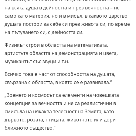
на всяка душа в дейността и през вечността – не
само като материя, но и в мисъл, в каквото царство
душата построи за себе си през живота си, по време
на пътуването си, с дейността си.
Физикът строи в областта на математиката,
артистътв областта на демонстрацията и цвета,
музикантът със звуци и т.н.
Всичко това е част от способността на душата,
свързана с областта, в която се е развивала.”
„Времето и космосът са елементи на човешката
концепция за вечността и не са реалистични в
смисъла на някаква телесност на Земята, като
дървото, розата, птицата, животното или дори
ближното същество.“