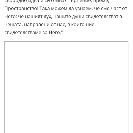
свободно идва и си отива? Търпение, Време,
Пространство! Така можем да узнаем, че сме част от
Него; че нашият дух, нашите души свидетелстват в
нещата, направени от нас, в които ние
свидетелстваме за Него.”