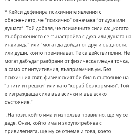
* Кейси дефинира психичните явления с
обяснението, че “психично” означава “от духа или
душата”. Той добавя, че психичните сили са: „когато
въображението се сънастройва с духа или душата на
индивида” или “могат да дойдат от други същности,
или души, които преминават. Те са действителни. Не
могат дабъдат разбрани от физическа гледна точка,
а само от интуитивния, възприемчив ум. Без
психичния свят, физическият би бил в състояние на
“опити и грешки” или като “кораб без кормчия”. Той
е изграждаща сила във всички и във всяко
състояние.”
„На този, който има и използва правилно, ще му се
даде. Онзи, който има и злоупотребява с
привилегията, ще му се отнеме и това, което