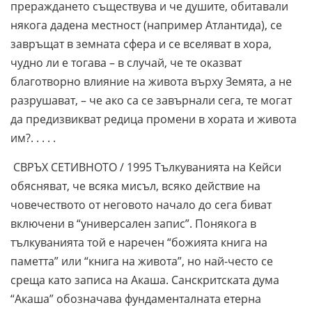
прераждането съществува и че душите, обитавали
някога дадена местност (например Атлантида), се
завръщат в земната сфера и се вселяват в хора,
чудно ли е тогава – в случай, че те оказват
благотворно влияние на живота върху Земята, а не
разрушават, – че ако са се завърнали сега, те могат
да предизвикват редица промени в хората и живота
им?. . . . .
СВРЪХ СЕТИВНОТО / 1995 Тълкуванията на Кейси
обясняват, че всяка мисъл, всяко действие на
човечеството от неговото начало до сега биват
включени в “универсален запис”. Понякога в
тълкуванията той е наречен “божията книга на
паметта” или “книга на живота”, но най-често се
среща като записа на Акаша. Санскритската дума
“Акаша” обозначава фундаменталната етерна