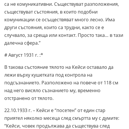
са не комуникативни. Съществуват разположения,
съществуват състояния, в които подобни
комуникации се осъществяват много лесно. Има
други състояния, които са трудни, както се е
случвало, за среща или контакт. Просто така… в тази
далечна сфера.”
# Август 1931 г. :*
В такова състояние тялото на Кейси оставало да
лежи върху кушетката под контрола на
подсъзнанието. Разположено на повече от 118 см
над него висяло съзнанието му, временно
отстранено от тялото.
22.10.1933 г. – Кейси е “посетен” от един стар
приятел няколко месеца след смъртта му с думите:
“Кейси, човек продължава да съществува след