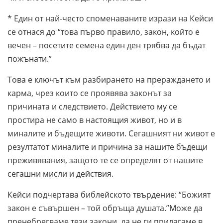
* Един от най-често споменаваните изрази на Кейси
се отнася до “това първо правило, закон, който е
вечен – посетите семена един ден трябва да бъдат
пожънати.”
Това е ключът към разбирането на прераждането и
карма, чрез които се проявява законът за
причината и следствието. Действието му се
простира не само в настоящия живот, но и в
миналите и бъдещите животи. Сегашният ни живот е
резултатот миналите и причина за нашите бъдещи
преживявания, защото те се определят от нашите
сегашни мисли и действия.
Кейси подчертава библейското твърдение: “Божият
закон е съвършен – той обръща душата.”Може да
пренебрегваме тези закони, да не ги прилагаме в