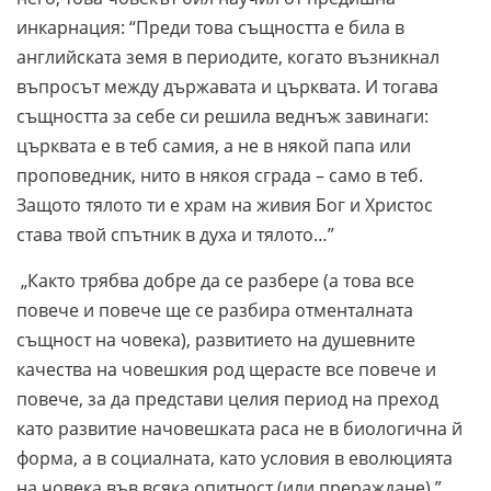
инкарнация: “Преди това същността е била в
английската земя в периодите, когато възникнал
въпросът между държавата и църквата. И тогава
същността за себе си решила веднъж завинаги:
църквата е в теб самия, а не в някой папа или
проповедник, нито в някоя сграда – само в теб.
Защото тялото ти е храм на живия Бог и Христос
става твой спътник в духа и тялото…”
„Както трябва добре да се разбере (а това все
повече и повече ще се разбира отменталната
същност на човека), развитието на душевните
качества на човешкия род щерасте все повече и
повече, за да представи целия период на преход
като развитие начовешката раса не в биологична й
форма, а в социалната, като условия в еволюцията
на човека във всяка опитност (или прераждане).”