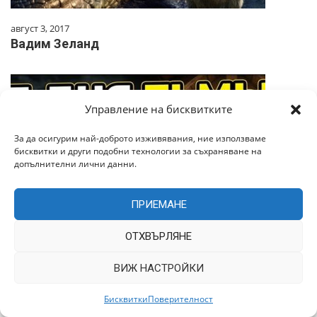
август 3, 2017
Вадим Зеланд
Управление на бисквитките
За да осигурим най-доброто изживявания, ние използваме
бисквитки и други подобни технологии за съхраняване на
допълнителни лични данни.
ПРИЕМАНЕ
ОТХВЪРЛЯНЕ
април 17, 2026
ВИЖ НАСТРОЙКИ
Земля ОСТАНОВИТСЯ уже в этом году!
Планета меняют полюса! Как пережить
Бисквитки
Поверителност
зачистку?