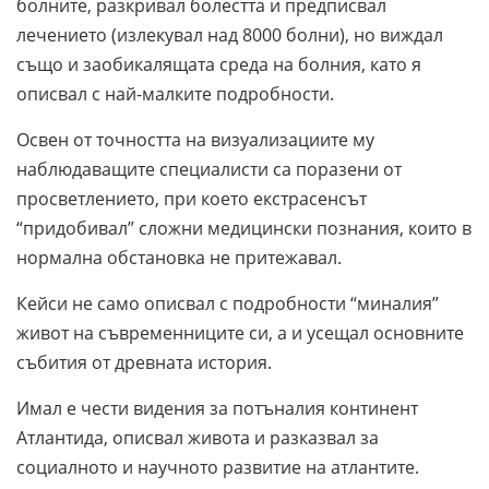
болните, разкривал болестта и предписвал
лечението (излекувал над 8000 болни), но виждал
също и заобикалящата среда на болния, като я
описвал с най-малките подробности.
Освен от точността на визуализациите му
наблюдаващите специалисти са поразени от
просветлението, при което екстрасенсът
“придобивал” сложни медицински познания, които в
нормална обстановка не притежавал.
Кейси не само описвал с подробности “миналия”
живот на съвременниците си, а и усещал основните
събития от древната история.
Имал е чести видения за потъналия континент
Атлантида, описвал живота и разказвал за
социалното и научното развитие на атлантите.