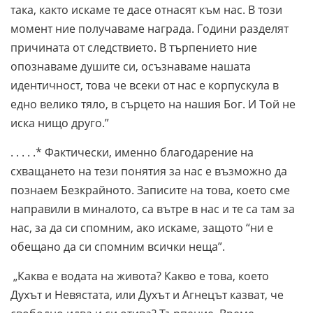
така, както искаме те дасе отнасят към нас. В този
момент ние получаваме награда. Години разделят
причината от следствието. В търпението ние
опознаваме душите си, осъзнаваме нашата
идентичност, това че всеки от нас е корпускула в
едно велико тяло, в сърцето на нашия Бог. И Той не
иска нищо друго.”
. . . . .* Фактически, именно благодарение на
схващането на тези понятия за нас е възможно да
познаем Безкрайното. Записите на това, което сме
направили в миналото, са вътре в нас и те са там за
нас, за да си спомним, ако искаме, защото “ни е
обещано да си спомним всички неща”.
„Каква е водата на живота? Какво е това, което
Духът и Невястата, или Духът и Агнецът казват, че