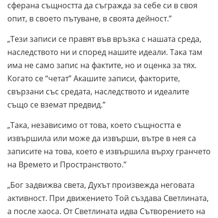
сферана същността да съгражда за себе си в своя
опит, в своето пътуване, в своята дейност.”
„Тези записи се правят във връзка с нашата среда,
наследството ни и според нашите идеали. Така там
има не само запис на фактите, но и оценка за тях.
Когато се “четат” Акашите записи, факторите,
свързани със средата, наследството и идеалите
също се вземат предвид.”
„Така, независимо от това, което същността е
извършила или може да извърши, вътре в нея са
записите на това, което е извършила върху гранчето
на Времето и Пространството.”
„Бог задвижва света, Духът произвежда неговата
активност. При движението Той създава Светлината,
а после хаоса. От Светлината идва Сътворението на