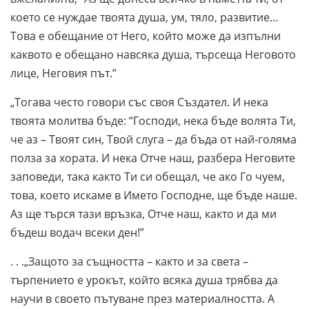
което се нуждае твоята душа, ум, тяло, развитие…
Това е обещание от Него, който може да изпълни
каквото е обещано навсяка душа, търсеща Неговото
лице, Неговия път.”
„Тогава често говори със своя Създател. И нека
твоята молитва бъде: “Господи, нека бъде волята Ти,
че аз – Твоят син, Твой слуга – да бъда от най-голяма
полза за хората. И нека Отче наш, разбера Неговите
заповеди, така както Ти си обещал, че ако Го чуем,
това, което искаме в Името Господне, ще бъде наше.
Аз ще търся тази връзка, Отче наш, както и да ми
бъдеш водач всеки ден!”
. . .„Защото за същността – както и за света –
търпението е урокът, който всяка душа трябва да
научи в своето пътуване през материалността. А