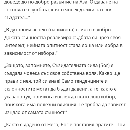
доведе до по-добро развитие на Аза. Отдаване на
Господа е службата, която човек дължи на своя
създател…”
„В духовния аспект (на живота) всичко е добро.
Докато същността реализира съдбата си чрез своя
интелект, нейната опитност става лоша или добра в
зависимост от избора.”
„Защото, запомнете, Съзидателната сила (Бог) е
създала човека със своя собствена воля. Какво ще
прави с нея, той си знае! Само тенденциите и
склонностите могат да бъдат дадени, а те, както е
указано тук, понякога изглеждат като лош избор,
понякога има полезни влияния. Те трябва да зависят
изцяло от самата същност.”
„Както е дадено от Него, Бог е поставил вратите…Той