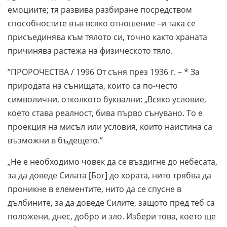
емоциите; тя развива разбиране посредством
способностите във всяко отношение –и така се
присъединява към тялото си, точно както храната
причинява растежа на физическото тяло.
”ПРОРОЧЕСТВА / 1996 От съня през 1936 г. – * За
природата на сънищата, които са по-често
символични, отколкото буквални: „Всяко условие,
което става реалност, бива първо сънувано. То е
проекция на мисъл или условия, които наистина са
възможни в бъдещето.”
„Не е необходимо човек да се въздигне до небесата,
за да доведе Силата [Бог] до хората, нито трябва да
проникне в елементите, нито да се спусне в
дълбините, за да доведе Силите, защото пред теб са
положени, днес, добро и зло. Избери това, което ще