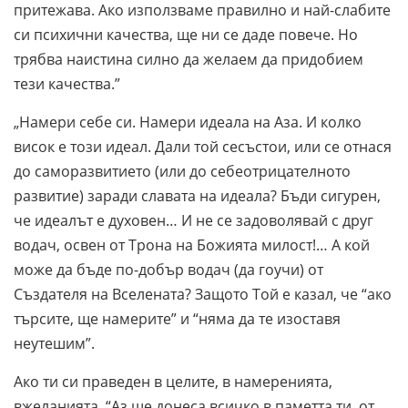
притежава. Ако използваме правилно и най-слабите
си психични качества, ще ни се даде повече. Но
трябва наистина силно да желаем да придобием
тези качества.”
„Намери себе си. Намери идеала на Аза. И колко
висок е този идеал. Дали той сесъстои, или се отнася
до саморазвитието (или до себеотрицателното
развитие) заради славата на идеала? Бъди сигурен,
че идеалът е духовен… И не се задоволявай с друг
водач, освен от Трона на Божията милост!… А кой
може да бъде по-добър водач (да гоучи) от
Създателя на Вселената? Защото Той е казал, че “ако
търсите, ще намерите” и “няма да те изоставя
неутешим”.
Ако ти си праведен в целите, в намеренията,
вжеланията, “Аз ще донеса всичко в паметта ти, от