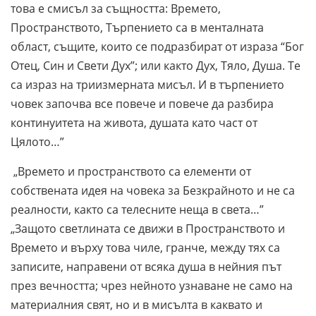
това е смисъл за същността: Времето,
Пространството, Търпението са в менталната
област, същите, които се подразбират от израза “Бог
Отец, Син и Свети Дух”; или както Дух, Тяло, Душа. Те
са израз на триизмерната мисъл. И в търпението
човек започва все повече и повече да разбира
континуитета на живота, душата като част от
Цялото…”
„Времето и пространството са елементи от
собствената идея на човека за Безкрайното и не са
реалности, както са телесните неща в света…”
„Защото светлината се движи в Пространството и
Времето и върху това чиле, гранче, между тях са
записите, направени от всяка душа в нейния път
през вечността; чрез нейното узнаване не само на
материалния свят, но и в мисълта в каквато и