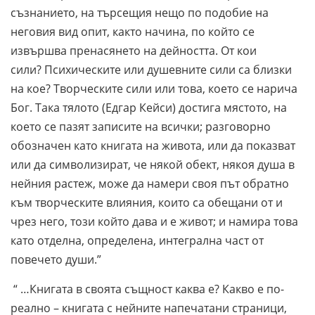
съзнанието, на търсещия нещо по подобие на
неговия вид опит, както начина, по който се
извършва пренасянето на дейността. От кои
сили? Психическите или душевните сили са близки
на кое? Творческите сили или това, което се нарича
Бог. Така тялото (Едгар Кейси) достига мястото, на
което се пазят записите на всички; разговорно
обозначен като книгата на живота, или да показват
или да символизират, че някой обект, някоя душа в
нейния растеж, може да намери своя път обратно
към творческите влияния, които са обещани от и
чрез него, този който дава и е живот; и намира това
като отделна, определена, интегрална част от
повечето души.”
“ …Книгата в своята същност каква е? Какво е по-
реално – книгата с нейните напечатани страници,