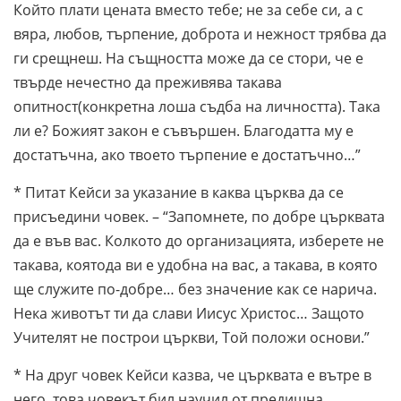
Който плати цената вместо тебе; не за себе си, а с
вяра, любов, търпение, доброта и нежност трябва да
ги срещнеш. На същността може да се стори, че е
твърде нечестно да преживява такава
опитност(конкретна лоша съдба на личността). Така
ли е? Божият закон е съвършен. Благодатта му е
достатъчна, ако твоето търпение е достатъчно…”
* Питат Кейси за указание в каква църква да се
присъедини човек. – “Запомнете, по добре църквата
да е във вас. Колкото до организацията, изберете не
такава, коятода ви е удобна на вас, а такава, в която
ще служите по-добре… без значение как се нарича.
Нека животът ти да слави Иисус Христос… Защото
Учителят не построи църкви, Той положи основи.”
* На друг човек Кейси казва, че църквата е вътре в
него, това човекът бил научил от предишна