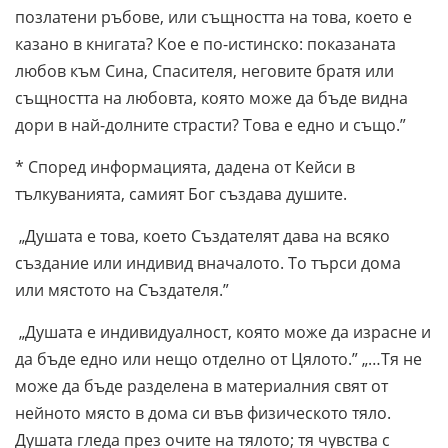
позлатени ръбове, или същността на това, което е
казано в книгата? Кое е по-истинско: показаната
любов към Сина, Спасителя, неговите братя или
същността на любовта, която може да бъде видна
дори в най-долните страсти? Това е едно и също.”
* Според информацията, дадена от Кейси в
тълкуванията, самият Бог създава душите.
„Душата е това, което Създателят дава на всяко
създание или индивид вначалото. То търси дома
или мястото на Създателя.”
„Душата е индивидуалност, която може да израсне и
да бъде едно или нещо отделно от Цялото.” „…Тя не
може да бъде разделена в материалния свят от
нейното място в дома си във физическото тяло.
Душата гледа през очите на тялото; тя чувства с