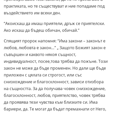
практиката, но те съществуват и ние попадаме под
въздействието им всеки ден.
“Акоискаш да имаш приятели, дръж се приятелски.
Ако искаш да бъдеш обичан, обичай.”
Спящият пророк напомня: “Има закони – законът е
любов, любовта е закон…” „ Защото Божият закон е
съвършен и каквото някоя същност,
индивидуалност, посее,това трябва да пожъне. Този
закон не може да бъде променен. Но дали ще бъде
приложен с цялата си строгост, или със
снизхождение и благосклонност, зависи отизбора
на същността. За да получава човек снизхождение,
благосклонност, любов, приятелство, човек трябва
да проявява тези чувства към близките си. Има
бариери, да. Те могат да бъдат премахнати от Него,