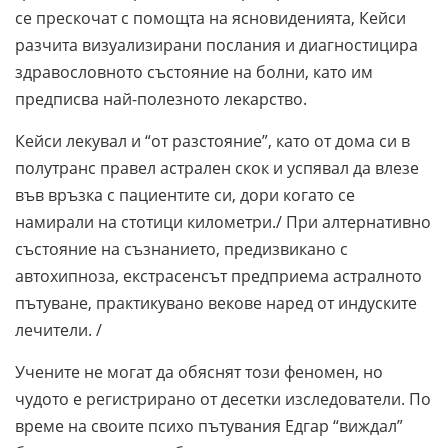
се прескочат с помощта на ясновиденията, Кейси
разчита визуализирани послания и диагностицира
здравословното състояние на болни, като им
предписва най-полезното лекарство.
Кейси лекувал и “от разстояние”, като от дома си в
полутранс правел астрален скок и успявал да влезе
във връзка с пациентите си, дори когато се
намирали на стотици километри./ При алтернативно
състояние на съзнанието, предизвикано с
автохипноза, екстрасенсът предприема астралното
пътуване, практикувано векове наред от индуските
лечители. /
Учените не могат да обяснят този феномен, но
чудото е регистрирано от десетки изследователи. По
време на своите психо пътувания Едгар “виждал”