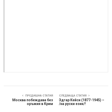
ПРЕДИШНА СТАТИЯ
СЛЕДВАЩА СТАТИЯ
Москва побеждава без
Эдгар Кейси (1877-1945) –
оръжия в Крим
/на руски език/!