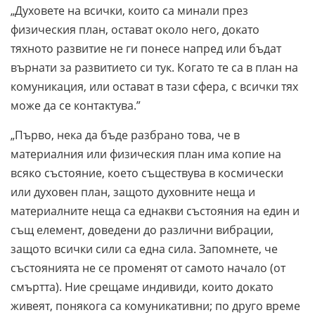
„Духовете на всички, които са минали през
физическия план, остават около него, докато
тяхното развитие не ги понесе напред или бъдат
върнати за развитието си тук. Когато те са в план на
комуникация, или остават в тази сфера, с всички тях
може да се контактува.”
„Първо, нека да бъде разбрано това, че в
материалния или физическия план има копие на
всяко състояние, което съществува в космически
или духовен план, защото духовните неща и
материалните неща са еднакви състояния на един и
същ елемент, доведени до различни вибрации,
защото всички сили са една сила. Запомнете, че
състоянията не се променят от самото начало (от
смъртта). Ние срещаме индивиди, които докато
живеят, понякога са комуникативни; по друго време