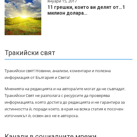
януари 15, 2017
11 грешки, които ви делят от…1
милиoн дoлapa…
Тракийски свят
Тракийски свят! Новини, анализи, коментари и полезна
информация от България и Света!
Мненията на редакцията и на автора/ите могат да не съвпадат.
Тракийски Свят не разполага с ресурсите да проверява
информацията, която достига до редакцията и не гарантира за
истинността ѝ, поради което, в края на всяка статия е посочен
източникът ѝ, освен ако не е авторска.
Канали в социалните мрежи