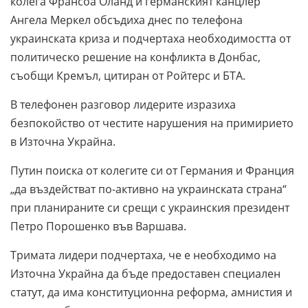
колега Франсоа Оланд и германският канцлер
Ангела Меркел обсъдиха днес по телефона
украинската криза и подчертаха необходимостта от
политическо решение на конфликта в Донбас,
съобщи Кремъл, цитиран от Ройтерс и БТА.
В телефонен разговор лидерите изразиха
безпокойство от честите нарушения на примирието
в Източна Украйна.
Путин поиска от колегите си от Германия и Франция
„да въздействат по-активно на украинската страна“
при планираните си срещи с украинския президент
Петро Порошенко във Варшава.
Тримата лидери подчертаха, че е необходимо на
Източна Украйна да бъде предоставен специален
статут, да има конституционна реформа, амнистия и