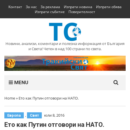
Контакт
За нас
За реклама
Изпрати новина
Изпрати обява
Изпрати събитие
Поверителност
Новини, анализи, коментари и полезна информация от България
и Света! Четен в над 100 страни по света.
MENU
Home
»
Ето как Путин отговори на НАТО.
,
юли 8, 2016
Европа
Свят
Ето как Путин отговори на НАТО.