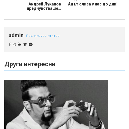
Андрей Луканов
Адът слиза у нас до дни!
предчувстваше…
admin
Виж всички статии
Други интересни