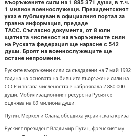
въоръжените сили на 1 885 371 души, в т.ч.
1 милион военнослужещи. Президентският
указ е публикуван в официалния портал за
правна информация, предаде
ТАСС. Съгласно документа, от 8 юли
щатната численост на въоръжените сили
на Руската федерация ще нарасне с 542
души. Броят на военнослужещите ще
остане непроменен.
Руските въоръжени сили са създадени на 7 май 1992
година на основата на бившите въоръжени сили на
СССР и тогава числеността е наброявала 2 880 000
души. Мобилизационният ресурс на Русия се
оценява на 69 милиона души.
Путин, Меркел и Оланд обсъдиха украинската криза
Руският президент Владимир Путин, френският му