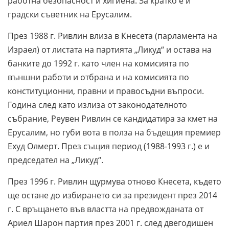
работна безопасност и хигиена. За кратко е и
градски съветник на Ерусалим.
През 1988 г. Ривлин влиза в Кнесета (парламента на
Израел) от листата на партията „Ликуд“ и остава на
банките до 1992 г. като член на комисията по
външни работи и отбрана и на комисията по
конституционни, правни и правосъдни въпроси.
Година след като излиза от законодателното
събрание, Реувен Ривлин се кандидатира за кмет на
Ерусалим, но губи вота в полза на бъдещия премиер
Ехуд Олмерт. През същия период (1988-1993 г.) е и
председател на „Ликуд“.
През 1996 г. Ривлин щурмува отново Кнесета, където
ще остане до избирането си за президент през 2014
г. С връщането във властта на предвожданата от
Ариел Шарон партия през 2001 г. след двегодишен