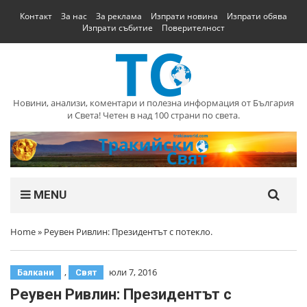
Контакт
За нас
За реклама
Изпрати новина
Изпрати обява
Изпрати събитие
Поверителност
Новини, анализи, коментари и полезна информация от България
и Света! Четен в над 100 страни по света.
MENU
Home
»
Реувен Ривлин: Президентът с потекло.
,
юли 7, 2016
Балкани
Свят
Реувен Ривлин: Президентът с