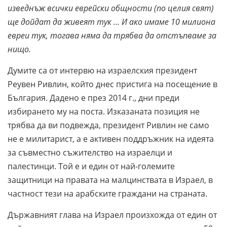
изведнъж всички еврейски общности (по целия свят)
ще дойдат да живеят тук … И ако имаме 10 милиона
евреи тук, тогава няма да трябва да отстъпваме за
нищо.
Думите са от интервю на израелския президент
Реувен Ривлин, който днес пристига на посещение в
България. Дадено е през 2014 г., дни преди
избирането му на поста. Изказаната позиция не
трябва да ви подвежда, президент Ривлин не само
не е милитарист, а е активен поддръжник на идеята
за съвместно съжителство на израелци и
палестинци. Той е и един от най-големите
защитници на правата на малцинствата в Израел, в
частност тези на арабските граждани на страната.
Държавният глава на Израел произхожда от един от