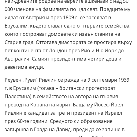
най-древните родове на евреите ашкенази с над 50
000 членове на фамилията по цял свят. Предците му
идват от Австрия и през 1809 г. се заселват в
Ерусалим, където стават едно от първите семейства,
които построяват домовете си извън стените на
Стария град. Оттогава диаспората се простира върху
пет континента от Лондон през Рио и Ню Йорк до
Австралия. Самият президент има четири деца и
деветима внуци.
Реувен „Руви“ Ривлин се ражда на 9 септември 1939
г. в Ерусалим (тогава – британски протекторат
Палестина) в семейството на автора на първия
превод на Корана на иврит. Баща му Йосеф Йоел
Ривлин е кандидат за трети президент на Израел
през 60-те години. Средното си образование
завършва в Града на Давид, преди да се запише в