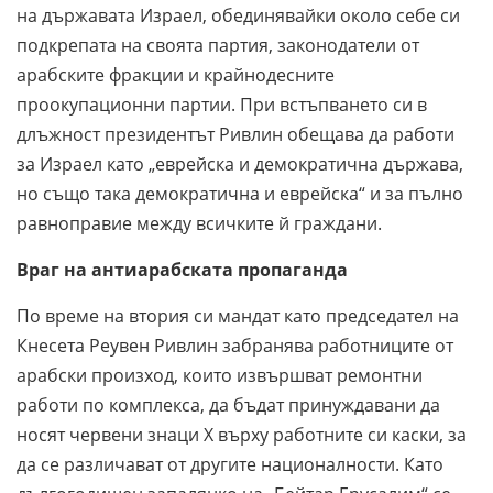
на държавата Израел, обединявайки около себе си
подкрепата на своята партия, законодатели от
арабските фракции и крайнодесните
проокупационни партии. При встъпването си в
длъжност президентът Ривлин обещава да работи
за Израел като „еврейска и демократична държава,
но също така демократична и еврейска“ и за пълно
равноправие между всичките й граждани.
Враг на антиарабската пропаганда
По време на втория си мандат като председател на
Кнесета Реувен Ривлин забранява работниците от
арабски произход, които извършват ремонтни
работи по комплекса, да бъдат принуждавани да
носят червени знаци Х върху работните си каски, за
да се различават от другите националности. Като