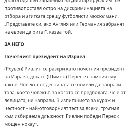
дългогодишен запалянко на „Бейтар Ерусалим“ се
противопоставя остро на дискриминацията на
отбора и агитката срещу футболисти мюсюлмани.
„Представете си, ако Англия или Германия забранят
на евреи да ритат“, казва той.
ЗА НЕГО
Почетният президент на Израел
(Реувен) Ривлин се разкри като почетния президент
на Израел, докато (Шимон) Перес е срамният му
такъв. Човекът от десницата се осмели да направи
това, което човекът, за когото се предполага, че е от
левицата, не направи. В изпитанието за кураж и
честност – най-отговорният тест за всеки, тръгнал
към избираема длъжност, Ривлин победи Перес с
мощен нокаут.