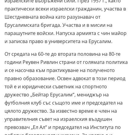
израелските въоръжени сили. През 1957 г., както
практически всеки израелски гражданин, участва в
Шестдневната война като разузнавач от
Ерусалимската бригада. Участва и в мисии на
парашутните войски. Напуска армията с чин майор
и записва право в университета на Ерусалим.
От средата на 60-те до втората половина на 80-те
години Реувен Ривлин страни от голямата политика
и се насочва към практикуване на полученото
правно образование. Освен адвокат в този период
той е и юридически съветник на спортното
дружество „Бейтар Ерусалим“, мениджър на
футболния клуб със същото име и председател на
цялото дружество. За известно време е член на
управителния съвет на израелския въздушен
превозвач „Ел Ал“ и председател на Института по