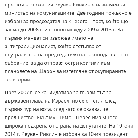
престой в опозиция Реувен Ривлин е назначен за
министър на комуникациите. Две години по-късно е
избран за председател на Кнесета – пост, който ще
заема до 2006 г. и отново между 2009 и 2013 г. За
първия мандат си извоюва името на
антитрадиционалист, който отстъпва от
неутралитета на председателя на законодателното
събрание, за да отправя остри критики към
плановете на Шарон за изтегляне от окупираните
територии.
През 2007 г. се кандидатира за първи път за
държавен глава на Израел, но се оттегля след
първия тур на вота, след като се оказва, че
предшественикът му Шимон Перес има много
широка подкрепа от страна на депутатите. На 10 юни
2014 г. Реувен Ривлин е избран за 10-ия президент