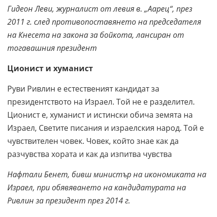
Гидеон Леви, журналист от левия в. „Аарец“, през
2011 г. след противопоставянето на председателя
на Кнесета на закона за бойкота, лансиран от
тогавашния президент
Ционист и хуманист
Руви Ривлин е естественият кандидат за
президентството на Израел. Той не е разделител.
Ционист е, хуманист и истински обича земята на
Израел, Светите писания и израелския народ. Той е
чувствителен човек. Човек, който знае как да
разчувства хората и как да изпитва чувства
Нафтали Бенет, бивш министър на икономиката на
Израел, при обявяването на кандидатурата на
Ривлин за президент през 2014 г.