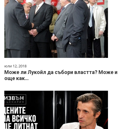
юли 12, 2018
Може ли Лукойл да събори властта? Може и
още как…