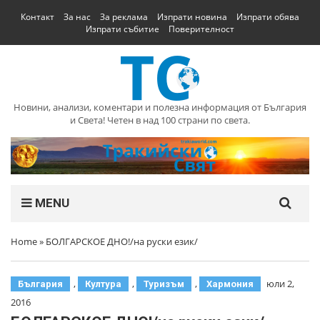
Контакт
За нас
За реклама
Изпрати новина
Изпрати обява
Изпрати събитие
Поверителност
Новини, анализи, коментари и полезна информация от България
и Света! Четен в над 100 страни по света.
MENU
Home
»
БОЛГАРСКОЕ ДНО!/на руски език/
,
,
,
юли 2,
България
Култура
Туризъм
Хармония
2016