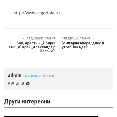
http://www.segodnia.ru
ПРЕДИШНА СТАТИЯ
СЛЕДВАЩА СТАТИЯ
Бой, арести и „Нощни
България вчера, днес и
вълци“ край „Александър
утре! Накъде?
Невски“!
admin
Виж всички статии
Други интересни