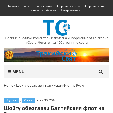
Контакт
За нас
За реклама
Изпрати новина
Изпрати обява
Изпрати събитие
Поверителност
Новини, анализи, коментари и полезна информация от България
и Света! Четен в над 100 страни по света.
MENU
Home
»
Шойгу обезглави Балтийския флот на Русия.
,
юни 30, 2016
Русия
Свят
Шойгу обезглави Балтийския флот на