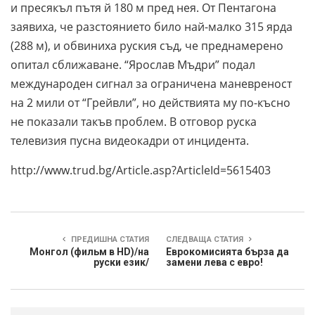
и пресякъл пътя й 180 м пред нея. От Пентагона
заявиха, че разстоянието било най-малко 315 ярда
(288 м), и обвиниха руския съд, че преднамерено
опитал сближаване. “Ярослав Мъдри” подал
международен сигнал за ограничена маневреност
на 2 мили от “Грейвли”, но действията му по-късно
не показали такъв проблем. В отговор руска
телевизия пусна видеокадри от инцидента.
http://www.trud.bg/Article.asp?ArticleId=5615403
ПРЕДИШНА СТАТИЯ
СЛЕДВАЩА СТАТИЯ
Монгол (фильм в HD)/на
Еврокомисията бърза да
руски език/
замени лева с евро!