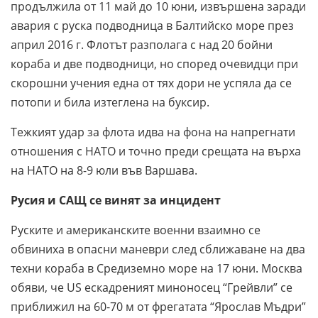
продължила от 11 май до 10 юни, извършена заради
авария с руска подводница в Балтийско море през
април 2016 г. Флотът разполага с над 20 бойни
кораба и две подводници, но според очевидци при
скорошни учения една от тях дори не успяла да се
потопи и била изтеглена на буксир.
Тежкият удар за флота идва на фона на напрегнати
отношения с НАТО и точно преди срещата на върха
на НАТО на 8-9 юли във Варшава.
Русия и САЩ се винят за инцидент
Руските и американските военни взаимно се
обвиниха в опасни маневри след сближаване на два
техни кораба в Средиземно море на 17 юни. Москва
обяви, че US ескадреният миноносец “Грейвли” се
приближил на 60-70 м от фрегатата “Ярослав Мъдри”