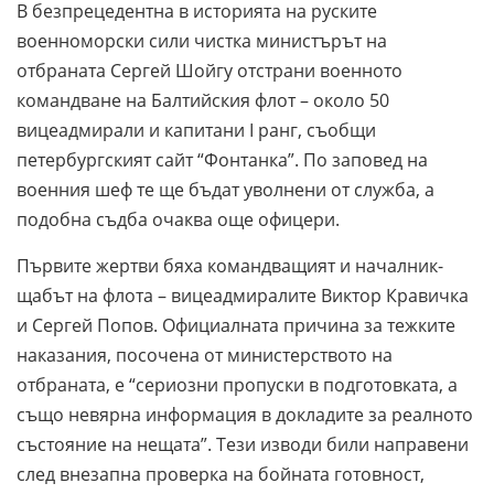
В безпрецедентна в историята на руските
военноморски сили чистка министърът на
отбраната Сергей Шойгу отстрани военното
командване на Балтийския флот – около 50
вицеадмирали и капитани I ранг, съобщи
петербургският сайт “Фонтанка”. По заповед на
военния шеф те ще бъдат уволнени от служба, а
подобна съдба очаква още офицери.
Първите жертви бяха командващият и началник-
щабът на флота – вицеадмиралите Виктор Кравичка
и Сергей Попов. Официалната причина за тежките
наказания, посочена от министерството на
отбраната, е “сериозни пропуски в подготовката, а
също невярна информация в докладите за реалното
състояние на нещата”. Тези изводи били направени
след внезапна проверка на бойната готовност,