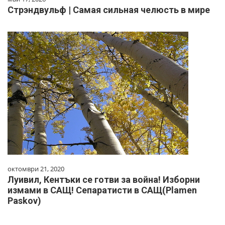
Стрэндвульф | Самая сильная челюсть в мире
октомври 21, 2020
Луивил, Кентъки се готви за война! Изборни
измами в САЩ! Сепаратисти в САЩ(Plamen
Paskov)