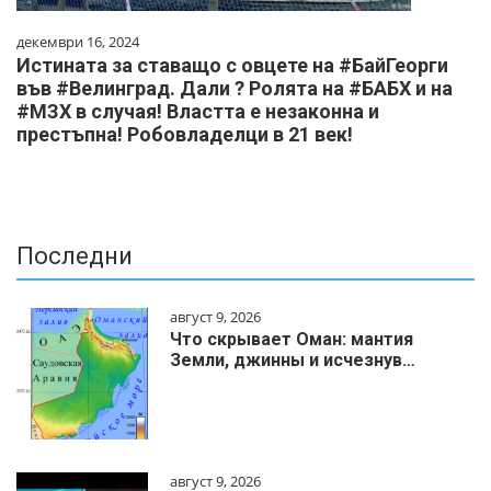
декември 16, 2024
Истината за ставащо с овцете на #БайГеорги
във #Велинград. Дали ? Ролята на #БАБХ и на
#МЗХ в случая! Властта е незаконна и
престъпна! Робовладелци в 21 век!
Последни
август 9, 2026
Что скрывает Оман: мантия
Земли, джинны и исчезнув…
август 9, 2026