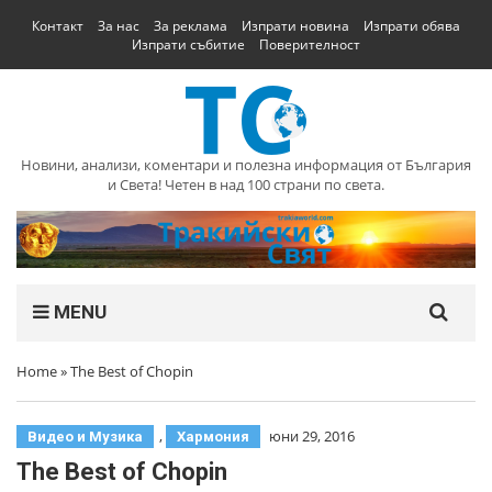
Контакт
За нас
За реклама
Изпрати новина
Изпрати обява
Изпрати събитие
Поверителност
Новини, анализи, коментари и полезна информация от България
и Света! Четен в над 100 страни по света.
MENU
Home
»
The Best of Chopin
,
юни 29, 2016
Видео и Музика
Хармония
The Best of Chopin