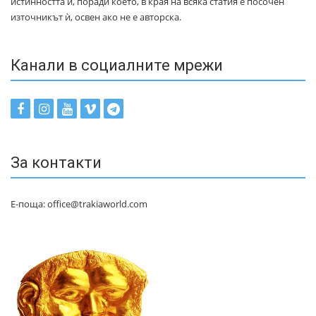
истинността ѝ, поради което, в края на всяка статия е посочен
източникът ѝ, освен ако не е авторска.
Канали в социалните мрежи
За контакти
Е-поща: office@trakiaworld.com