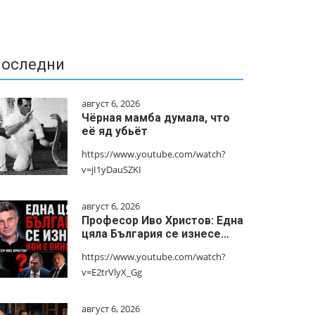
оследни
август 6, 2026
Чёрная мамба думала, что
её яд убьёт
https://www.youtube.com/watch?
v=jI1yDauSZKI
август 6, 2026
Професор Иво Христов: Една
цяла България се изнесе…
https://www.youtube.com/watch?
v=E2trVlyX_Gg
август 6, 2026