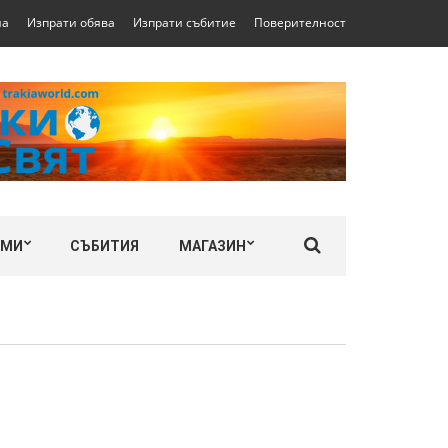
на
Изпрати обява
Изпрати събитие
Поверителност
ЛМИ
СЪБИТИЯ
МАГАЗИН