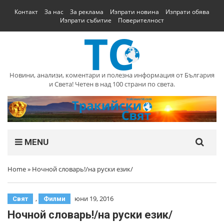
Контакт
За нас
За реклама
Изпрати новина
Изпрати обява
Изпрати събитие
Поверителност
Новини, анализи, коментари и полезна информация от България
и Света! Четен в над 100 страни по света.
MENU
Home
»
Ночной словарь!/на руски език/
,
юни 19, 2016
Свят
Филми
Ночной словарь!/на руски език/