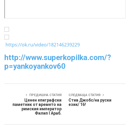
https://ok.ru/video/182146239229
http://www.superkopilka.com/?
p=yankoyankov60
ПРЕДИШНА СТАТИЯ
СЛЕДВАЩА СТАТИЯ
Ценен епиграфски
Стив Джобс/на руски
паметник от времето на
език/ 16!
римския император
Филип I Араб.