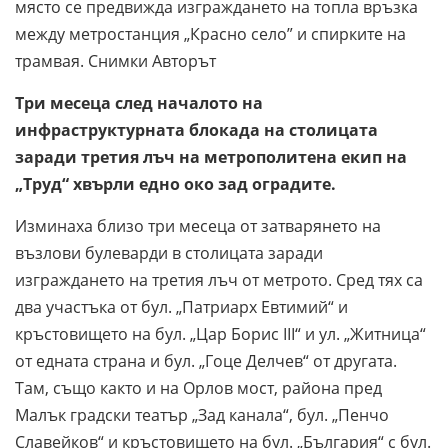
място се предвижда изграждането на топла връзка
между метростанция „Красно село” и спирките на
трамвая. Снимки Авторът
Три месеца след началото на
инфраструктурната блокада на столицата
заради третия лъч на метрополитена екип на
„Труд“ хвърли едно око зад оградите.
Изминаха близо три месеца от затварянето на
възлови булеварди в столицата заради
изграждането на третия лъч от метрото. Сред тях са
два участъка от бул. „Патриарх Евтимий“ и
кръстовището на бул. „Цар Борис III“ и ул. „Житница“
от едната страна и бул. „Гоце Делчев“ от другата.
Там, също както и на Орлов мост, района пред
Малък градски театър „Зад канала“, бул. „Пенчо
Славейков“ и кръстовището на бул. „България“ с бул.