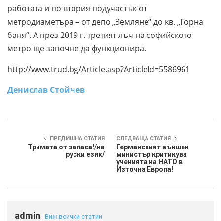
работата и по втория подучастък от
метродиаметъра – от депо „Земляне“ до кв. „Горна
баня“. А през 2019 г. третият лъч на софийското
метро ще започне да функционира.
http://www.trud.bg/Article.asp?ArticleId=5586961
Денислав Стойчев
ПРЕДИШНА СТАТИЯ
СЛЕДВАЩА СТАТИЯ
Тримата от запаса!/на
Германският външен
руски език/
министър критикува
ученията на НАТО в
Източна Европа!
admin
Виж всички статии