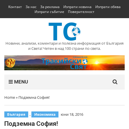
Контакт
За нас
За реклама
Изпрати новина
Изпрати обява
Изпрати събитие
Поверителност
Новини, анализи, коментари и полезна информация от България
и Света! Четен в над 100 страни по света.
MENU
Home
»
Подземна София!
,
юни 18, 2016
България
Икономика
Подземна София!