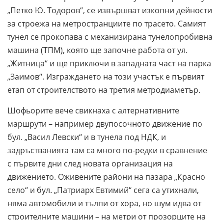
„Петко Ю. Тодоров“, се извършват изкопни дейности
за строежа на метространциите по трасето. Самият
тунел се прокопава с механизирана тунелопробивна
машина (TПM), която ще започне работа от ул.
„Житница“ и ще приключи в западната част на парка
„Заимов“. Изграждането на този участък е първият
етап от строителството на третия метродиаметър.
Шофьорите вече свикнаха с алтернативните
маршрути – например двупосочното движение по
бул. „Васил Левски“ и в тунела под НДК, и
задръстванията там са много по-редки в сравнение
с първите дни след новата организация на
движението. Оживените райони на пазара „Красно
село“ и бул. „Патриарх Евтимий“ сега са утихнали,
няма автомобили и тълпи от хора, но шум идва от
строителните машини – на метри от прозорците на