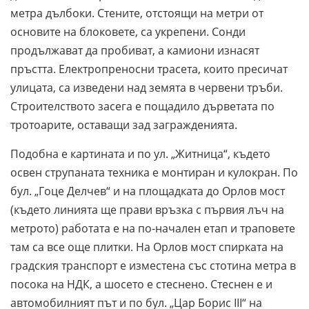
метра дълбоки. Стените, отстоящи на метри от
основите на блоковете, са укрепени. Сонди
продължават да пробиват, а камиони изнасят
пръстта. Електропреносни трасета, които пресичат
улицата, са изведени над земята в червени тръби.
Строителството засега е пощадило дърветата по
тротоарите, оставащи зад загражденията.
Подобна е картината и по ул. „Житница“, където
освен струпаната техника е монтиран и кулокран. По
бул. „Гоце Делчев“ и на площадката до Орлов мост
(където линията ще прави връзка с първия лъч на
метрото) работата е на по-начален етап и траповете
там са все още плитки. На Орлов мост спирката на
градския транспорт е изместена със стотина метра в
посока на НДК, а шосето е стеснено. Стеснен е и
автомобилният път и по бул. „Цар Борис III“ на