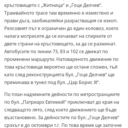
кръстовището с „Житница“ и „Гоце Делчев“.
Трамвайното трасе там временно е изместено и
прави дъга, заобикаляйки разрастващия се изкоп.
Релсовият път е ограничен до един коловоз, което
налага мотрисите да се изчакват на спирките от
двете страни на кръстовището, за да се разминат.
Автобусите по линии 73, 83 и 102 се движат по
променени маршрути. Натовареното движение по
това кръстовище вероятно ще остане спомен, тъй
като след реконструкцията бул. „Гоце Делчев“ ще
преминава в тунел под бул. „Цар Борис III“.
По план надземните дейности по метространциите
по бул. „Патриарх Евтимий“ приключват до края на
следващото лято, след което движението ще бъде
възстановено. За дейностите по бул. „Гоце Делчев“
срокът е до октомври т.г. По това време ще започне