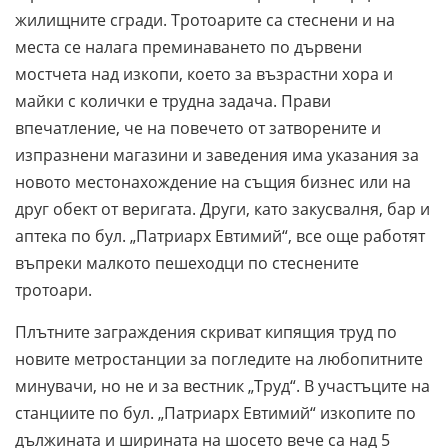
жилищните сгради. Тротоарите са стеснени и на
места се налага преминаването по дървени
мостчета над изкопи, което за възрастни хора и
майки с колички е трудна задача. Прави
впечатление, че на повечето от затворените и
изпразнени магазини и заведения има указания за
новото местонахождение на същия бизнес или на
друг обект от веригата. Други, като закусвалня, бар и
аптека по бул. „Патриарх Евтимий“, все още работят
въпреки малкото пешеходци по стеснените
тротоари.
Плътните заграждения скриват кипящия труд по
новите метростанции за погледите на любопитните
минувачи, но не и за вестник „Труд“. В участъците на
станциите по бул. „Патриарх Евтимий“ изкопите по
дължината и ширината на шосето вече са над 5