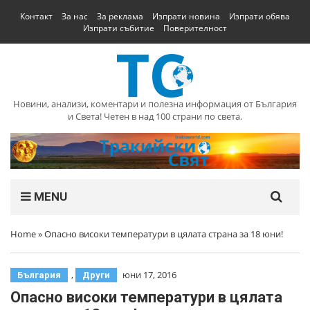
Контакт
За нас
За реклама
Изпрати новина
Изпрати обява
Изпрати събитие
Поверителност
Новини, анализи, коментари и полезна информация от България
и Света! Четен в над 100 страни по света.
MENU
Home
»
Опасно високи температури в цялата страна за 18 юни!
,
юни 17, 2016
България
Други
Опасно високи температури в цялата