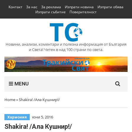
Контакт
За нас
За реклама
Изпрати новина
Изпрати обява
Изпрати събитие
Поверителност
Новини, анализи, коментари и полезна информация от България
и Света! Четен в над 100 страни по света.
MENU
Home
»
Shakira! /Ала Кушнир!/
юни 5, 2016
Хармония
Shakira! /Ала Кушнир!/