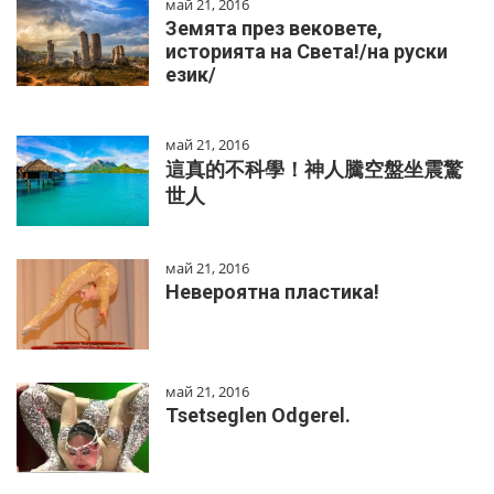
май 21, 2016
Земята през вековете,
историята на Света!/на руски
език/
май 21, 2016
這真的不科學！神人騰空盤坐震驚
世人
май 21, 2016
Невероятна пластика!
май 21, 2016
Tsetseglen Odgerel.