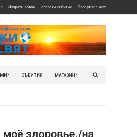
на
Изпрати обява
Изпрати събитие
Поверителност
ЛМИ
СЪБИТИЯ
МАГАЗИН
т моё здоровье./на