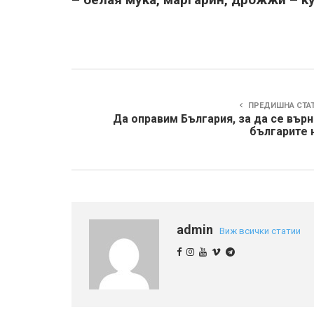
Тракийск
ПРЕДИШНА СТА
Да оправим България, за да се вър
българите 
admin
Виж всички статии