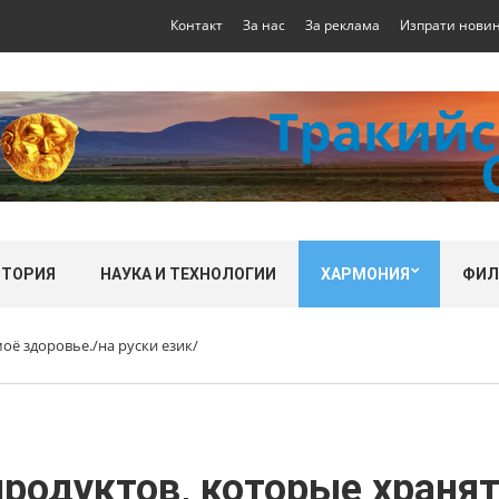
Контакт
За нас
За реклама
Изпрати нови
СТОРИЯ
НАУКА И ТЕХНОЛОГИИ
ХАРМОНИЯ
ФИ
моё здоровье./на руски език/
продуктов, которые храня