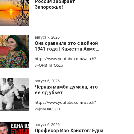
Россия забирает
Запорожье!
август 7, 2026
Она сравнила это с войной
1941 года | Кажетта Ахме…
https://www.youtube.com/watch?
v=QH3_hIrO5zo
август 6, 2026
Чёрная мамба думала, что
её яд убьёт
https://www.youtube.com/watch?
v=jI1yDauSZKI
август 6, 2026
Професор Иво Христов: Една