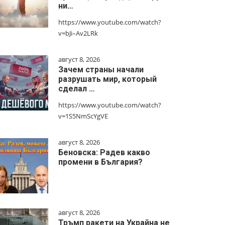
ни…
https://www.youtube.com/watch?
v=bJi–Av2LRk
август 8, 2026
Зачем страны начали
разрушать мир, который
сделал …
https://www.youtube.com/watch?
v=1S5NmScYgVE
август 8, 2026
Беновска: Радев какво
промени в България?
август 8, 2026
Тръмп ракети на Украйна не