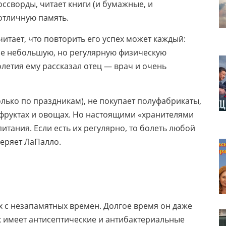
ссворды, читает книги (и бумажные, и
 отличную память.
читает, что повторить его успех может каждый:
ебе небольшую, но регулярную физическую
голетия ему рассказал отец — врач и очень
только по праздникам), не покупает полуфабрикаты,
 фруктах и овощах. Но настоящими «хранителями
итания. Если есть их регулярно, то болеть любой
веряет ЛаПалло.
х с незапамятных времен. Долгое время он даже
к имеет антисептические и антибактериальные