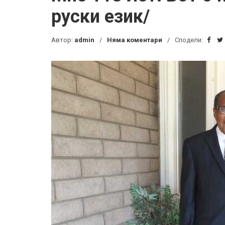
руски език/
Автор:
admin
Няма коментари
Сподели: