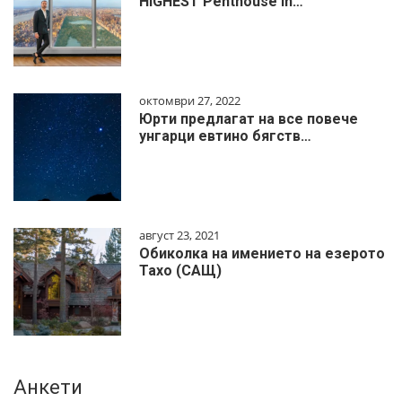
HIGHEST Penthouse In…
октомври 27, 2022
Юрти предлагат на все повече
унгарци евтино бягств…
август 23, 2021
Обиколка на имението на езерото
Тахо (САЩ)
Анкети