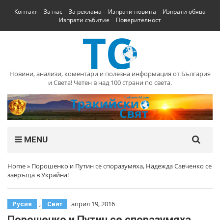
Контакт
За нас
За реклама
Изпрати новина
Изпрати обява
Изпрати събитие
Поверителност
Новини, анализи, коментари и полезна информация от България
и Света! Четен в над 100 страни по света.
MENU
Home
»
Порошенко и Путин се споразумяха, Надежда Савченко се
завръща в Украйна!
,
април 19, 2016
Русия
Свят
Порошенко и Путин се споразумяха,