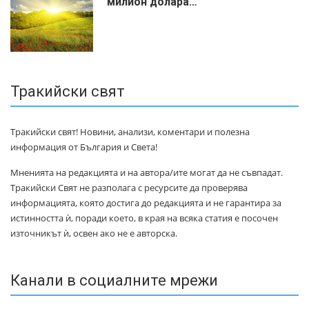
милиoн дoлapa…
Тракийски свят
Тракийски свят! Новини, анализи, коментари и полезна
информация от България и Света!
Мненията на редакцията и на автора/ите могат да не съвпадат.
Тракийски Свят не разполага с ресурсите да проверява
информацията, която достига до редакцията и не гарантира за
истинността ѝ, поради което, в края на всяка статия е посочен
източникът ѝ, освен ако не е авторска.
Канали в социалните мрежи