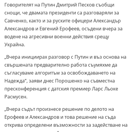
Говорителят на Путин Дмитрий Песков съобщи
снощи, че двамата президенти са разговаряли за
Савченко, както и за руските офицери Александър
Александров и Евгений Ерофеев, осъдени вчера за
водене на агресивни военни действия срещу
Украйна.
„Вчера инициирах разговор с Путин и въз основа на
свършената предварително работа съумяхме да
съгласуваме алгоритъм за освобождаването на
Надежда“, заяви днес Порошенко на съвместна
пресконференция с датския премиер Ларс Льоке
Расмусен.
„Вчера съдът произнесе решение по делото на
Ерофеев и Александров и това решение на съда
открива определени възможности за задействане на