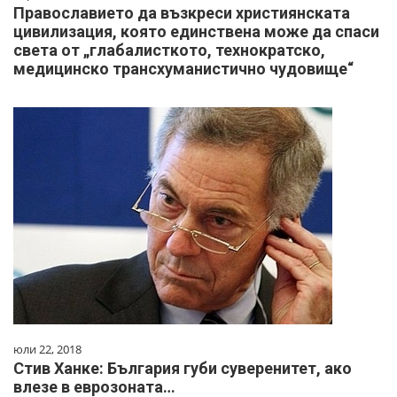
Православието да възкреси християнската
цивилизация, която единствена може да спаси
света от „глабалисткото, технократско,
медицинско трансхуманистично чудовище“
юли 22, 2018
Стив Ханке: България губи суверенитет, ако
влезе в еврозоната…