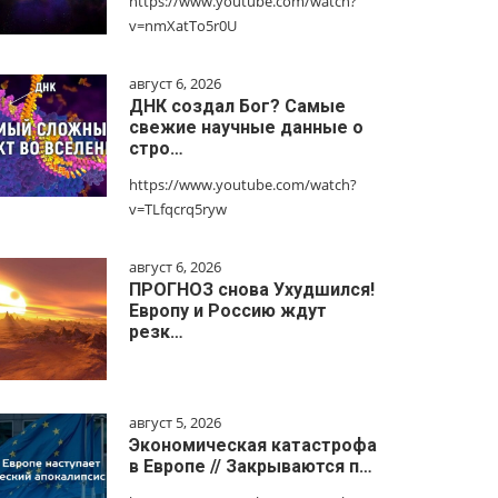
https://www.youtube.com/watch?
v=nmXatTo5r0U
август 6, 2026
ДНК создал Бог? Самые
свежие научные данные о
стро…
https://www.youtube.com/watch?
v=TLfqcrq5ryw
август 6, 2026
ПРОГНОЗ снова Ухудшился!
Европу и Россию ждут
резк…
август 5, 2026
Экономическая катастрофа
в Европе // Закрываются п…