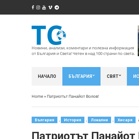
Новини, анализи, коментари и полезна информация
от България и Света! Четен в над 100 страни по света.
НАЧАЛО
БЪЛГАРИЯ
СВЯТ
И
Home
»
Патриотът Панайот Волов!
,
,
,
България
История
Локални
Хисаря
Патриотът Панайот 