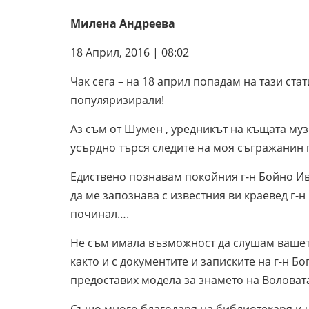
Милена Андреева
18 Април, 2016 | 08:02
Чак сега – на 18 април попадам на тази стат
популяризирали!
Аз съм от Шумен , уредникът на къщата музе
усърдно търся следите на моя съгражанин 
Едиствено познавам покойния г-н Бойно Ив
да ме запознава с известния ви краевед г-
починал….
Не съм имала възможност да слушам вашето
както и с документите и записките на г-н Б
предоставих модела за знамето на Воловата 