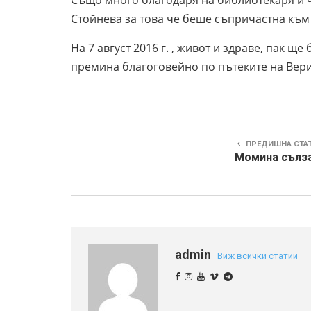
Също много благодаря на библиотекаря и ч
Стойнева за това че беше съпричастна към
На 7 август 2016 г. , живот и здраве, пак щ
премина благоговейно по пътеките на Вери
ПРЕДИШНА СТА
Момина сълза
admin
Виж всички статии