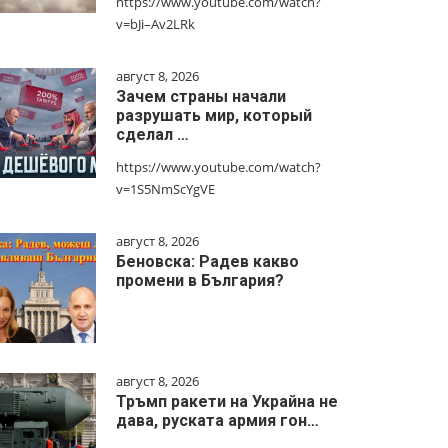
https://www.youtube.com/watch?
v=bJi–Av2LRk
август 8, 2026
Зачем страны начали
разрушать мир, который
сделал …
https://www.youtube.com/watch?
v=1S5NmScYgVE
август 8, 2026
Беновска: Радев какво
промени в България?
август 8, 2026
Тръмп ракети на Украйна не
дава, руската армия гон…