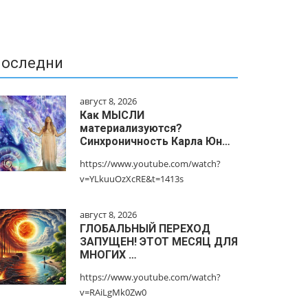
оследни
август 8, 2026
Как МЫСЛИ
материализуются?
Синхроничность Карла Юн…
https://www.youtube.com/watch?
v=YLkuuOzXcRE&t=1413s
август 8, 2026
ГЛОБАЛЬНЫЙ ПЕРЕХОД
ЗАПУЩЕН! ЭТОТ МЕСЯЦ ДЛЯ
МНОГИХ …
https://www.youtube.com/watch?
v=RAiLgMk0Zw0