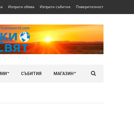
на
Изпрати обява
Изпрати събитие
Поверителност
ЛМИ
СЪБИТИЯ
МАГАЗИН