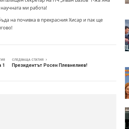
италищен секретар на НЧ „Иван Вазов“ г-жа Яна
 научната ми работа!
е бъда на почивка в прекрасния Хисар и пак ще
гово!
ТИЯ
СЛЕДВАЩА СТАТИЯ
 1
Президентът Росен Плевнелиев!