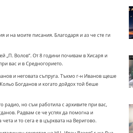
ия и на моите писания. Благодаря и аз че сте ги
й „П. Волов“. От 8 години почивам в Хисаря и
при вас и в Средногорието.
анов и неговата съпруга. Тъкмо г-н Иванов щеше
н Кольо Богданов и когато дойдох той беше
 радио, но съм работила с архивите при вас,
огданов. Радвам се че успях да помогна и
чета и то сега е в църквата на Веригово.