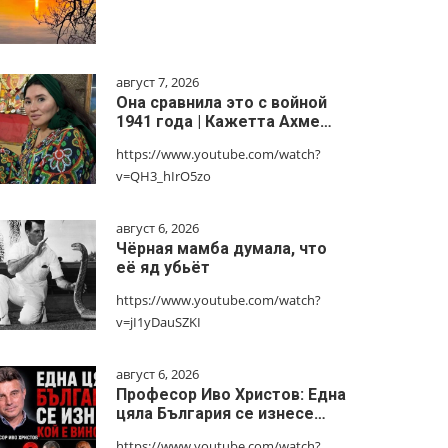
август 7, 2026
Она сравнила это с войной
1941 года | Кажетта Ахме…
https://www.youtube.com/watch?
v=QH3_hIrO5zo
август 6, 2026
Чёрная мамба думала, что
её яд убьёт
https://www.youtube.com/watch?
v=jI1yDauSZKI
август 6, 2026
Професор Иво Христов: Една
цяла България се изнесе…
https://www.youtube.com/watch?