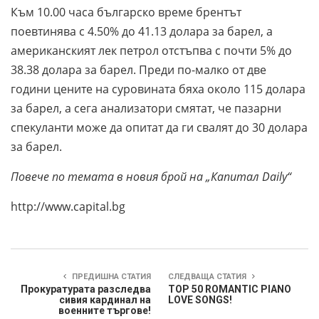
Към 10.00 часа българско време брентът
поевтинява с 4.50% до 41.13 долара за барел, а
американският лек петрол отстъпва с почти 5% до
38.38 долара за барел. Преди по-малко от две
години цените на суровината бяха около 115 долара
за барел, а сега анализатори смятат, че пазарни
спекуланти може да опитат да ги свалят до 30 долара
за барел.
Повече по темата в новия брой на „Капитал Daily“
http://www.capital.bg
ПРЕДИШНА СТАТИЯ
СЛЕДВАЩА СТАТИЯ
Прокуратурата разследва
TOP 50 ROMANTIC PIANO
сивия кардинал на
LOVE SONGS!
военните търгове!