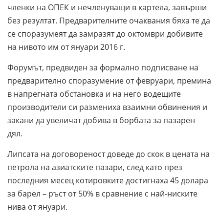
членки на ОПЕК и нечленуващи в картела, завърши
без резултат. Предварителните очаквания бяха те да
се споразумеят да замразят до октомври добивите
на нивото им от януари 2016 г.
Форумът, предвиден за формално подписване на
предварително споразумение от февруари, премина
в напрегната обстановка и на него водещите
производители си размениха взаимни обвинения и
закани да увеличат добива в борбата за пазарен
дял.
Липсата на договореност доведе до скок в цената на
петрола на азиатските пазари, след като през
последния месец котировките достигнаха 45 долара
за барел – ръст от 50% в сравнение с най-ниските
нива от януари.