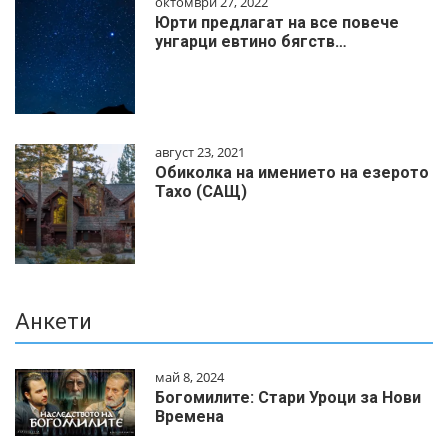
октомври 27, 2022
Юрти предлагат на все повече
унгарци евтино бягств…
август 23, 2021
Обиколка на имението на езерото
Тахо (САЩ)
Анкети
май 8, 2024
Богомилите: Стари Уроци за Нови
Времена