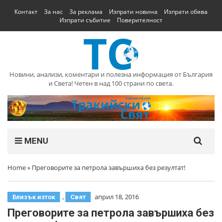
Контакт
За нас
За реклама
Изпрати новина
Изпрати обява
Изпрати събитие
Поверителност
Новини, анализи, коментари и полезна информация от България
и Света! Четен в над 100 страни по света.
MENU
Home
»
Преговорите за петрола завършиха без резултат!
,
април 18, 2016
Близък изток
Свят
Преговорите за петрола завършиха без