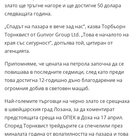
злато ще тръгне нагоре и ще достигне 50 долара
следващата година.
„Спадът на пазара е вече зад нас”, казва Торбьорн
Торнквист от Gunvor Group Ltd. „Това е началото на
края със сигурност”, допълва той, цитиран от
агенцията.
Припомняме, че цената на петрола започна да се
повишава в последните седмици, след като преди
това достигна 12-годишно дъно благодарение на
огромния добив в световен мащаб.
Най-големите търговци на черно злато се срещнаха
в швейцарския град Лозана, за да коментират
предстоящата среща на ОПЕК в Доха на 17 април.
Според Торнквист трейдърите са спечелили през
миналата година от волатилността на пазара и това