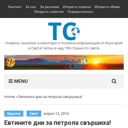
Контакт
За нас
За реклама
Изпрати новина
Изпрати обява
Изпрати събитие
Поверителност
Новини, анализи, коментари и полезна информация от България
и Света! Четен в над 100 страни по света.
MENU
Home
»
Евтините дни за петрола свършиха!
,
април 13, 2016
Европа
Свят
Евтините дни за петрола свършиха!