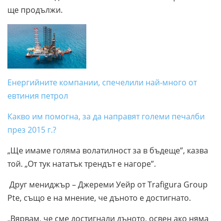
ще продължи.
Енергийните компании, спечелили най-много от
евтиния петрол
Какво им помогна, за да направят големи печалби
през 2015 г.?
„Ще имаме голяма волатилност за в бъдеще”, казва
той. „От тук нататък трендът е нагоре”.
Друг мениджър – Джереми Уейр от Trafigura Group
Pte, също е на мнение, че дъното е достигнато.
„Вярвам, че сме достигнали дъното, освен ако няма