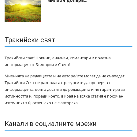
милиoн дoлapa…
Тракийски свят
Тракийски свят! Новини, анализи, коментари и полезна
информация от България и Света!
Мненията на редакцията и на автора/ите могат да не съвпадат.
Тракийски Свят не разполага с ресурсите да проверява
информацията, която достига до редакцията и не гарантира за
истинността ѝ, поради което, в края на всяка статия е посочен
източникът ѝ, освен ако не е авторска.
Канали в социалните мрежи