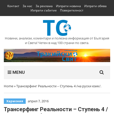
Контакт
За нас
За реклама
Изпрати новина
Изпрати обява
Изпрати събитие
Поверителност
Новини, анализи, коментари и полезна информация от България
и Света! Четен в над 100 страни по света.
MENU
Home
»
Трансерфинг Реальности – Ступень 4 /на руски език/.
април 7, 2016
Хармония
Трансерфинг Реальности – Ступень 4 /