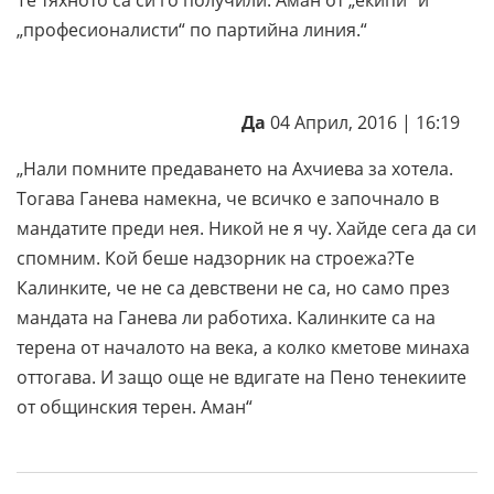
Те тяхното са си го получили. Аман от „екипи“ и
„професионалисти“ по партийна линия.“
Да
04 Април, 2016 | 16:19
„
Нали помните предаването на Ахчиева за хотела.
Тогава Ганева намекна, че всичко е започнало в
мандатите преди нея. Никой не я чу. Хайде сега да си
спомним. Кой беше надзорник на строежа?Те
Калинките, че не са девствени не са, но само през
мандата на Ганева ли работиха. Калинките са на
терена от началото на века, а колко кметове минаха
оттогава. И защо още не вдигате на Пено тенекиите
от общинския терен
.
Аман“