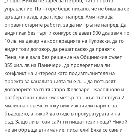
„Лошо. Никой не харесва Петров, нито новото
управление. По – горе беше писано, че не бива да се
връщат назад, а да гледат напред. Ами нека да
оправят старите работи, за да им тръгне напред. Да
видят как без търг и конкурс се дават 900 дка земя по
10 лв. на декар на кооперацията на Куковски, да го
видят този договор, да решат какво да правят с
Пена, че е дала без решение на Общинския съвет
355 хил. лв на Паничери, да проверят има ли
конфликт на интереси като подизпълнителя на
проекта за канализацията ти е л….. да потърсят
договорите за пътя Старо Железаре – Калояново и
разберат как един километър по – къс път струва 2
милиона повече и току виж изкочили парите за
бъдещето, а някой да отиде в прокуратурата и на
съд. Защо ли в този сайт ги пишат тези неща? Никой
не ви обръща втнимание, писатели! Бяха се свили