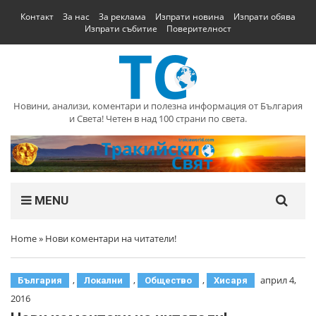
Контакт
За нас
За реклама
Изпрати новина
Изпрати обява
Изпрати събитие
Поверителност
Новини, анализи, коментари и полезна информация от България
и Света! Четен в над 100 страни по света.
MENU
Home
»
Нови коментари на читатели!
,
,
,
април 4,
България
Локални
Общество
Хисаря
2016