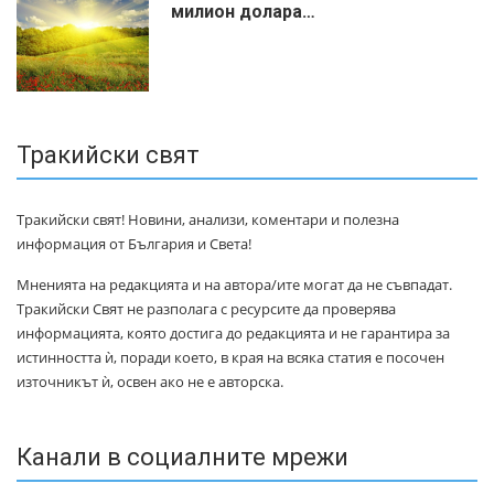
милиoн дoлapa…
Тракийски свят
Тракийски свят! Новини, анализи, коментари и полезна
информация от България и Света!
Мненията на редакцията и на автора/ите могат да не съвпадат.
Тракийски Свят не разполага с ресурсите да проверява
информацията, която достига до редакцията и не гарантира за
истинността ѝ, поради което, в края на всяка статия е посочен
източникът ѝ, освен ако не е авторска.
Канали в социалните мрежи