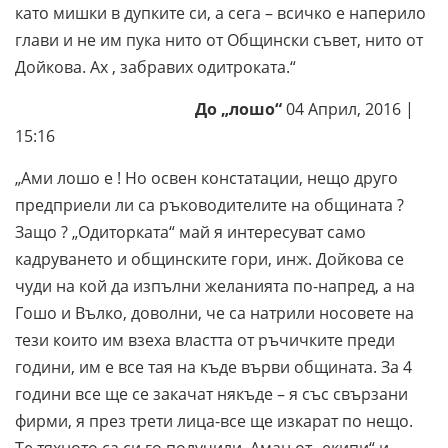
като мишки в дупките си, а сега – всичко е наперило
глави и не им пука нито от Общински съвет, нито от
Дойкова. Ах , забравих одитроката.“
До „лошо“
04 Април, 2016 |
15:16
„Ами лошо е ! Но освен констатации, нещо друго
предприели ли са ръководителите на общината ?
Защо ? „Одиторката“ май я интересуват само
кадруването и общинските гори, инж. Дойкова се
чуди на кой да изпълни желанията по-напред, а на
Гошо и Вълко, доволни, че са натрили носовете на
тези които им взеха властта от ръчичките преди
години, им е все тая на къде върви общината. За 4
години все ще се закачат някъде – я със свързани
фирми, я през трети лица-все ще изкарат по нещо.