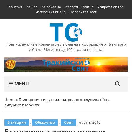
Контакт
За нас
За реклама
Изпрати новина
Изпрати обява
Изпрати събитие
Поверителност
Новини, анализи, коментари и полезна информация от България
и Света! Четен в над 100 страни по света.
MENU
Home
»
Българският и руският патриарх отслужиха обща
литургия в Москва!
,
,
март 8, 2016
България
Общество
Свят
Българският и руският патриарх