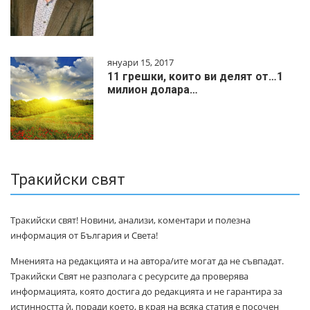
януари 15, 2017
11 грешки, които ви делят от…1
милиoн дoлapa…
Тракийски свят
Тракийски свят! Новини, анализи, коментари и полезна
информация от България и Света!
Мненията на редакцията и на автора/ите могат да не съвпадат.
Тракийски Свят не разполага с ресурсите да проверява
информацията, която достига до редакцията и не гарантира за
истинността ѝ, поради което, в края на всяка статия е посочен