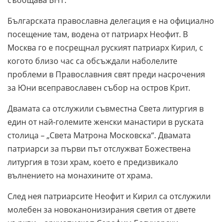
съобщава БНТ.
Българската православна делегация е на официално
посещение там, водена от патриарх Неофит. В
Москва го е посрещнал руският патриарх Кирил, с
когото близо час са обсъждали наболелите
проблеми в Православния свят преди насрочения
за Юни всеправославен събор на остров Крит.
Двамата са отслужили съвместна Света литургия в
един от най-големите женски манастири в руската
столица – „Света Матрона Московска“. Двамата
патриарси за първи път отслужват Божествена
литургия в този храм, което е предизвикало
вълнението на монахините от храма.
След нея патриарсите Неофит и Кирил са отслужили
молебен за новоканонизирания светия от двете