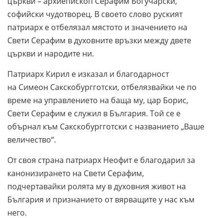
църкви – архиепископ Серафим Богучарски,
софийски чудотворец. В своето слово руският
патриарх е отбелязал мястото и значението на
Свети Серафим в духовните връзки между двете
църкви и народите ни.
Патриарх Кирил е изказал и благодарност
на Симеон Сакскобургготски, отбелязвайки че по
време на управлението на баща му, цар Борис,
Свети Серафим е служил в България. Той се е
обърнал към Сакскобургготски с названието „Ваше
величество“.
От своя страна патриарх Неофит е благодарил за
канонизирането на Свети Серафим,
подчертавайки ролята му в духовния живот на
България и признанието от вярващите у нас към
него.