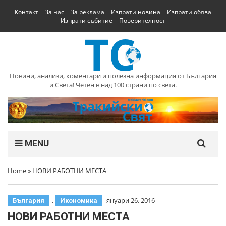
Контакт
За нас
За реклама
Изпрати новина
Изпрати обява
Изпрати събитие
Поверителност
Новини, анализи, коментари и полезна информация от България
и Света! Четен в над 100 страни по света.
MENU
Home
»
НОВИ РАБОТНИ МЕСТА
,
януари 26, 2016
България
Икономика
НОВИ РАБОТНИ МЕСТА