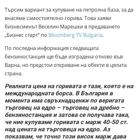
Търсим вариант за купуване на петролна база, за да
внасяме самостоятелно горива. Това заяви
бизнесменът Веселин Марешки в предаването
„Бизнес старт“ по
Bloomberg TV Bulgaria
.
По последна информация следващата
бензиностанция ще бъде изградена отново във
Варна, но предстои откриване на обекти в цялата
страна.
Реалната цена на горивата е тази, която е на
международната борса. В България в
момента има свръхнадценки по веригата
търговец на едро – търговец на дребно –
бензиностанция и затова се получава така,
че ние купуваме горивата с марж 40-50 ст.
над цената на търговеца на едро. Аз
показвам, че точно този висок марж дава