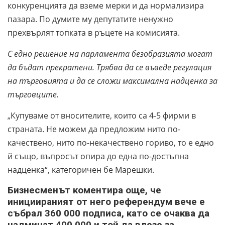
конкуренцията да вземе мерки и да нормализира
пазара. По думите му депутатите ненужно
прехвърлят топката в ръцете на комисията.
С едно решение на парламента безобразията могат
да бъдат прекратени. Трябва да се въведе регулация
на търговията и да се сложи максимална надценка за
търговците.
„Купуваме от вносителите, които са 4-5 фирми в
страната. Не можем да предложим нито по-
качествено, нито по-некачествено гориво, то е едно
й също, въпросът опира до една по-достъпна
надценка“, категоричен бе Марешки.
Бизнесменът коментира още, че
инициираният от него референдум вече е
събрал 360 000 подписа, като се очаква да
надминат 400 000 и той да влезе за