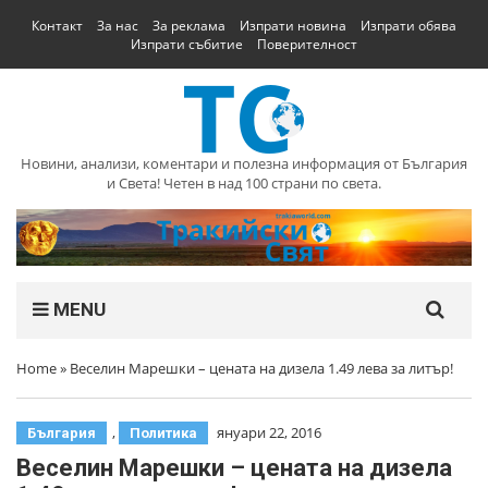
Контакт
За нас
За реклама
Изпрати новина
Изпрати обява
Изпрати събитие
Поверителност
Новини, анализи, коментари и полезна информация от България
и Света! Четен в над 100 страни по света.
MENU
Home
»
Веселин Марешки – цената на дизела 1.49 лева за литър!
,
януари 22, 2016
България
Политика
Веселин Марешки – цената на дизела