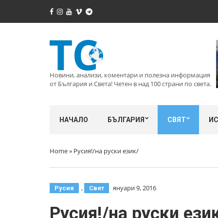
Новини, анализи, коментари и полезна информация
от България и Света! Четен в над 100 страни по света.
НАЧАЛО
БЪЛГАРИЯ
СВЯТ
И
Home
»
Русия!/на руски език/
,
януари 9, 2016
Русия
Свят
Русия!/на руски ези