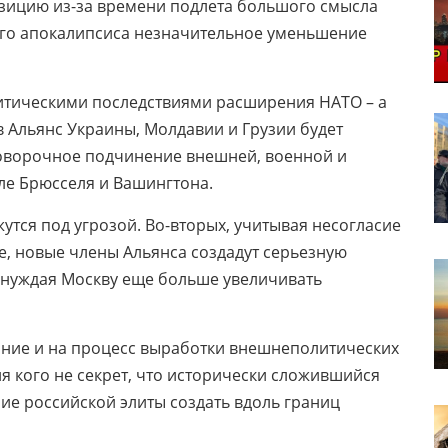
зицию из-за времени подлета большого смысла
ного апокалипсиса незначительное уменьшение
тическими последствиями расширения НАТО – а
в Альянс Украины, Молдавии и Грузии будет
говорочное подчинение внешней, военной и
оле Брюсселя и Вашингтона.
утся под угрозой. Во-вторых, учитывая несогласие
е, новые члены Альянса создадут серьезную
ынуждая Москву еще больше увеличивать
яние и на процесс выработки внешнеполитических
ля кого не секрет, что исторически сложившийся
ие российской элиты создать вдоль границ