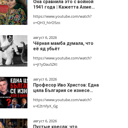
Она сравнила это с войной
1941 года | Кажетта Ахме…
https://www.youtube.com/watch?
v=QH3_hIrO5zo
август 6, 2026
Чёрная мамба думала, что
её яд убьёт
https://www.youtube.com/watch?
v=jI1yDauSZKI
август 6, 2026
Професор Иво Христов: Една
цяла България се изнесе…
https://www.youtube.com/watch?
v=E2trVlyX_Gg
август 6, 2026
Пустые кресла: что