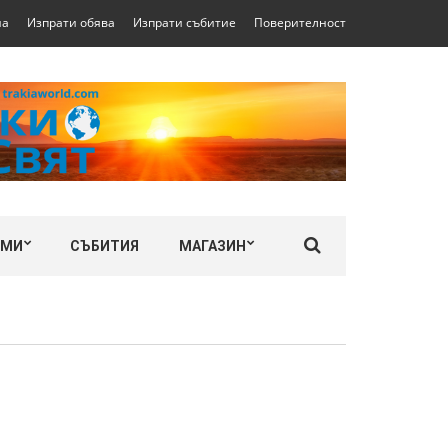
на
Изпрати обява
Изпрати събитие
Поверителност
ЛМИ
СЪБИТИЯ
МАГАЗИН