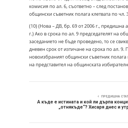
комисия по ал. 6, съответно – след постан
общински съветник полага клетвата по чл. 32
(10) (Нова – ДВ, бр. 69 от 2006 г., предишна ал
г.) Ако в срока по ал. 9 председателят на о
заседанието не бъде проведено, то се свикв
дневен срок от изтичане на срока по ал. 9
новоизбраният общински съветник полага к
на представител на общинската избирател
ПРЕДИШНА СТА
А къде е истината и кой ли дърпа конц
„отнякъде“? Хисаря днес и ут