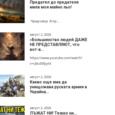
Предател до предателя
мила моя майно льо!
Предговор В пр…
август 2, 2026
«Большинство людей ДАЖЕ
НЕ ПРЕДСТАВЛЯЮТ, что
вот-в…
https://www.youtube.com/watch?
v=cj9u5Efpyt4
август 2, 2026
Какво още има да
унищожава руската армия в
Украйна…
август 2, 2026
ЛЪЖАТ НИ! Тежко ни…