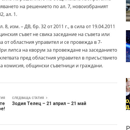
овяването на решението по ал. 7, новоизбраният
, ал. 1.
. 8, изм. – ДВ, бр. 32 от 2011 г., в сила от 19.04.2011
бщинския съвет не свика заседание на съвета или
а от областния управител и се провежда в 7-
. При липса на кворум за провеждане на заседанието
летвата пред областния управител в присъствието
на комисия, общински съветници и граждани.
ТИЯ
СЛЕДВАЩА СТАТИЯ
ите
Зодия Телец – 21 април – 21 май
ре!
Р