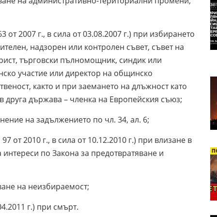
ършване на административно-териториални промени,
. 63 от 2007 г., в сила от 03.08.2007 г.) при избирането
ителен, надзорен или контролен съвет, съвет на
урист, търговски пълномощник, синдик или
нско участие или директор на общинско
веност, както и при заемането на длъжност като
 друга държава – членка на Европейския съюз;
ълнение на задължението по чл. 34, ал. 6;
. 97 от 2010 г., в сила от 10.12.2010 г.) при влизане в
на интереси по Закона за предотвратяване и
вяване на неизбираемост;
.04.2011 г.) при смърт.