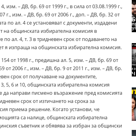
4, изм. – ДВ, бр. 69 от 1999 г., в сила от 03.08.1999 г.,
7 г., изм. – ДВ, бр. 69 от 2006 г., доп. – ДВ, бр. 32 от
твата по ал. 4 се установяват с документи, издадени
ат на общинската избирателна комисия в
 по ал. 4, т. 3 в тридневен срок от подаването на
ет я изпраща на общинската избирателна комисия.
. 154 от 1998 г., предишна ал. 5, изм. – ДВ, бр. 69 от
69 от 2006 г., изм. – ДВ, бр. 9 от 2011 г., изм. – ДВ, бр.
идневен срок от получаване на документите,
 3, 5, 6 и 10, общинската избирателна комисия
е да направи писмено възражение пред комисията
идневен срок от изтичането на срока за
ия приема решение. Когато установи, че
мощията са налице, общинската избирателна
нския съветник и обявява за избран за общински