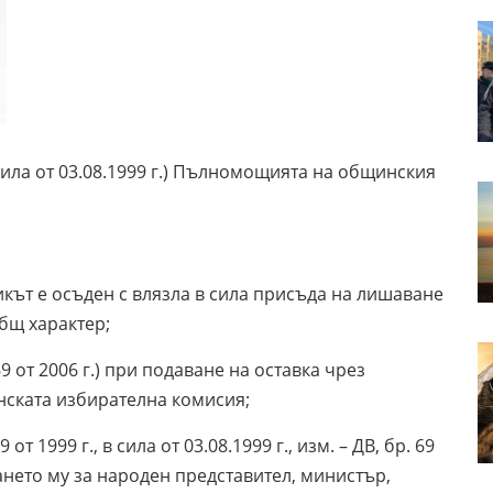
 в сила от 03.08.1999 г.) Пълномощията на общинския
етникът е осъден с влязла в сила присъда на лишаване
бщ характер;
р. 69 от 2006 г.) при подаване на оставка чрез
нската избирателна комисия;
69 от 1999 г., в сила от 03.08.1999 г., изм. – ДВ, бр. 69
бирането му за народен представител, министър,