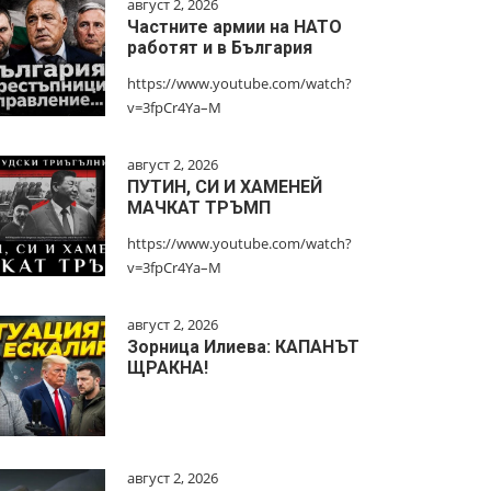
август 2, 2026
Частните армии на НАТО
работят и в България
https://www.youtube.com/watch?
v=3fpCr4Ya–M
август 2, 2026
ПУТИН, СИ И ХАМЕНЕЙ
МАЧКАТ ТРЪМП
https://www.youtube.com/watch?
v=3fpCr4Ya–M
август 2, 2026
Зорница Илиева: КАПАНЪТ
ЩРАКНА!
август 2, 2026