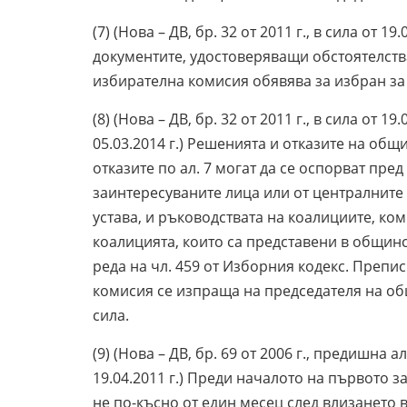
(7) (Нова – ДВ, бр. 32 от 2011 г., в сила от 1
документите, удостоверяващи обстоятелствата п
избирателна комисия обявява за избран за
(8) (Нова – ДВ, бр. 32 от 2011 г., в сила от 19.0
05.03.2014 г.) Решенията и отказите на общ
отказите по ал. 7 могат да се оспорват пре
заинтересуваните лица или от централните
устава, и ръководствата на коалициите, ко
коалицията, които са представени в общинс
реда на чл. 459 от Изборния кодекс. Преп
комисия се изпраща на председателя на об
сила.
(9) (Нова – ДВ, бр. 69 от 2006 г., предишна ал.
19.04.2011 г.) Преди началото на първото 
не по-късно от един месец след влизането