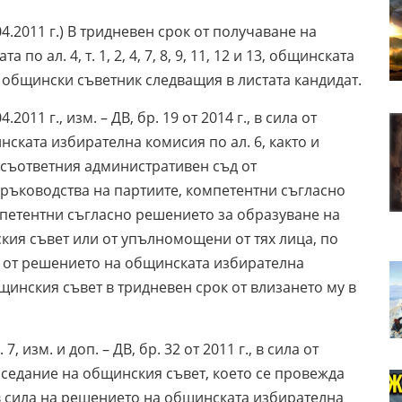
9.04.2011 г.) В тридневен срок от получаване на
о ал. 4, т. 1, 2, 4, 7, 8, 9, 11, 12 и 13, общинската
 общински съветник следващия в листата кандидат.
4.2011 г., изм. – ДВ, бр. 19 от 2014 г., в сила от
инската избирателна комисия по ал. 6, както и
д съответния административен съд от
 ръководства на партиите, компетентни съгласно
мпетентни съгласно решението за образуване на
кия съвет или от упълномощени от тях лица, по
ис от решението на общинската избирателна
щинския съвет в тридневен срок от влизането му в
 7, изм. и доп. – ДВ, бр. 32 от 2011 г., в сила от
заседание на общинския съвет, което се провежда
 в сила на решението на общинската избирателна