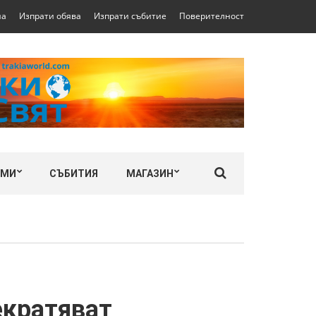
на
Изпрати обява
Изпрати събитие
Поверителност
ЛМИ
СЪБИТИЯ
МАГАЗИН
екратяват