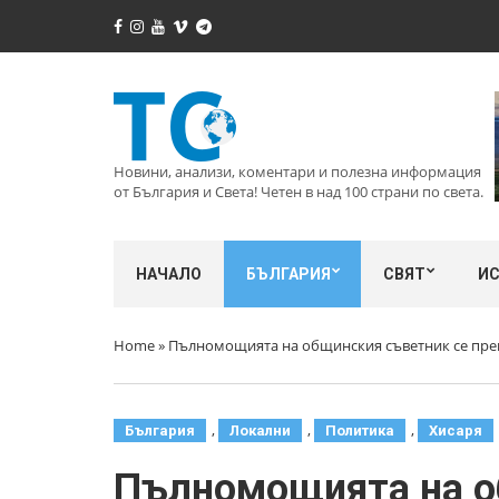
Новини, анализи, коментари и полезна информация
от България и Света! Четен в над 100 страни по света.
НАЧАЛО
БЪЛГАРИЯ
СВЯТ
И
Home
»
Пълномощията на общинския съветник се пре
,
,
,
България
Локални
Политика
Хисаря
Пълномощията на о