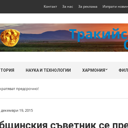
Контакт
За нас
За реклама
Изпрати нови
СТОРИЯ
НАУКА И ТЕХНОЛОГИИ
ХАРМОНИЯ
ФИ
кратяват предсрочно!
декември 19, 2015
бщинския съветник се пр