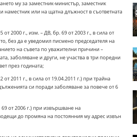
ването му за заместник-министър, заместник
ки наместник или на щатна длъжност в съответната
85 от 2000 г., изм. – ДВ, бр. 69 от 2003 г., в сила от
когато, без да е уведомил писмено председателя на
анието на съвета по уважителни причини –
та, заболяване и други, не участва в три поредни
ет през годината;
 32 от 2011 г., в сила от 19.04.2011 г.) при трайна
ълженията си поради заболяване за повече от 6
бр. 69 от 2006 г.) при извършване на
одещи до промяна на постоянния му адрес извън