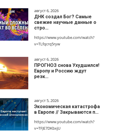
август 6, 2026
ДНК создал Бог? Самые
свежие научные данные о
стро…
https://www.youtube.com/watch?
v=TLfqcrq5ryw
август 6, 2026
ПРОГНОЗ снова Ухудшился!
Европу и Россию ждут
резк…
август 5, 2026
Экономическая катастрофа
в Европе // Закрываются п…
https://www.youtube.com/watch?
v=TFJE7DKbxjU