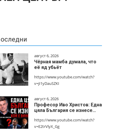
оследни
август 6, 2026
Чёрная мамба думала, что
её яд убьёт
https://www.youtube.com/watch?
v=jI1yDauSZKI
август 6, 2026
Професор Иво Христов: Една
цяла България се изнесе…
https://www.youtube.com/watch?
v=E2trVlyX_Gg