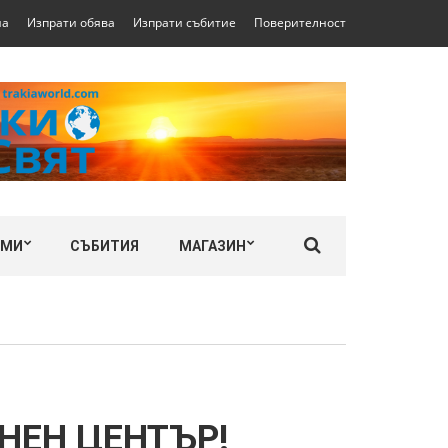
на
Изпрати обява
Изпрати събитие
Поверителност
ЛМИ
СЪБИТИЯ
МАГАЗИН
НЕН ЦЕНТЪР!