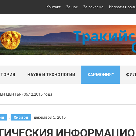
Контакт
За нас
За реклама
Изпрати нови
СТОРИЯ
НАУКА И ТЕХНОЛОГИИ
ХАРМОНИЯ
ФИ
ЕНТЪР!(06.12.2015 год.)
,
декември 5, 2015
ия
Хисаря
ТИЧЕСКИЯ ИНФОРМАЦИО