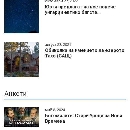
октомври 27, 2022
Юрти предлагат на все повече
унгарци евтино бягств…
август 23, 2021
Обиколка на имението на езерото
Тахо (САЩ)
Анкети
май 8, 2024
Богомилите: Стари Уроци за Нови
Времена