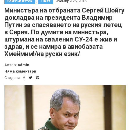
,
ноември 25, 2015
Близък изток
Свят
Министъра на отбраната Сергей Шойгу
докладва на президента Владимир
Путин за спасяването на руския летец
в Сирия. По думите на министъра,
штурмана на сваления СУ-24 е жив и
здрав, и се намира в авиобазата
Хмеймим!/на руски език/
Автор:
admin
Няма коментари
Сподели: