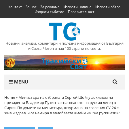
Контакт
За нас
За реклама
Изпрати новина
Изпрати обява
Изпрати събитие
Поверителност
Новини, анализи, коментари и полезна информация от България
и Света! Четен в над 100 страни по света.
MENU
Home
»
Министъра на отбраната Сергей Шойгу докладва на
президента Владимир Путин за спасяването на руския летец в
Сирия. По думите на министъра, штурмана на сваления СУ-24 е
жив и здрав, и се намира в авиобазата Хмеймим!/на руски език/