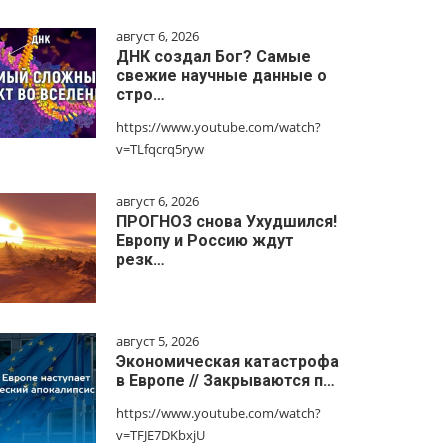
август 6, 2026
ДНК создал Бог? Самые
свежие научные данные о
стро…
https://www.youtube.com/watch?
v=TLfqcrq5ryw
август 6, 2026
ПРОГНОЗ снова Ухудшился!
Европу и Россию ждут
резк…
август 5, 2026
Экономическая катастрофа
в Европе // Закрываются п…
https://www.youtube.com/watch?
v=TFJE7DKbxjU