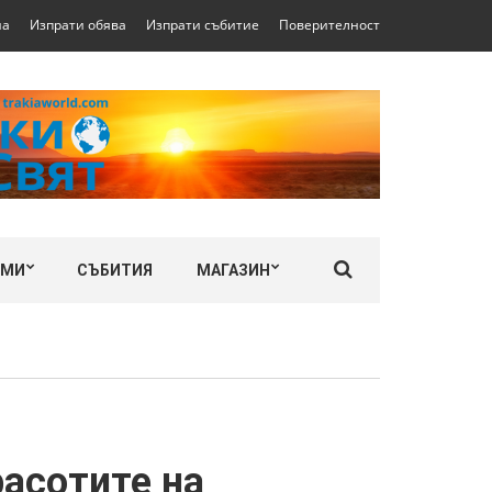
на
Изпрати обява
Изпрати събитие
Поверителност
ЛМИ
СЪБИТИЯ
МАГАЗИН
расотите на