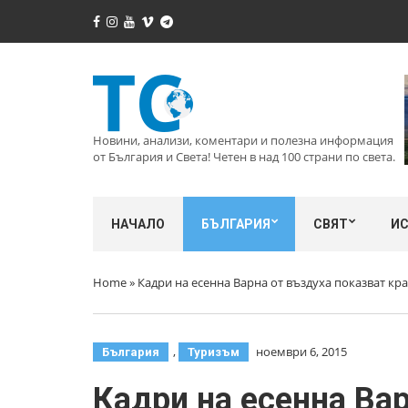
Новини, анализи, коментари и полезна информация
от България и Света! Четен в над 100 страни по света.
НАЧАЛО
БЪЛГАРИЯ
СВЯТ
И
Home
»
Кадри на есенна Варна от въздуха показват кра
,
ноември 6, 2015
България
Туризъм
Кадри на есенна Вар