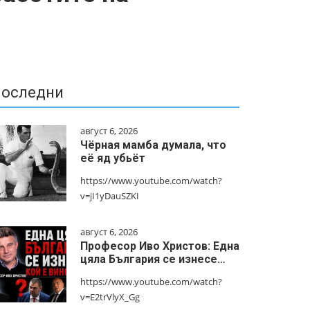
оследни
август 6, 2026
Чёрная мамба думала, что
её яд убьёт
https://www.youtube.com/watch?
v=jI1yDauSZKI
август 6, 2026
Професор Иво Христов: Една
цяла България се изнесе…
https://www.youtube.com/watch?
v=E2trVlyX_Gg