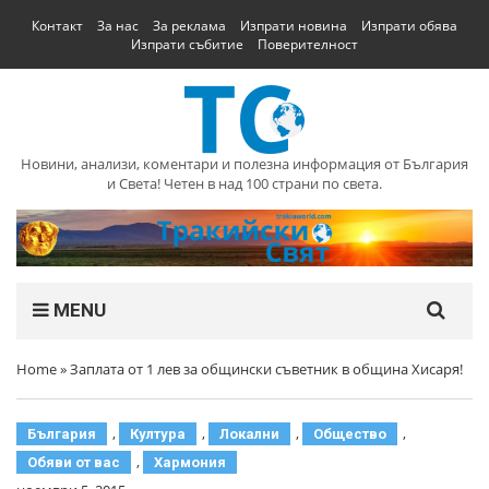
Контакт
За нас
За реклама
Изпрати новина
Изпрати обява
Изпрати събитие
Поверителност
Новини, анализи, коментари и полезна информация от България
и Света! Четен в над 100 страни по света.
MENU
Home
»
Заплата от 1 лев за общински съветник в община Хисаря!
,
,
,
,
България
Култура
Локални
Общество
,
Обяви от вас
Хармония