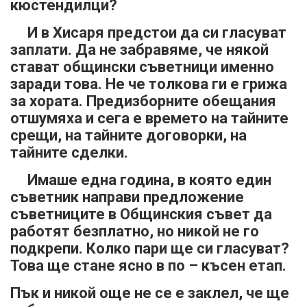
кюстендилци?
И в Хисаря предстои да си гласуват
заплати. Да не забравяме, че някой
стават общински съветници именно
заради това. Не че толкова ги е грижа
за хората. Предизборните обещания
отшумяха и сега е времето на тайните
срещи, на тайните договорки, на
тайните сделки.
Имаше една година, в която един
съветник направи предложение
съветниците в Общинския съвет да
работят безплатно, но никой не го
подкрепи. Колко пари ще си гласуват?
Това ще стане ясно в по – късен етап.
Пък и никой още не се е заклел, че ще