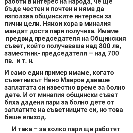
работи в интерес на народа, че ще
бъде честен и почтен и няма да
използва общинските интереси за
лични цели. Някои хора в миналия
мандат доста пари получиха. Имаме
предвид председателя на Общинския
съвет, който получаваше над 800 лв,
заместник- председателя – над 700
лв. и т. н.
И само един пример имаме, когато
съветникът Нено Мавров даваше
заплатата си известно време за болно
дете. И от миналия общински съвет
бяха дадени пари за болно дете от
заплатите на съветниците си, но това
беше епизод.
И така – за колко пари ще работят