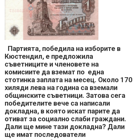
Партията, победила на изборите в
Кюстендил, е предложила
съветниците и членовете на
комисиите да вземат по една
стотинка заплата на месец. Около 170
хиляди лева на година са вземали
общинските съветници. Затова сега
победителите вече са написали
докладна, в която искат парите да
отиват за социално слаби граждани.
Дали ще мине тази докладна? Дали
ще имат последователи