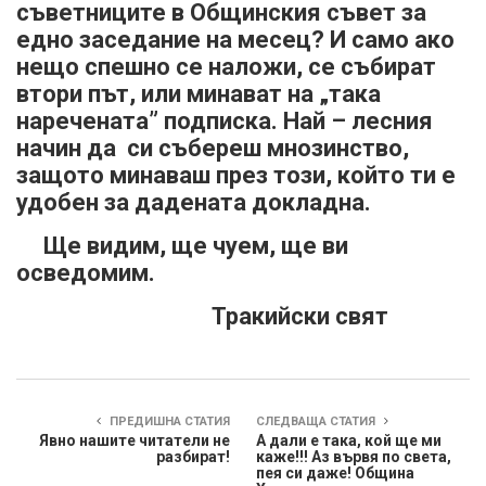
съветниците в Общинския съвет за
едно заседание на месец? И само ако
нещо спешно се наложи, се събират
втори път, или минават на „така
наречената” подписка. Най – лесния
начин да си събереш мнозинство,
защото минаваш през този, който ти е
удобен за дадената докладна.
Ще видим, ще чуем, ще ви
осведомим.
Тракийски свят
ПРЕДИШНА СТАТИЯ
СЛЕДВАЩА СТАТИЯ
Явно нашите читатели не
А дали е така, кой ще ми
разбират!
каже!!! Аз вървя по света,
пея си даже! Община