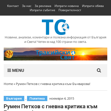
Контакт
За нас
За реклама
Изпрати новина
Изпрати обява
Изпрати събитие
Поверителност
Новини, анализи, коментари и полезна информация от България
и Света! Четен в над 100 страни по света.
MENU
Home
»
Румен Петков с гневна критика към Бъчварова!
,
ноември 4, 2015
България
Политика
Румен Петков с гневна критика към