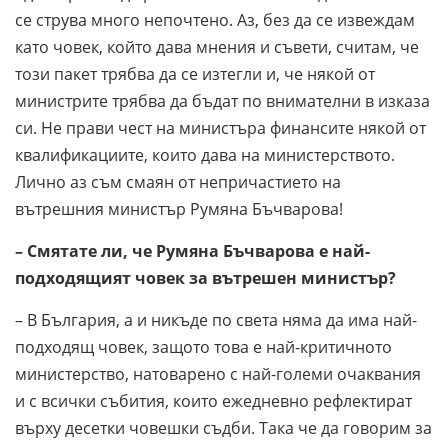
се струва много непочтено. Аз, без да се извеждам
като човек, който дава мнения и съвети, считам, че
този пакет трябва да се изтегли и, че някой от
министрите трябва да бъдат по внимателни в изказа
си. Не прави чест на министъра финансите някой от
квалификациите, които дава на министерството.
Лично аз съм смаян от непричастието на
вътрешния министър Румяна Бъчварова!
– Смятате ли, че Румяна Бъчварова е най-
подходящият човек за вътрешен министър?
– В България, а и никъде по света няма да има най-
подходящ човек, защото това е най-критичното
министерство, натоварено с най-големи очаквания
и с всички събития, които ежедневно рефлектират
върху десетки човешки съдби. Така че да говорим за