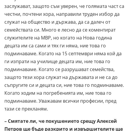
заслужават, защото съм уверен, че голямата част са
честни, почтени хора, направили труден избор да
служат на общество и държава, да са далеч от
семействата си. Много е лесно да се коментират
служителите на МВР, но когато на Нова година
децата им са сами и тях ги няма, ние това го
подминаваме. Когато на 15 септември няма кой да
ги изпрати на училище децата им, ние това го
подминаваме. Когато се разрушават семейства,
защото тези хора служат на държавата и не са до
съпругите си и децата си, ние това го подминаваме.
Когато ходим на погребенията им, ние това го
подминаваме. Уважавам всички професии, пред
тази се прекланям.
– Смятате ли, че покушението срещу Алексей
Петров ще бъде разкрито и извършителите ще