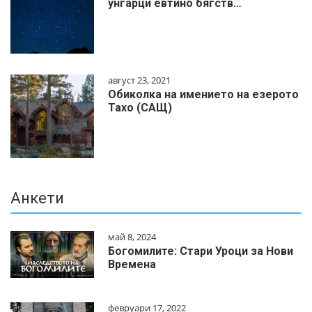
унгарци евтино бягств…
август 23, 2021
Обиколка на имението на езерото
Тахо (САЩ)
Анкети
май 8, 2024
Богомилите: Стари Уроци за Нови
Времена
февруари 17, 2022