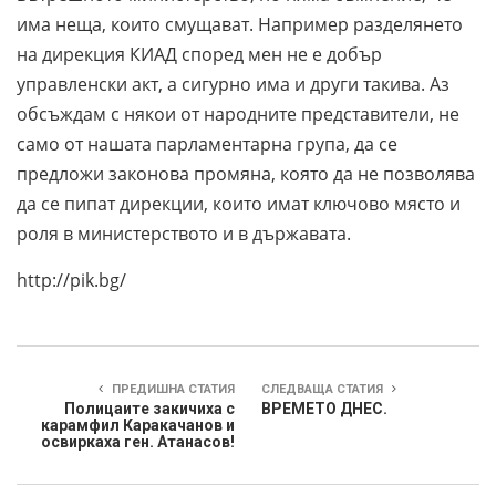
има неща, които смущават. Например разделянето
на дирекция КИАД според мен не е добър
управленски акт, а сигурно има и други такива. Аз
обсъждам с някои от народните представители, не
само от нашата парламентарна група, да се
предложи законова промяна, която да не позволява
да се пипат дирекции, които имат ключово място и
роля в министерството и в държавата.
http://pik.bg/
ПРЕДИШНА СТАТИЯ
СЛЕДВАЩА СТАТИЯ
Полицаите закичиха с
ВРЕМЕТО ДНЕС.
карамфил Каракачанов и
освиркаха ген. Атанасов!