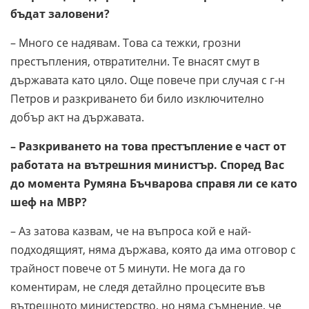
бъдат заловени?
– Много се надявам. Това са тежки, грозни
престъпления, отвратителни. Те внасят смут в
държавата като цяло. Още повече при случая с г-н
Петров и разкриването би било изключително
добър акт на държавата.
– Разкриването на това престъпление е част от
работата на вътрешния министър. Според Вас
до момента Румяна Бъчварова справя ли се като
шеф на МВР?
– Аз затова казвам, че на въпроса кой е най-
подходящият, няма държава, която да има отговор с
трайност повече от 5 минути. Не мога да го
коментирам, не следя детайлно процесите във
вътрешното министерство, но няма съмнение, че