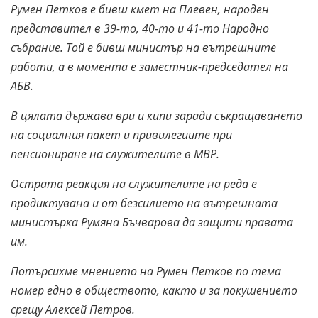
Румен Петков е бивш кмет на Плевен, народен
представител в 39-то, 40-то и 41-то Народно
събрание.
Той е бивш министър на вътрешните
работи, а в момента е заместник-председател на
АБВ.
В цялата държава ври и кипи заради
съкращаването
на социалния пакет и привилегиите при
пенсиониране на служителите в МВР.
Острата реакция на служителите на реда е
продиктувана и от безсилието на вътрешната
министърка Румяна Бъчварова да защити правата
им.
Потърсихме мнението на Румен Петков по тема
номер едно в обществото, както и за покушението
срещу Алексей Петров.