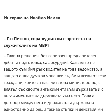
Интервю на Ивайло Илиев
– Г-н Петков, справедлив ли е протеста на
служителите на МВР?
– Такива решения, без сериозен предварителен
дебат и подготовка, са абсурдни!. Казвам го не
защото съм бил ръководител на това ведомство, а
защото става дума за човешки съдби и всеки от тези
граждани, които са влезли в това министерство, е
влязъл със своите ангажименти към държавата и с
ангажиментите на държавата към него. Това е
договор между него и държавата и държавата
едностранно да реши такива стъпки и действия ми