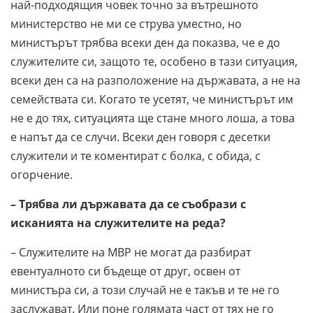
най-подходящия човек точно за вътрешното
министерство не ми се струва уместно, но
министърът трябва всеки ден да показва, че е до
служителите си, защото те, особено в тази ситуация,
всеки ден са на разположение на държавата, а не на
семействата си. Когато те усетят, че министърът им
не е до тях, ситуацията ще стане много лоша, а това
е напът да се случи. Всеки ден говоря с десетки
служители и те коментират с болка, с обида, с
огорчение.
– Трябва ли държавата да се съобрази с
исканията на служителите на реда?
– Служителите на МВР не могат да разбират
евентуалното си бъдеще от друг, освен от
министъра си, а този случай не е такъв и те не го
заслужават. Или поне голямата част от тях не го