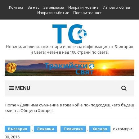
Контакт
За нас
За реклама
Изпрати новина
Изпрати обява
Изпрати събитие
Поверителност
Новини, анализи, коментари и полезна информация от България
и Света! Четен в над 100 страни по света.
MENU
Home
»
Дали има съмнение в това кой е по–подходящ като бъдещ
кмет на Община Хисаря!
,
,
,
октомври
България
Локални
Политика
Хисаря
30, 2015