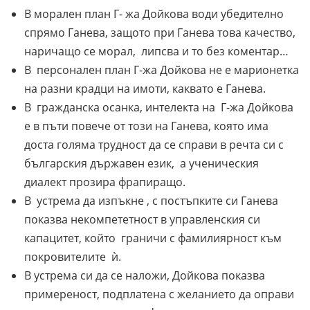
В морален план Г- жа Дойкова води убедително
спрямо Ганева, защото при Ганева това качество,
наричащо се морал, липсва и то без коментар…
В персонален план Г-жа Дойкова не е марионетка
на разни крадци на имоти, каквато е Ганева.
В гражданска осанка, интелекта на Г-жа Дойкова
е в пъти повече от този на Ганева, която има
доста голяма трудност да се справи в речта си с
българския държавен език, а ученическия
диалект прозира фрапиращо.
В устрема да изпъкне , с постъпките си Ганева
показва некомпететност в управленския си
капацитет, който граничи с фамилиярност към
покровителите ѝ.
В устрема си да се наложи, Дойкова показва
примереност, подплатена с желанието да оправи