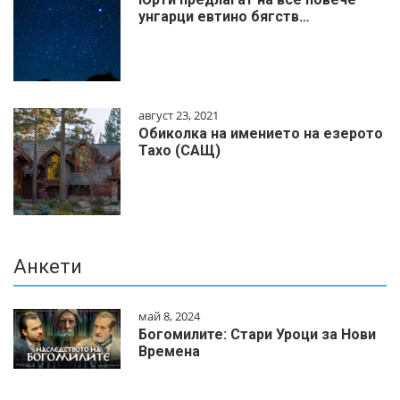
унгарци евтино бягств…
август 23, 2021
Обиколка на имението на езерото
Тахо (САЩ)
Анкети
май 8, 2024
Богомилите: Стари Уроци за Нови
Времена