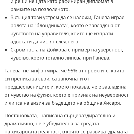
и реши нещата като рафиниран дипломат в
рамките на позволеното.
В същия този устрем да се наложи, Ганева играе
ролята на “блондинката“, която е завладяна от
чувството на управителя, който ще изпрати
адвокати да чистят след него.
Скромноста на Дойкова е пример на увереност,
чувство, което тотално липсва при Ганева.
Ганева не информира, че 95% от проектите, които
си преписа за свои, са започнати от
предшествениците и, което показва, че е завладяна
от чувство на фукня, което е признак на неувереност
и липса на визия за бъдещето на община Хисаря.
Постановката, написана сърцераздирателно и
драматично, не е убедителна за средата
на хисарската реалност, в която се развива драмата