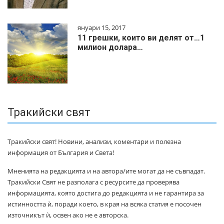
януари 15, 2017
11 грешки, които ви делят от…1
милиoн дoлapa…
Тракийски свят
Тракийски свят! Новини, анализи, коментари и полезна
информация от България и Света!
Мненията на редакцията и на автора/ите могат да не съвпадат.
Тракийски Свят не разполага с ресурсите да проверява
информацията, която достига до редакцията и не гарантира за
истинността ѝ, поради което, в края на всяка статия е посочен
източникът ѝ, освен ако не е авторска.