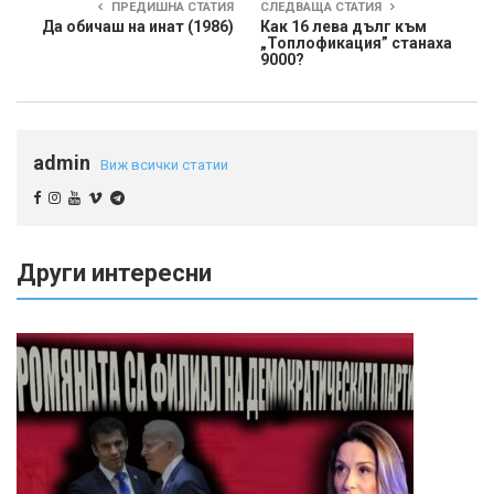
ПРЕДИШНА СТАТИЯ
СЛЕДВАЩА СТАТИЯ
Да обичаш на инат (1986)
Как 16 лева дълг към
„Топлофикация” станаха
9000?
admin
Виж всички статии
Други интересни