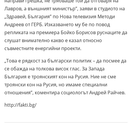
направи грешка, не трябваше той да отговаря на
Лавров, а външният министър”, заяви в студиото на
„Здравей, България” по Нова телевизия Методи
Андреев от ГЕРБ. Изказването му бе по повод
репликата на премиера Бойко Борисов руснаците да
слушат внимателно какво е казал относно
съвместните енергийни проекти.
„Това е рядкост за български политик – да посмее да
се обажда на толкова висок глас. За Запада
България е троянският кон на Русия. Ние не сме
троянски кон на Русия, но имаме специални
отношения”, коментира социологът Андрей Райчев.
http://fakti.bg/