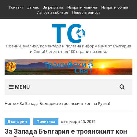
Контакт
За нас
За реклама
Изпрати новина
Изпрати обява
Изпрати събитие
Поверителност
Новини, анализи, коментари и полезна информация от България
и Света! Четен в над 100 страни по света.
MENU
Home
»
За Запада България е троянският кон на Русия!
,
октомври 15, 2015
България
Политика
За Запада България е троянският кон