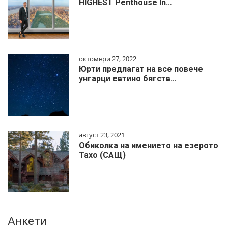
HIGHEST Penthouse In…
октомври 27, 2022
Юрти предлагат на все повече
унгарци евтино бягств…
август 23, 2021
Обиколка на имението на езерото
Тахо (САЩ)
Анкети