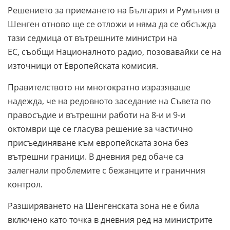
Решението за приемането на България и Румъния в
Шенген отново ще се отложи и няма да се обсъжда
тази седмица от вътрешните министри на
ЕС, съобщи Националното радио, позовавайки се на
източници от Европейската комисия.
Правителството ни многократно изразяваше
надежда, че на редовното заседание на Съвета по
правосъдие и вътрешни работи на 8-и и 9-и
октомври ще се гласува решение за частично
присъединяване към европейската зона без
вътрешни граници. В дневния ред обаче са
залегнали проблемите с бежанците и граничния
контрол.
Разширяването на Шенгенската зона не е била
включено като точка в дневния ред на министрите