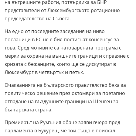
на вътрешните работи, потвърдиха за БНР
представители от Люксембургското ротационно
председателство на Съвета.
На едно от последните заседания на ниво
посланици в ЕС не е бил постигнат консенсус за
това. Сред мотивите са натоварената програма с
мерки за охрана на външните граници и справяне с
кризата с бежанците, които ще се дискутират в
Люксембург в четвъртък и петък.
Очакванията на българското правителство бяха за
политическо решение през октомври за поетапно
отпадане на въздушните граници на Шенген за
българската страна.
Премиерът на Румъния обаче заяви вчера пред
парламента в Букурещ, че той също е поискал