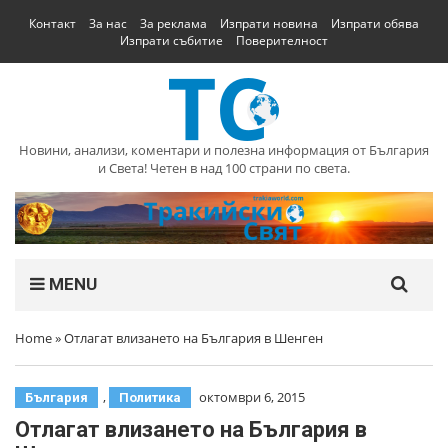
Контакт
За нас
За реклама
Изпрати новина
Изпрати обява
Изпрати събитие
Поверителност
Новини, анализи, коментари и полезна информация от България
и Света! Четен в над 100 страни по света.
MENU
Home
»
Отлагат влизането на България в Шенген
,
октомври 6, 2015
България
Политика
Отлагат влизането на България в