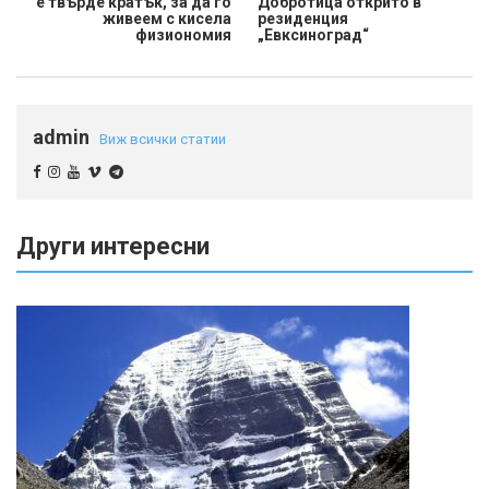
е твърде кратък, за да го
Добротица открито в
живеем с кисела
резиденция
физиономия
„Евксиноград“
admin
Виж всички статии
Други интересни