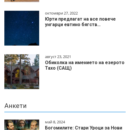
октомври 27, 2022
Юрти предлагат на все повече
унгарци евтино бягств…
август 23, 2021
Обиколка на имението на езерото
Тахо (САЩ)
Анкети
май 8, 2024
Богомилите: Стари Уроци за Нови