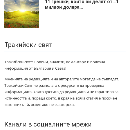
11 грешки, които ви делят от…1
милиoн дoлapa…
Тракийски свят
Тракийски свят! Новини, анализи, коментари и полезна
информация от България и Света!
Мненията на редакцията и на автора/ите могат да не съвпадат.
Тракийски Свят не разполага с ресурсите да проверява
информацията, която достига до редакцията и не гарантира за
истинността ѝ, поради което, в края на всяка статия е посочен
източникът ѝ, освен ако не е авторска.
Канали в социалните мрежи