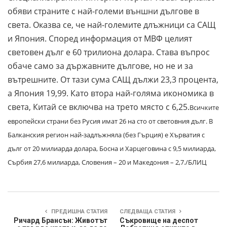
обяви страните с най-големи външни дългове в
света. Оказва се, че най-големите длъжници са САЩ
и Япония. Според информация от МВФ целият
световен дълг е 60 трилиона долара. Става въпрос
обаче само за държавните дългове, но не и за
вътрешните. От тази сума САЩ дължи 23,3 процента,
а Япония 19,99. Като втора най-голяма икономика в
света, Китай се включва на трето място с 6,25.
Всичките
европейски страни без Русия имат 26 на сто от световния дълг. В
Балканския регион най-задлъжняла (без Гърция) е Хърватия с
дълг от 20 милиарда долара, Босна и Харцеговина с 9,5 милиарда,
Сърбия 27,6 милиарда, Словения – 20 и Македония – 2,7./БЛИЦ
ПРЕДИШНА СТАТИЯ
СЛЕДВАЩА СТАТИЯ
Ричард Брансън: Животът
Съкровище на деспот