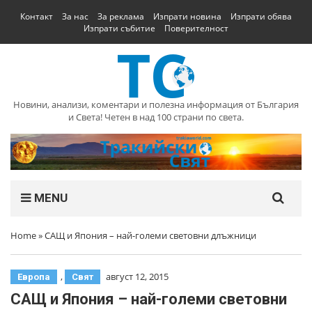
Контакт
За нас
За реклама
Изпрати новина
Изпрати обява
Изпрати събитие
Поверителност
Новини, анализи, коментари и полезна информация от България
и Света! Четен в над 100 страни по света.
MENU
Home
»
САЩ и Япония – най-големи световни длъжници
,
август 12, 2015
Европа
Свят
САЩ и Япония – най-големи световни